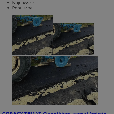
Najnowsze
Popularne
GORĄCY TEMAT
Ciągnikiem zaorał świeżo