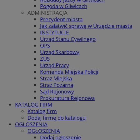
Pogoda w Gliwicach
ADMINISTRACJA
Prezydent miasta
Jak załatwić sprawę w Urzędzie miasta
INSTYTUCJE
Urząd Stanu Cywilnego
OPS
Urząd Skarbowy
ZUS
Urząd Pracy
Komenda Miejska Policji
Straż Miejska
Straż Pożarna
Sąd Rejonowy
Prokuratura Rejonowa
KATALOG FIRM
Katalog firm
Dodaj firmę do katalogu
OGŁOSZENIA
OGŁOSZENIA
Dodaj ogłoszenie