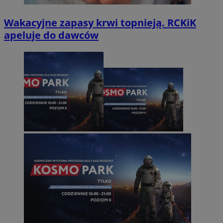
Wakacyjne zapasy krwi topnieją. RCKiK
apeluje do dawców