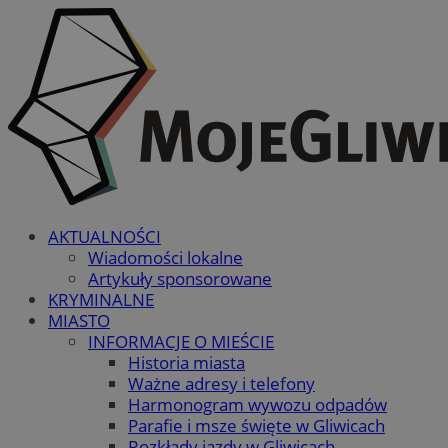
AKTUALNOŚCI
Wiadomości lokalne
Artykuły sponsorowane
KRYMINALNE
MIASTO
INFORMACJE O MIEŚCIE
Historia miasta
Ważne adresy i telefony
Harmonogram wywozu odpadów
Parafie i msze święte w Gliwicach
Rozkłady jazdy w Gliwicach