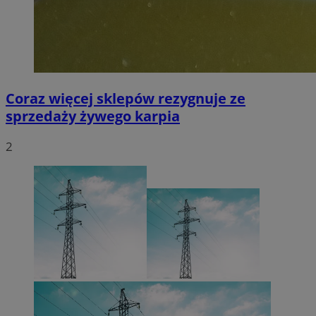
Coraz więcej sklepów rezygnuje ze
sprzedaży żywego karpia
2