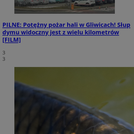
PILNE: Potężny pożar hali w Gliwicach! Słup
dymu widoczny jest z wielu kilometrów
[FILM]
3
3