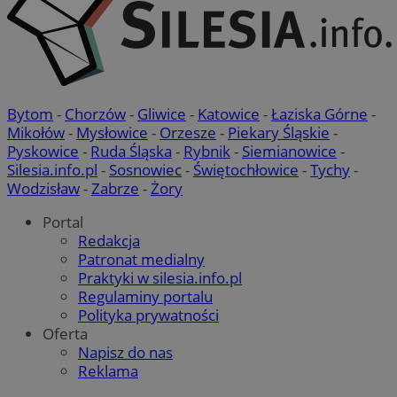
Bytom
-
Chorzów
-
Gliwice
-
Katowice
-
Łaziska Górne
-
Mikołów
-
Mysłowice
-
Orzesze
-
Piekary Śląskie
-
Pyskowice
-
Ruda Śląska
-
Rybnik
-
Siemianowice
-
Silesia.info.pl
-
Sosnowiec
-
Świętochłowice
-
Tychy
-
Wodzisław
-
Zabrze
-
Żory
Portal
Redakcja
Patronat medialny
Praktyki w silesia.info.pl
Regulaminy portalu
Polityka prywatności
Oferta
Napisz do nas
Reklama