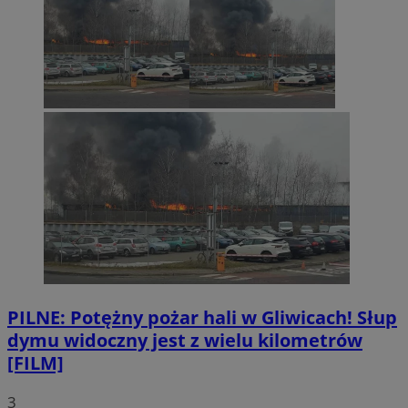
PILNE: Potężny pożar hali w Gliwicach! Słup
dymu widoczny jest z wielu kilometrów
[FILM]
3