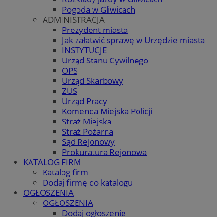
Pogoda w Gliwicach
ADMINISTRACJA
Prezydent miasta
Jak załatwić sprawę w Urzędzie miasta
INSTYTUCJE
Urząd Stanu Cywilnego
OPS
Urząd Skarbowy
ZUS
Urząd Pracy
Komenda Miejska Policji
Straż Miejska
Straż Pożarna
Sąd Rejonowy
Prokuratura Rejonowa
KATALOG FIRM
Katalog firm
Dodaj firmę do katalogu
OGŁOSZENIA
OGŁOSZENIA
Dodaj ogłoszenie