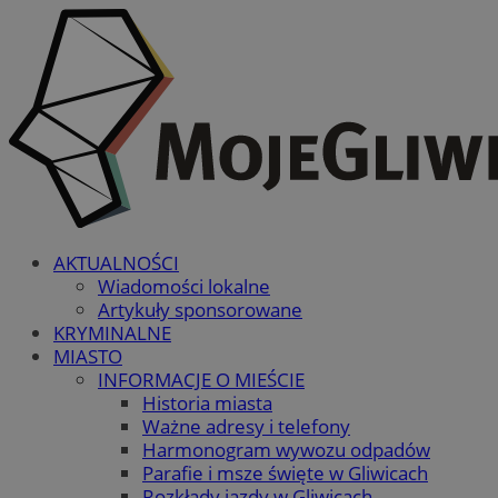
AKTUALNOŚCI
Wiadomości lokalne
Artykuły sponsorowane
KRYMINALNE
MIASTO
INFORMACJE O MIEŚCIE
Historia miasta
Ważne adresy i telefony
Harmonogram wywozu odpadów
Parafie i msze święte w Gliwicach
Rozkłady jazdy w Gliwicach