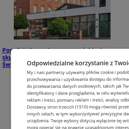
Poradnia leczenia ran przewlekłych -
skuteczna terapia trudno gojących się ran |
Odpowiedzialne korzystanie z Twoi
Świętochłowice
My i nasi partnerzy używamy plików cookie i podob
przechowywania i uzyskiwania dostępu do informac
do przetwarzania danych osobowych, takich jak Twó
identyfikatory i dane przeglądania, w celu wyświet
reklam i treści, pomiaru reklam i treści, analizy od
Dostawcy stron trzecich (1910)
mogą również przetw
innych celach, w tym wykorzystywać precyzyjne dan
urządzenia. Twoje wybory dotyczą wyłącznie tej wi
mogą opierać się na prawnie uzasadnionym interes