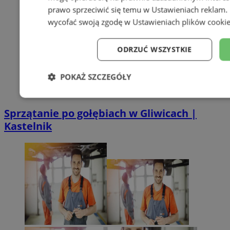
prawo sprzeciwić się temu w
Ustawieniach reklam
.
wycofać swoją zgodę w
Ustawieniach plików cooki
ODRZUĆ WSZYSTKIE
POKAŻ SZCZEGÓŁY
Niezbędne
Wydajność
Targe
Sprzątanie po gołębiach w Gliwicach |
Kastelnik
Niesklasyfikowane
Niezbędne
Wydajność
Targetowanie
Funkcj