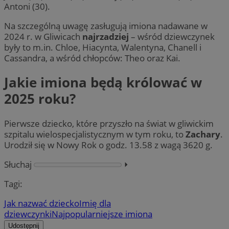
Antoni (30).
Na szczególną uwagę zasługują imiona nadawane w
2024 r. w Gliwicach
najrzadziej
– wśród dziewczynek
były to m.in. Chloe, Hiacynta, Walentyna, Chanell i
Cassandra, a wśród chłopców: Theo oraz Kai.
Jakie imiona będą królować w
2025 roku?
Pierwsze dziecko, które przyszło na świat w gliwickim
szpitalu wielospecjalistycznym w tym roku, to
Zachary
.
Urodził się w Nowy Rok o godz. 13.58 z wagą 3620 g.
Słuchaj
⏵︎
Tagi:
Jak nazwać dziecko
Imię dla
dziewczynki
Najpopularniejsze imiona
Udostępnij