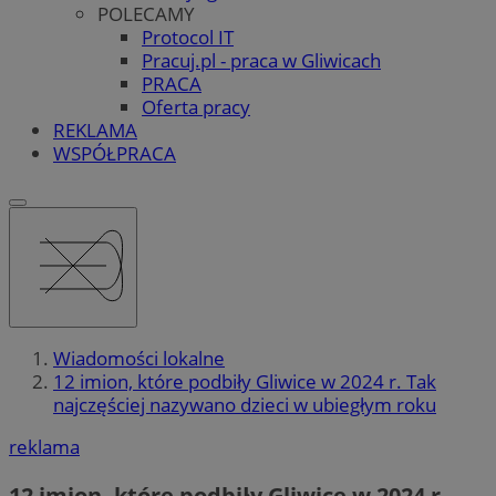
POLECAMY
Protocol IT
Pracuj.pl - praca w Gliwicach
PRACA
Oferta pracy
REKLAMA
WSPÓŁPRACA
Wiadomości lokalne
12 imion, które podbiły Gliwice w 2024 r. Tak
najczęściej nazywano dzieci w ubiegłym roku
reklama
12 imion, które podbiły Gliwice w 2024 r.