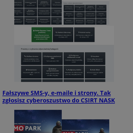
Fałszywe SMS-y, e-maile i strony. Tak
zgłosisz cyberoszustwo do CSIRT NASK