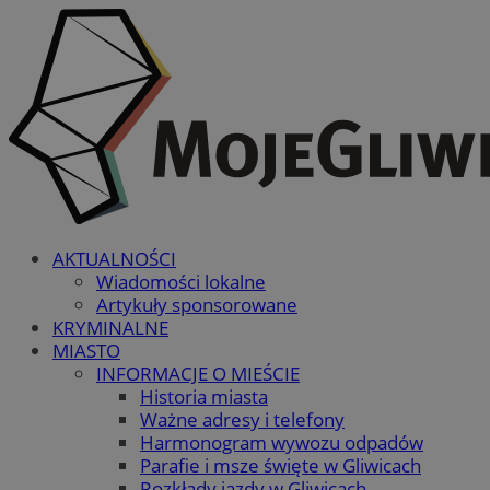
AKTUALNOŚCI
Wiadomości lokalne
Artykuły sponsorowane
KRYMINALNE
MIASTO
INFORMACJE O MIEŚCIE
Historia miasta
Ważne adresy i telefony
Harmonogram wywozu odpadów
Parafie i msze święte w Gliwicach
Rozkłady jazdy w Gliwicach