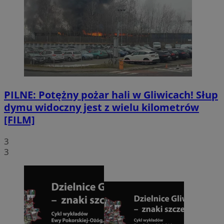
PILNE: Potężny pożar hali w Gliwicach! Słup
dymu widoczny jest z wielu kilometrów
[FILM]
3
3