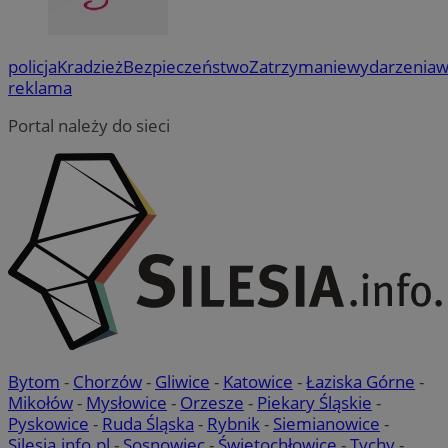
policja
Kradzież
Bezpieczeństwo
Zatrzymanie
wydarzenia
w
reklama
Portal należy do sieci
Bytom
-
Chorzów
-
Gliwice
-
Katowice
-
Łaziska Górne
-
Mikołów
-
Mysłowice
-
Orzesze
-
Piekary Śląskie
-
Pyskowice
-
Ruda Śląska
-
Rybnik
-
Siemianowice
-
Silesia.info.pl
-
Sosnowiec
-
Świętochłowice
-
Tychy
-