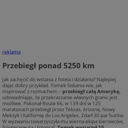
reklama
Przebiegł ponad 5250 km
Jak zachęcić do wstania z fotela i działania? Najlepiej
dając dobry przykład. Tomek Sobania wie, jak
inspirować z rozmachem –
przebiegł całą Amerykę
,
udowadniając, że przekraczanie własnych granic jest
możliwe. Pokonał Route 66, w 139 dni w 125
maratonach przebiegł przez Teksas, Arizonę, Nowy
Meksyk i Kalifornię do Los Angeles. Zdarł 30 par butów.
W wyzwaniu towarzyszyła mu wierna ekipa kierowców,
fizjoterapeuta i fotograf.
Tomek wyruszył 15