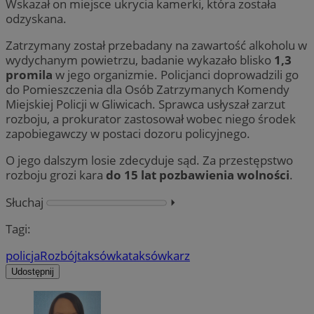
Wskazał on miejsce ukrycia kamerki, która została
odzyskana.
Zatrzymany został przebadany na zawartość alkoholu w
wydychanym powietrzu, badanie wykazało blisko
1,3
promila
w jego organizmie. Policjanci doprowadzili go
do Pomieszczenia dla Osób Zatrzymanych Komendy
Miejskiej Policji w Gliwicach. Sprawca usłyszał zarzut
rozboju, a prokurator zastosował wobec niego środek
zapobiegawczy w postaci dozoru policyjnego.
O jego dalszym losie zdecyduje sąd. Za przestępstwo
rozboju grozi kara
do 15 lat pozbawienia wolności
.
Słuchaj
⏵︎
Tagi:
policja
Rozbój
taksówka
taksówkarz
Udostępnij