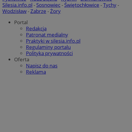
Silesia.info.pl
-
Sosnowiec
-
Świętochłowice
-
Tychy
-
Wodzisław
-
Zabrze
-
Żory
Portal
Redakcja
Patronat medialny
Praktyki w silesia.info.pl
Regulaminy portalu
Polityka prywatności
Oferta
Napisz do nas
Reklama