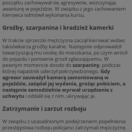
początku zachowywał się agresywnie, wszczynając
awanturę w pojeździe. W związku z jego zachowaniem
kierowca odmówił wykonania kursu.
Groźby, szarpanina i kradzież kamerki
W trakcie sprzeczki mężczyzna zaczął kierować wobec
taksówkarza groźby karalne. Następnie odprowadził
towarzyszącą mu osobę do mieszkania, po czym wrócił
do pojazdu i ponownie groził zgłaszającemu. W
pewnym momencie doszło do
szarpaniny
, podczas
której napastnik uderzył pokrzywdzonego.
Gdy
agresor zauważył kamerę zamontowaną w
pojeździe, zażądał jej wydania, grożąc pobiciem, a
następnie samodzielnie wyrwał urządzenie z
uchwytu
i oddalił się z nim, ukrywając je.
Zatrzymanie i zarzut rozboju
W związku z uzasadnionym podejrzeniem popełnienia
przestępstwa rozboju policjanci zatrzymali mężczyznę.