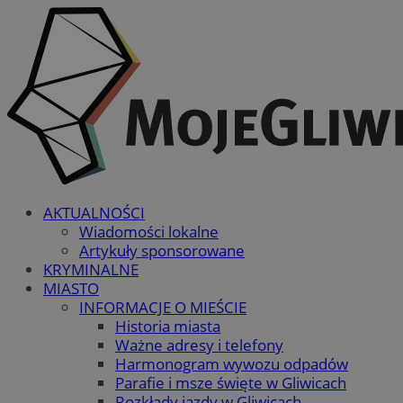
AKTUALNOŚCI
Wiadomości lokalne
Artykuły sponsorowane
KRYMINALNE
MIASTO
INFORMACJE O MIEŚCIE
Historia miasta
Ważne adresy i telefony
Harmonogram wywozu odpadów
Parafie i msze święte w Gliwicach
Rozkłady jazdy w Gliwicach