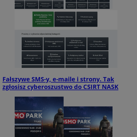
Fałszywe SMS-y, e-maile i strony. Tak
zgłosisz cyberoszustwo do CSIRT NASK