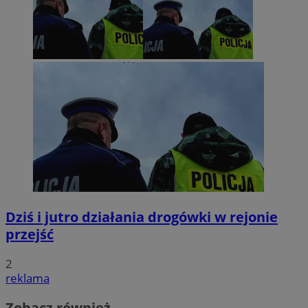
Dziś i jutro działania drogówki w rejonie
przejść
2
reklama
Zobacz również