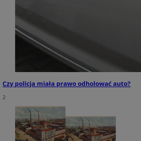
Czy policja miała prawo odholować auto?
2