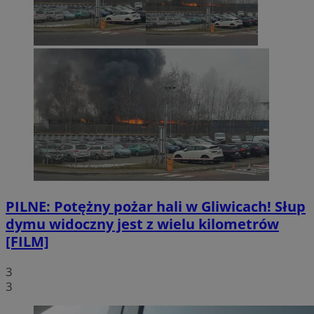
PILNE: Potężny pożar hali w Gliwicach! Słup
dymu widoczny jest z wielu kilometrów
[FILM]
3
3