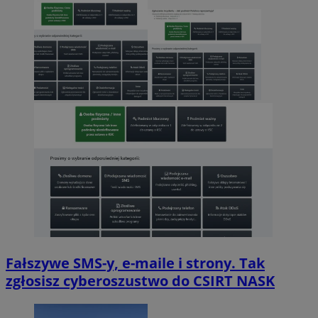
Fałszywe SMS-y, e-maile i strony. Tak
zgłosisz cyberoszustwo do CSIRT NASK