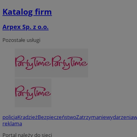
Katalog firm
Arpex Sp. z o.o.
Pozostałe usługi
policja
Kradzież
Bezpieczeństwo
Zatrzymanie
wydarzenia
w
reklama
Portal należy do sieci