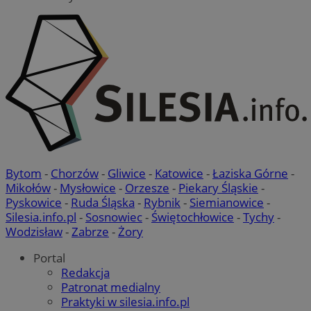
Bytom
-
Chorzów
-
Gliwice
-
Katowice
-
Łaziska Górne
-
Mikołów
-
Mysłowice
-
Orzesze
-
Piekary Śląskie
-
Pyskowice
-
Ruda Śląska
-
Rybnik
-
Siemianowice
-
Silesia.info.pl
-
Sosnowiec
-
Świętochłowice
-
Tychy
-
Wodzisław
-
Zabrze
-
Żory
Portal
Redakcja
Patronat medialny
Praktyki w silesia.info.pl