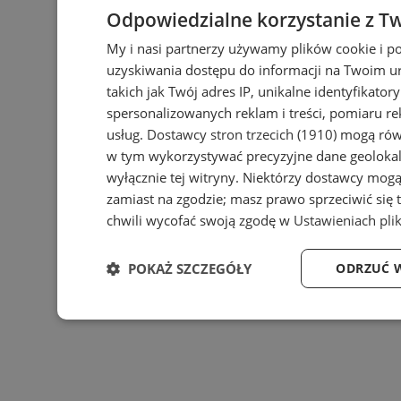
Odpowiedzialne korzystanie z T
My i nasi partnerzy używamy plików cookie i p
uzyskiwania dostępu do informacji na Twoim u
takich jak Twój adres IP, unikalne identyfikator
spersonalizowanych reklam i treści, pomiaru rek
usług.
Dostawcy stron trzecich (1910)
mogą równ
w tym wykorzystywać precyzyjne dane geolokali
wyłącznie tej witryny. Niektórzy dostawcy mogą
zamiast na zgodzie; masz prawo sprzeciwić się
chwili wycofać swoją zgodę w
Ustawieniach pli
POKAŻ SZCZEGÓŁY
ODRZUĆ 
Niezbędne
Wydajność
Targe