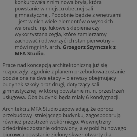
konkurowała z nim nowa bryła, która
powstanie w miejscu obecnej sali
gimnastycznej. Podobnie będzie z wnętrzami
– jest w nich wiele elementów o wysokich
walorach, np. łukowe sklepienia czy
wykorzystana cegła, które zamierzamy
zachować i odtworzyć ich stan pierwotny –
mówi mgr inż. arch.
Grzegorz Szymczak z
MFA Studio
.
Prace nad koncepcją architektoniczną już się
rozpoczęły. Zgodnie z planem przebudowa zostanie
podzielona na dwa etapy – pierwszy obejmujący
budynek szkoły oraz drugi, dotyczący sali
gimnastycznej, w której powstanie m.in. przestrzeń
usługowa. Oba budynki będą miały 6 kondygnacji.
Architekci z MFA Studio zapowiadają, że oprócz
przebudowy istniejącego budynku, zagospodarują
również przestrzeń wokół niego. Wewnętrzny
dziedziniec zostanie odnowiony, a w pobliżu nowego
biurowca powstanie zielony skwer otwarty dla