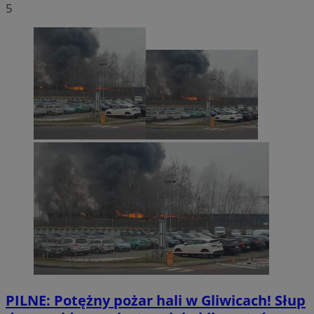
5
PILNE: Potężny pożar hali w Gliwicach! Słup