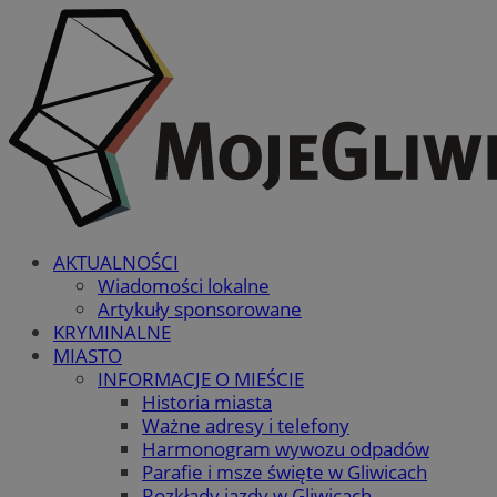
AKTUALNOŚCI
Wiadomości lokalne
Artykuły sponsorowane
KRYMINALNE
MIASTO
INFORMACJE O MIEŚCIE
Historia miasta
Ważne adresy i telefony
Harmonogram wywozu odpadów
Parafie i msze święte w Gliwicach
Rozkłady jazdy w Gliwicach