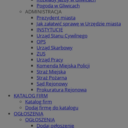
Pogoda w Gliwicach
ADMINISTRACJA
Prezydent miasta
Jak załatwić sprawę w Urzędzie miasta
INSTYTUCJE
Urząd Stanu Cywilnego
OPS
Urząd Skarbowy
ZUS
Urząd Pracy
Komenda Miejska Policji
Straż Miejska
Straż Pożarna
Sąd Rejonowy
Prokuratura Rejonowa
KATALOG FIRM
Katalog firm
Dodaj firmę do katalogu
OGŁOSZENIA
OGŁOSZENIA
Dodaj ogłoszenie