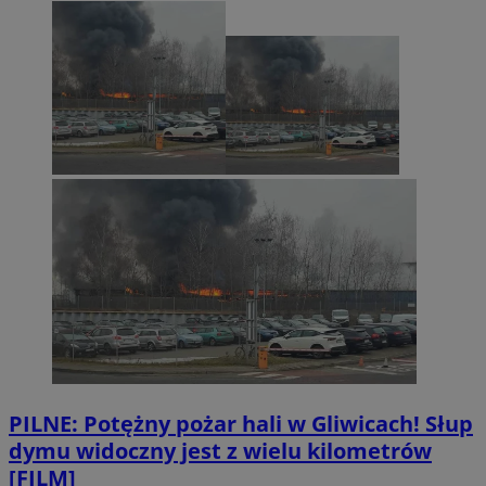
PILNE: Potężny pożar hali w Gliwicach! Słup
dymu widoczny jest z wielu kilometrów
[FILM]