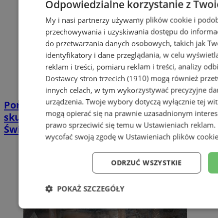
Odpowiedzialne korzystanie z Twoi
My i nasi partnerzy używamy plików cookie i podob
przechowywania i uzyskiwania dostępu do informac
do przetwarzania danych osobowych, takich jak Twó
identyfikatory i dane przeglądania, w celu wyświet
reklam i treści, pomiaru reklam i treści, analizy od
Dostawcy stron trzecich (1910)
mogą również przetw
innych celach, w tym wykorzystywać precyzyjne dan
urządzenia. Twoje wybory dotyczą wyłącznie tej wi
Poradnia leczenia ran przewlekłych -
mogą opierać się na prawnie uzasadnionym interes
skuteczna terapia trudno gojących się ran |
prawo sprzeciwić się temu w
Ustawieniach reklam
.
Świętochłowice
wycofać swoją zgodę w
Ustawieniach plików cooki
ODRZUĆ WSZYSTKIE
POKAŻ SZCZEGÓŁY
Niezbędne
Wydajność
Targe