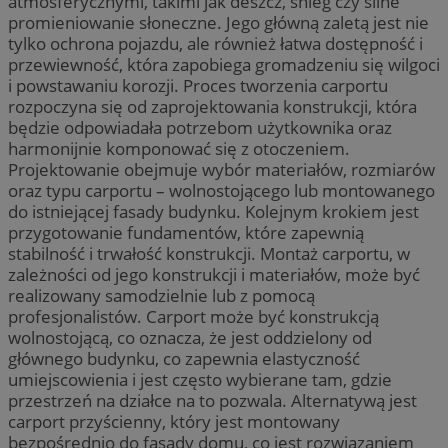
atmosferycznymi, takimi jak deszcz, śnieg czy silne
promieniowanie słoneczne. Jego główną zaletą jest nie
tylko ochrona pojazdu, ale również łatwa dostępność i
przewiewność, która zapobiega gromadzeniu się wilgoci
i powstawaniu korozji. Proces tworzenia carportu
rozpoczyna się od zaprojektowania konstrukcji, która
będzie odpowiadała potrzebom użytkownika oraz
harmonijnie komponować się z otoczeniem.
Projektowanie obejmuje wybór materiałów, rozmiarów
oraz typu carportu – wolnostojącego lub montowanego
do istniejącej fasady budynku. Kolejnym krokiem jest
przygotowanie fundamentów, które zapewnią
stabilność i trwałość konstrukcji. Montaż carportu, w
zależności od jego konstrukcji i materiałów, może być
realizowany samodzielnie lub z pomocą
profesjonalistów. Carport może być konstrukcją
wolnostojącą, co oznacza, że jest oddzielony od
głównego budynku, co zapewnia elastyczność
umiejscowienia i jest często wybierane tam, gdzie
przestrzeń na działce na to pozwala. Alternatywą jest
carport przyścienny, który jest montowany
bezpośrednio do fasady domu, co jest rozwiązaniem