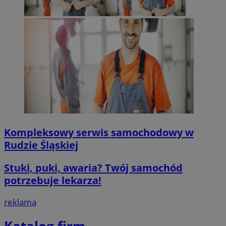
msToken
.tiktok.com
1 tydzień 3 dn
VISITOR_PRIVACY_METADATA
5 miesięcy 4
YouTube
tygodnie
.youtube.com
Google Privacy Poli
Kompleksowy serwis samochodowy w
Rudzie Śląskiej
Stuki, puki, awaria? Twój samochód
potrzebuje lekarza!
CookieScriptConsent
4 tygodnie 2 d
CookieScript
mojegliwice.pl
reklama