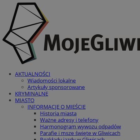
AKTUALNOŚCI
Wiadomości lokalne
Artykuły sponsorowane
KRYMINALNE
MIASTO
INFORMACJE O MIEŚCIE
Historia miasta
Ważne adresy i telefony
Harmonogram wywozu odpadów
Parafie i msze święte w Gliwicach
Rozkłady jazdy w Gliwicach