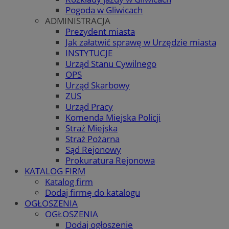
Pogoda w Gliwicach
ADMINISTRACJA
Prezydent miasta
Jak załatwić sprawę w Urzędzie miasta
INSTYTUCJE
Urząd Stanu Cywilnego
OPS
Urząd Skarbowy
ZUS
Urząd Pracy
Komenda Miejska Policji
Straż Miejska
Straż Pożarna
Sąd Rejonowy
Prokuratura Rejonowa
KATALOG FIRM
Katalog firm
Dodaj firmę do katalogu
OGŁOSZENIA
OGŁOSZENIA
Dodaj ogłoszenie