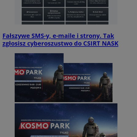
Fałszywe SMS-y, e-maile i strony. Tak
zgłosisz cyberoszustwo do CSIRT NASK