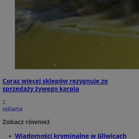
Coraz więcej sklepów rezygnuje ze
sprzedaży żywego karpia
2
reklama
Zobacz również
Wiadomości kryminalne w Gliwicach