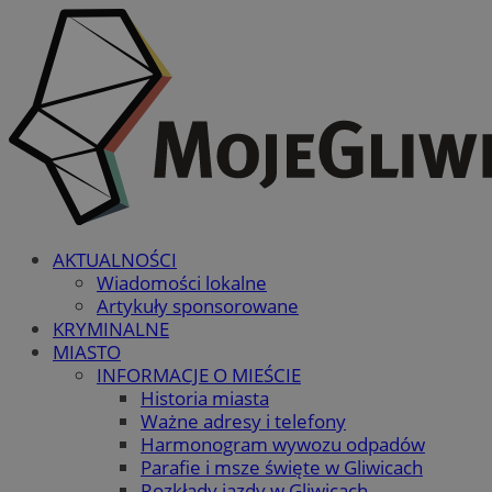
AKTUALNOŚCI
Wiadomości lokalne
Artykuły sponsorowane
KRYMINALNE
MIASTO
INFORMACJE O MIEŚCIE
Historia miasta
Ważne adresy i telefony
Harmonogram wywozu odpadów
Parafie i msze święte w Gliwicach
Rozkłady jazdy w Gliwicach