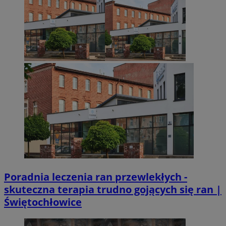
Poradnia leczenia ran przewlekłych -
skuteczna terapia trudno gojących się ran |
Świętochłowice