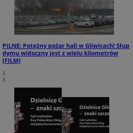
PILNE: Potężny pożar hali w Gliwicach! Słup
dymu widoczny jest z wielu kilometrów
[FILM]
3
3