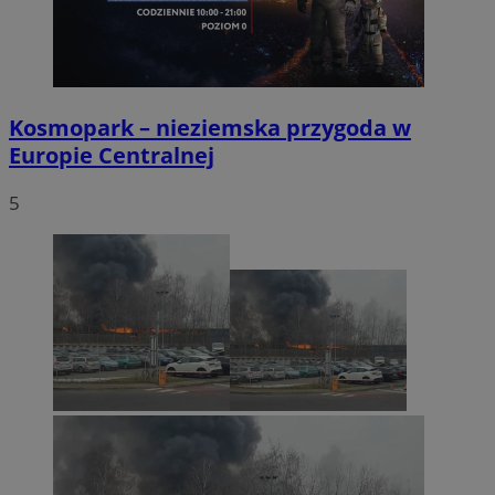
Kosmopark – nieziemska przygoda w
Europie Centralnej
5