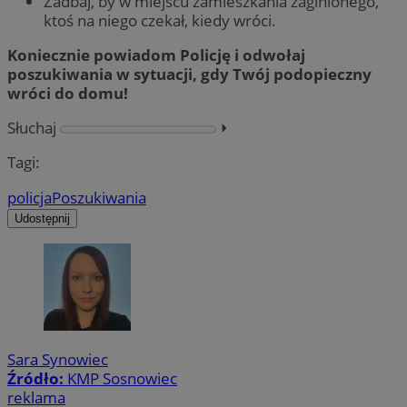
Zadbaj, by w miejscu zamieszkania zaginionego,
ktoś na niego czekał, kiedy wróci.
Koniecznie powiadom Policję i odwołaj
poszukiwania w sytuacji, gdy Twój podopieczny
wróci do domu!
Słuchaj
⏵︎
Tagi:
policja
Poszukiwania
Udostępnij
Sara Synowiec
Źródło:
KMP Sosnowiec
reklama