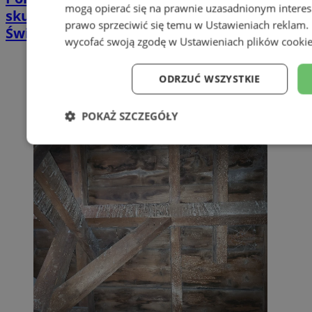
mogą opierać się na prawnie uzasadnionym interes
skuteczna terapia trudno gojących się ran |
prawo sprzeciwić się temu w
Ustawieniach reklam
.
Świętochłowice
wycofać swoją zgodę w
Ustawieniach plików cooki
ODRZUĆ WSZYSTKIE
POKAŻ SZCZEGÓŁY
Niezbędne
Wydajność
Targe
Niesklasyfikowane
Niezbędne
Wydajność
Targetowanie
Funkcj