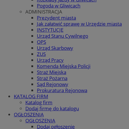
Pogoda w Gliwicach
ADMINISTRACJA
Prezydent miasta
Jak załatwić sprawę w Urzędzie miasta
INSTYTUCJE
Urząd Stanu Cywilnego
OPS
Urząd Skarbowy
ZUS
Urząd Pracy
Komenda Miejska Policji
Straż Miejska
Straż Pożarna
Sąd Rejonowy
Prokuratura Rejonowa
KATALOG FIRM
Katalog firm
Dodaj firmę do katalogu
OGŁOSZENIA
OGŁOSZENIA
Dodaj ogłoszenie