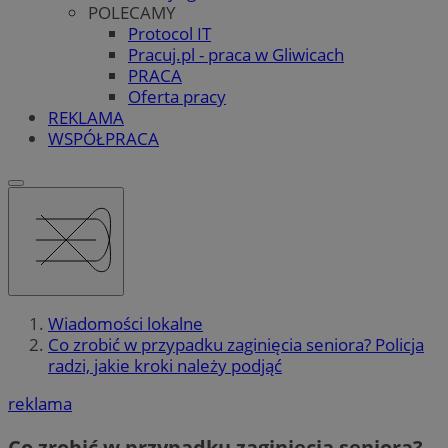
POLECAMY
Protocol IT
Pracuj.pl - praca w Gliwicach
PRACA
Oferta pracy
REKLAMA
WSPÓŁPRACA
Wiadomości lokalne
Co zrobić w przypadku zaginięcia seniora? Policja
radzi, jakie kroki należy podjąć
reklama
Co zrobić w przypadku zaginięcia seniora?