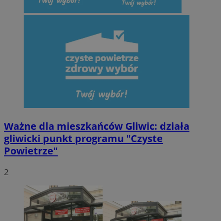
Ważne dla mieszkańców Gliwic: działa
gliwicki punkt programu "Czyste
Powietrze"
2