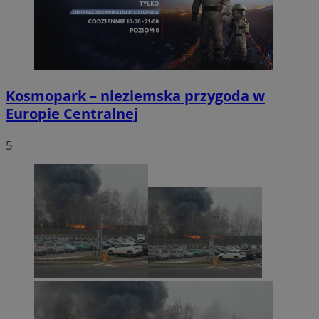
Kosmopark – nieziemska przygoda w
Europie Centralnej
5