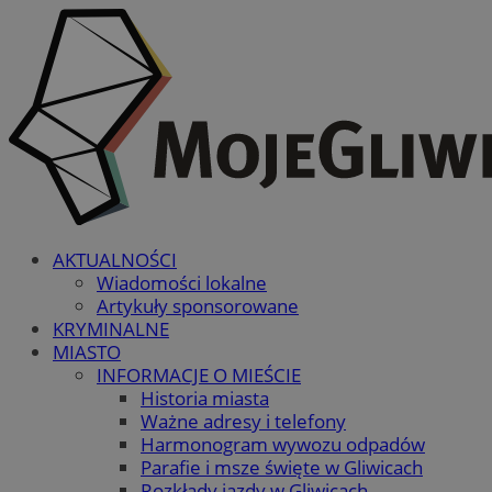
AKTUALNOŚCI
Wiadomości lokalne
Artykuły sponsorowane
KRYMINALNE
MIASTO
INFORMACJE O MIEŚCIE
Historia miasta
Ważne adresy i telefony
Harmonogram wywozu odpadów
Parafie i msze święte w Gliwicach
Rozkłady jazdy w Gliwicach