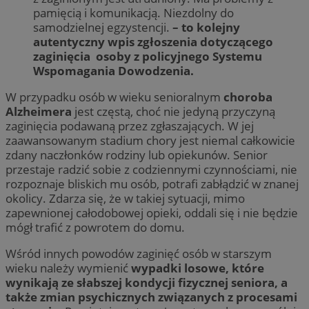
pamięcią i komunikacją. Niezdolny do
samodzielnej egzystencji.
– to kolejny
autentyczny wpis zgłoszenia dotyczącego
zaginięcia osoby z policyjnego Systemu
Wspomagania Dowodzenia.
W przypadku osób w wieku senioralnym
choroba
Alzheimera
jest częstą, choć nie jedyną przyczyną
zaginięcia podawaną przez zgłaszających. W jej
zaawansowanym stadium chory jest niemal całkowicie
zdany naczłonków rodziny lub opiekunów. Senior
przestaje radzić sobie z codziennymi czynnościami, nie
rozpoznaje bliskich mu osób, potrafi zabłądzić w znanej
okolicy. Zdarza się, że w takiej sytuacji, mimo
zapewnionej całodobowej opieki, oddali się i nie będzie
mógł trafić z powrotem do domu.
Wśród innych powodów zaginięć osób w starszym
wieku należy wymienić
wypadki losowe, które
wynikają ze słabszej kondycji fizycznej seniora, a
także zmian psychicznych związanych z procesami