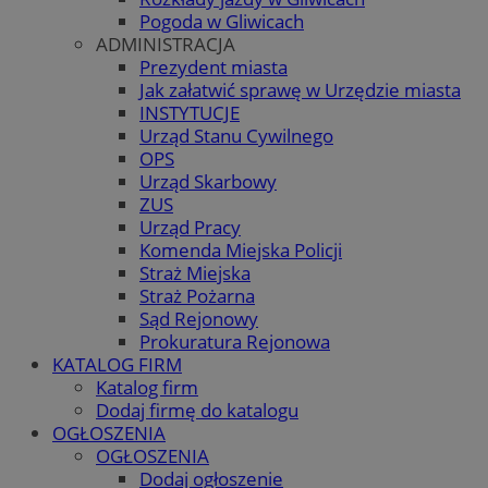
Pogoda w Gliwicach
ADMINISTRACJA
Prezydent miasta
Jak załatwić sprawę w Urzędzie miasta
INSTYTUCJE
Urząd Stanu Cywilnego
OPS
Urząd Skarbowy
ZUS
Urząd Pracy
Komenda Miejska Policji
Straż Miejska
Straż Pożarna
Sąd Rejonowy
Prokuratura Rejonowa
KATALOG FIRM
Katalog firm
Dodaj firmę do katalogu
OGŁOSZENIA
OGŁOSZENIA
Dodaj ogłoszenie