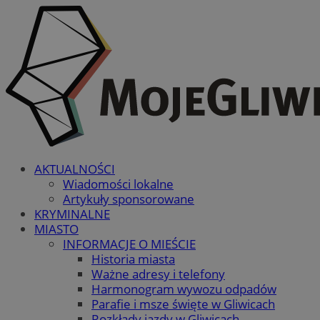
AKTUALNOŚCI
Wiadomości lokalne
Artykuły sponsorowane
KRYMINALNE
MIASTO
INFORMACJE O MIEŚCIE
Historia miasta
Ważne adresy i telefony
Harmonogram wywozu odpadów
Parafie i msze święte w Gliwicach
Rozkłady jazdy w Gliwicach