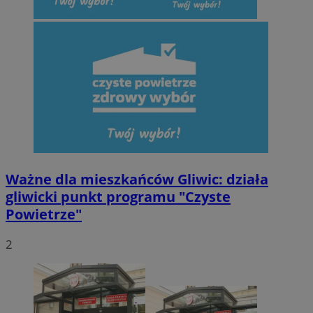
Ważne dla mieszkańców Gliwic: działa
gliwicki punkt programu "Czyste
Powietrze"
2