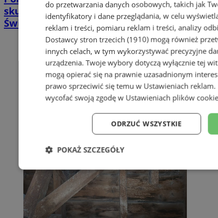
do przetwarzania danych osobowych, takich jak Twó
skuteczna terapia trudno gojących się ran |
identyfikatory i dane przeglądania, w celu wyświet
Świętochłowice
reklam i treści, pomiaru reklam i treści, analizy od
Dostawcy stron trzecich (1910)
mogą również przetw
innych celach, w tym wykorzystywać precyzyjne dan
urządzenia. Twoje wybory dotyczą wyłącznie tej wi
mogą opierać się na prawnie uzasadnionym interes
prawo sprzeciwić się temu w
Ustawieniach reklam
.
wycofać swoją zgodę w
Ustawieniach plików cooki
ODRZUĆ WSZYSTKIE
POKAŻ SZCZEGÓŁY
Niezbędne
Wydajność
Targe
Niesklasyfikowane