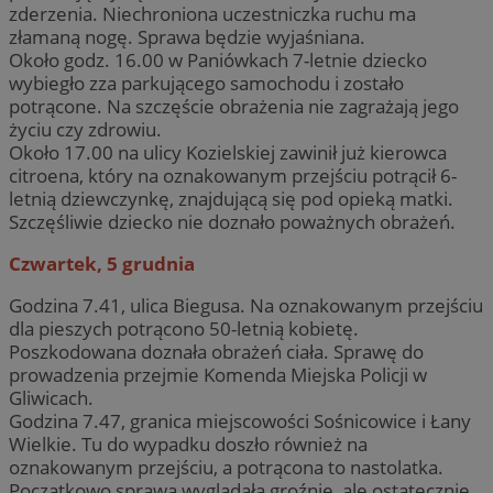
zderzenia. Niechroniona uczestniczka ruchu ma
złamaną nogę. Sprawa będzie wyjaśniana.
Około godz. 16.00 w Paniówkach 7-letnie dziecko
wybiegło zza parkującego samochodu i zostało
potrącone. Na szczęście obrażenia nie zagrażają jego
życiu czy zdrowiu.
Około 17.00 na ulicy Kozielskiej zawinił już kierowca
citroena, który na oznakowanym przejściu potrącił 6-
letnią dziewczynkę, znajdującą się pod opieką matki.
Szczęśliwie dziecko nie doznało poważnych obrażeń.
Czwartek, 5 grudnia
Godzina 7.41, ulica Biegusa. Na oznakowanym przejściu
dla pieszych potrącono 50-letnią kobietę.
Poszkodowana doznała obrażeń ciała. Sprawę do
prowadzenia przejmie Komenda Miejska Policji w
Gliwicach.
Godzina 7.47, granica miejscowości Sośnicowice i Łany
Wielkie. Tu do wypadku doszło również na
oznakowanym przejściu, a potrącona to nastolatka.
Początkowo sprawa wyglądała groźnie, ale ostatecznie