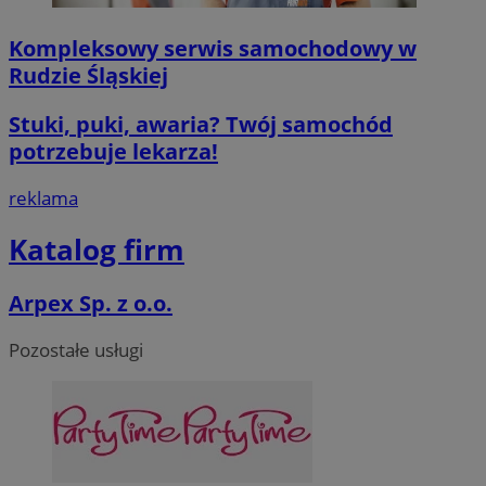
Kompleksowy serwis samochodowy w
Rudzie Śląskiej
VISITOR_PRIVACY_METADATA
5 miesięcy 4
YouTube
tygodnie
.youtube.com
Stuki, puki, awaria? Twój samochód
potrzebuje lekarza!
Google Privacy Poli
reklama
Katalog firm
Arpex Sp. z o.o.
CookieScriptConsent
4 tygodnie 2 d
CookieScript
mojegliwice.pl
Pozostałe usługi