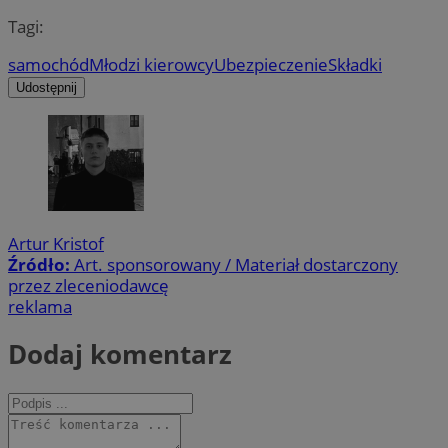
Tagi:
samochód
Młodzi kierowcy
Ubezpieczenie
Składki
Udostępnij
Artur Kristof
Źródło:
Art. sponsorowany / Materiał dostarczony
przez zleceniodawcę
reklama
Dodaj komentarz