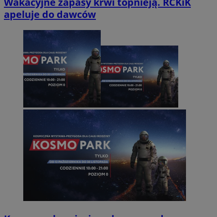
Wakacyjne zapasy krwi topnieją. RCKiK
apeluje do dawców