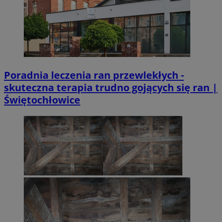
Poradnia leczenia ran przewlekłych -
skuteczna terapia trudno gojących się ran |
Świętochłowice