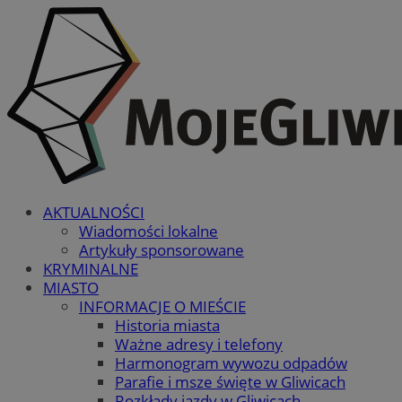
AKTUALNOŚCI
Wiadomości lokalne
Artykuły sponsorowane
KRYMINALNE
MIASTO
INFORMACJE O MIEŚCIE
Historia miasta
Ważne adresy i telefony
Harmonogram wywozu odpadów
Parafie i msze święte w Gliwicach
Rozkłady jazdy w Gliwicach