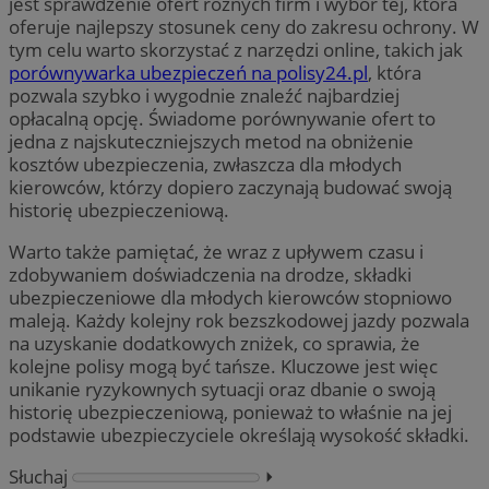
jest sprawdzenie ofert różnych firm i wybór tej, która
oferuje najlepszy stosunek ceny do zakresu ochrony. W
tym celu warto skorzystać z narzędzi online, takich jak
porównywarka ubezpieczeń na polisy24.pl
, która
pozwala szybko i wygodnie znaleźć najbardziej
opłacalną opcję. Świadome porównywanie ofert to
jedna z najskuteczniejszych metod na obniżenie
kosztów ubezpieczenia, zwłaszcza dla młodych
kierowców, którzy dopiero zaczynają budować swoją
historię ubezpieczeniową.
Warto także pamiętać, że wraz z upływem czasu i
zdobywaniem doświadczenia na drodze, składki
ubezpieczeniowe dla młodych kierowców stopniowo
maleją. Każdy kolejny rok bezszkodowej jazdy pozwala
na uzyskanie dodatkowych zniżek, co sprawia, że
kolejne polisy mogą być tańsze. Kluczowe jest więc
unikanie ryzykownych sytuacji oraz dbanie o swoją
historię ubezpieczeniową, ponieważ to właśnie na jej
podstawie ubezpieczyciele określają wysokość składki.
Słuchaj
⏵︎