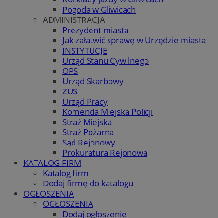
Pogoda w Gliwicach
ADMINISTRACJA
Prezydent miasta
Jak załatwić sprawę w Urzędzie miasta
INSTYTUCJE
Urząd Stanu Cywilnego
OPS
Urząd Skarbowy
ZUS
Urząd Pracy
Komenda Miejska Policji
Straż Miejska
Straż Pożarna
Sąd Rejonowy
Prokuratura Rejonowa
KATALOG FIRM
Katalog firm
Dodaj firmę do katalogu
OGŁOSZENIA
OGŁOSZENIA
Dodaj ogłoszenie