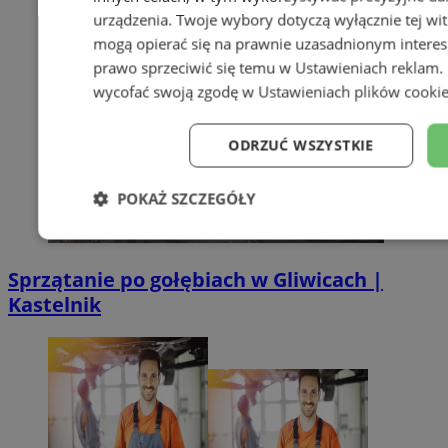
urządzenia. Twoje wybory dotyczą wyłącznie tej wi
mogą opierać się na prawnie uzasadnionym interes
prawo sprzeciwić się temu w
Ustawieniach reklam
.
wycofać swoją zgodę w
Ustawieniach plików cooki
ODRZUĆ WSZYSTKIE
POKAŻ SZCZEGÓŁY
Niezbędne
Wydajność
Targe
Sprzątanie po gołębiach w Gliwicach |
Kastelnik
Niesklasyfikowane