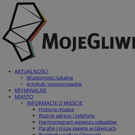
AKTUALNOŚCI
Wiadomości lokalne
Artykuły sponsorowane
KRYMINALNE
MIASTO
INFORMACJE O MIEŚCIE
Historia miasta
Ważne adresy i telefony
Harmonogram wywozu odpadów
Parafie i msze święte w Gliwicach
Rozkłady jazdy w Gliwicach