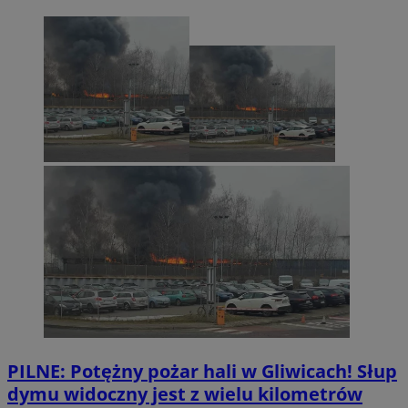
PILNE: Potężny pożar hali w Gliwicach! Słup
dymu widoczny jest z wielu kilometrów