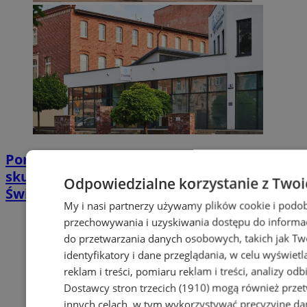
Poradnia leczenia ran przewlekłych -
skuteczna terapia trudno gojących się ran |
Odpowiedzialne korzystanie z Twoi
Świętochłowice
My i nasi partnerzy używamy plików cookie i podob
przechowywania i uzyskiwania dostępu do informac
do przetwarzania danych osobowych, takich jak Twó
identyfikatory i dane przeglądania, w celu wyświet
reklam i treści, pomiaru reklam i treści, analizy od
Dostawcy stron trzecich (1910)
mogą również przetw
innych celach, w tym wykorzystywać precyzyjne dan