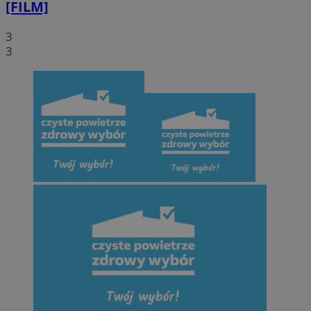
[FILM]
3
3