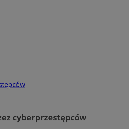
estępców
rzez cyberprzestępców