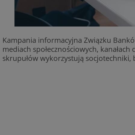
SessID
QeSessID
MvSessID
msToken
Kampania informacyjna Związku Banków
mediach społecznościowych, kanałach dig
skrupułów wykorzystują socjotechniki, 
VISITOR_PRIVACY_
CookieScriptConse
Nazwa
Nazwa