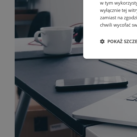
w tym wykorzysty
wyłącznie tej wi
zamiast na zgodz
chwili wycofać s
POKAŻ SZCZ
Niezbędne
Ni
Niezbędne pliki cook
zarządzanie kontem. 
Nazwa