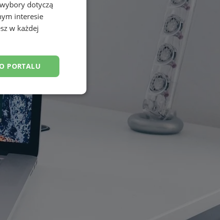
 wybory dotyczą
nym interesie
sz w każdej
DO PORTALU
esklasyfikowane
ane
owanie użytkownika i
j.