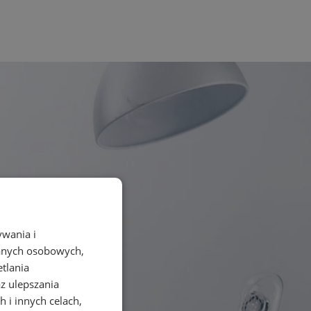
ywania i
danych osobowych,
etlania
az ulepszania
 i innych celach,