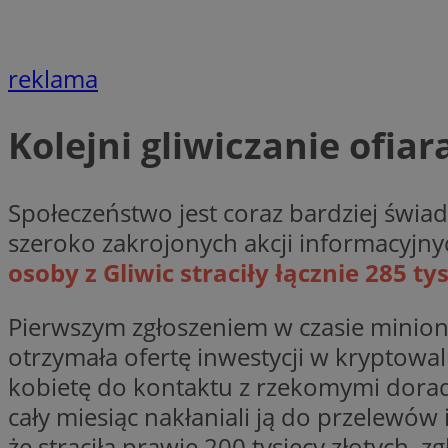
Nazwa
openstat_cgzhlulen
FCCDCF
openstat_gid
ANONCHK
reklama
ustat_68b4gen9bp
_clck
ustat_90lm6a20fh4
_fbp
Kolejni gliwiczanie ofi
openstat_mca4v3fy
_clsk
openstat_rq03hi8p
__gads
WMF-Uniq
Społeczeństwo jest coraz bardziej świa
OAID
ttwid
MR
szeroko zakrojonych akcji informacyjny
osoby z Gliwic straciły łącznie 285 
MR
__eoi
Pierwszym zgłoszeniem w czasie mini
otrzymała ofertę inwestycji w kryptowalu
MUID
kobietę do kontaktu z rzekomymi dorad
_ga
cały miesiąc nakłaniali ją do przelewó
SM
że straciła prawie 200 tysięcy złotych, zg