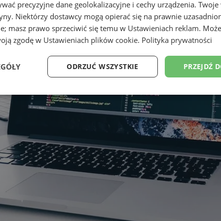
wać precyzyjne dane geolokalizacyjne i cechy urządzenia. Twoje
tryny. Niektórzy dostawcy mogą opierać się na prawnie uzasadnio
ie; masz prawo sprzeciwić się temu w
Ustawieniach reklam
. Może
woją zgodę w
Ustawieniach plików cookie
.
Polityka prywatności
EGÓŁY
ODRZUĆ WSZYSTKIE
PRZEJDŹ 
Wydajność
Targetowanie
Funkcjonalność
Ni
ezbędne
Wydajność
Targetowanie
Funkcjonalność
Niesklasyfikow
ie umożliwiają korzystanie z podstawowych funkcji strony internetowej, takich jak log
Bez niezbędnych plików cookie nie można prawidłowo korzystać ze strony internetowe
Provider
/
Okres
Opis
Domena
przechowywania