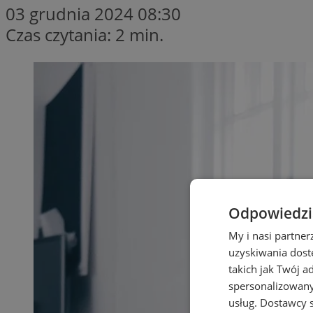
03 grudnia 2024 08:30
Czas czytania: 2 min.
Odpowiedzia
My i nasi partne
uzyskiwania dost
takich jak Twój a
spersonalizowanyc
usług.
Dostawcy s