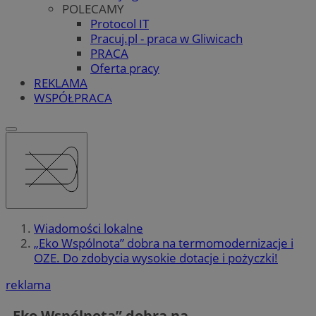
POLECAMY
Protocol IT
Pracuj.pl - praca w Gliwicach
PRACA
Oferta pracy
REKLAMA
WSPÓŁPRACA
Wiadomości lokalne
„Eko Wspólnota” dobra na termomodernizacje i
OZE. Do zdobycia wysokie dotacje i pożyczki!
reklama
„Eko Wspólnota” dobra na