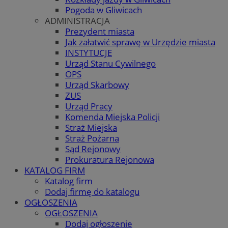
Pogoda w Gliwicach
ADMINISTRACJA
Prezydent miasta
Jak załatwić sprawę w Urzędzie miasta
INSTYTUCJE
Urząd Stanu Cywilnego
OPS
Urząd Skarbowy
ZUS
Urząd Pracy
Komenda Miejska Policji
Straż Miejska
Straż Pożarna
Sąd Rejonowy
Prokuratura Rejonowa
KATALOG FIRM
Katalog firm
Dodaj firmę do katalogu
OGŁOSZENIA
OGŁOSZENIA
Dodaj ogłoszenie