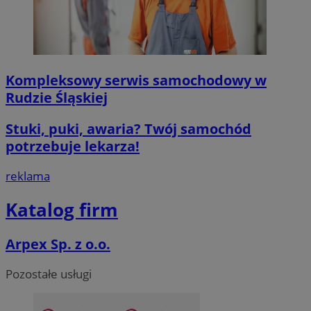
MvSessID
mojegliwice.pl
1 rok
msToken
.tiktok.com
1 tydzień 3 dn
Kompleksowy serwis samochodowy w
Rudzie Śląskiej
Stuki, puki, awaria? Twój samochód
potrzebuje lekarza!
VISITOR_PRIVACY_METADATA
5 miesięcy 4
YouTube
tygodnie
.youtube.com
reklama
Google Privacy Poli
Katalog firm
Arpex Sp. z o.o.
Pozostałe usługi
CookieScriptConsent
4 tygodnie 2 d
CookieScript
mojegliwice.pl