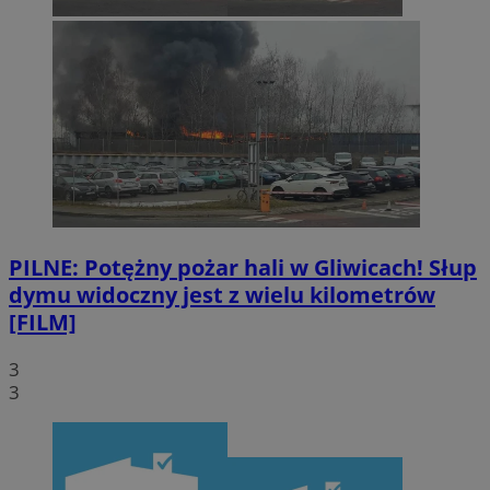
PILNE: Potężny pożar hali w Gliwicach! Słup
dymu widoczny jest z wielu kilometrów
[FILM]
3
3