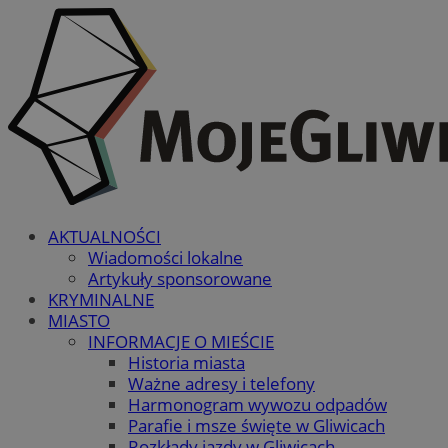
AKTUALNOŚCI
Wiadomości lokalne
Artykuły sponsorowane
KRYMINALNE
MIASTO
INFORMACJE O MIEŚCIE
Historia miasta
Ważne adresy i telefony
Harmonogram wywozu odpadów
Parafie i msze święte w Gliwicach
Rozkłady jazdy w Gliwicach