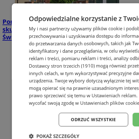
Odpowiedzialne korzystanie z Twoi
Poradnia leczenia ran przewlekłych -
skuteczna terapia trudno gojących się ran |
My i nasi partnerzy używamy plików cookie i podob
przechowywania i uzyskiwania dostępu do informac
Świętochłowice
do przetwarzania danych osobowych, takich jak Twó
identyfikatory i dane przeglądania, w celu wyświet
reklam i treści, pomiaru reklam i treści, analizy od
Dostawcy stron trzecich (1910)
mogą również przetw
innych celach, w tym wykorzystywać precyzyjne dan
urządzenia. Twoje wybory dotyczą wyłącznie tej wi
mogą opierać się na prawnie uzasadnionym interes
prawo sprzeciwić się temu w
Ustawieniach reklam
.
wycofać swoją zgodę w
Ustawieniach plików cooki
ODRZUĆ WSZYSTKIE
POKAŻ SZCZEGÓŁY