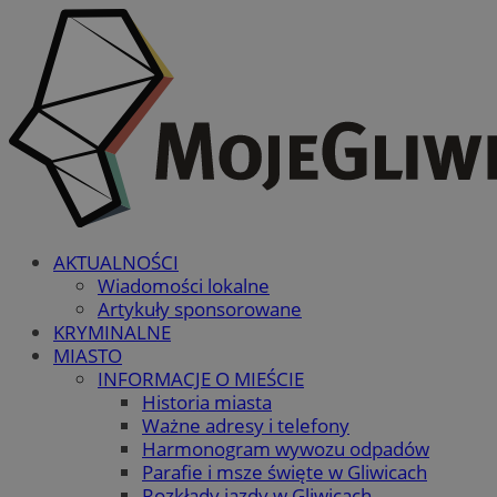
AKTUALNOŚCI
Wiadomości lokalne
Artykuły sponsorowane
KRYMINALNE
MIASTO
INFORMACJE O MIEŚCIE
Historia miasta
Ważne adresy i telefony
Harmonogram wywozu odpadów
Parafie i msze święte w Gliwicach
Rozkłady jazdy w Gliwicach