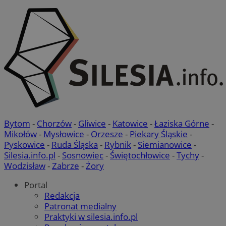
Bytom
-
Chorzów
-
Gliwice
-
Katowice
-
Łaziska Górne
-
Mikołów
-
Mysłowice
-
Orzesze
-
Piekary Śląskie
-
Pyskowice
-
Ruda Śląska
-
Rybnik
-
Siemianowice
-
Silesia.info.pl
-
Sosnowiec
-
Świętochłowice
-
Tychy
-
Wodzisław
-
Zabrze
-
Żory
Portal
Redakcja
Patronat medialny
Praktyki w silesia.info.pl