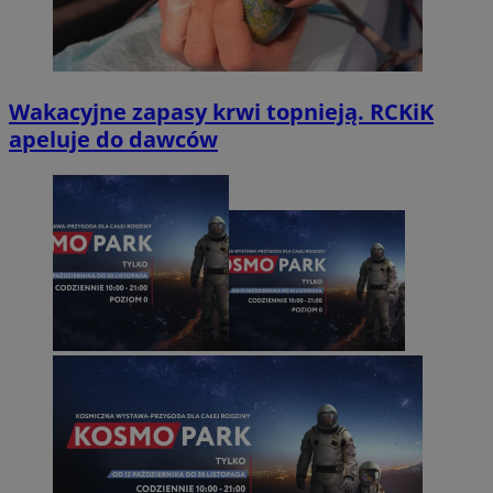
Wakacyjne zapasy krwi topnieją. RCKiK
apeluje do dawców