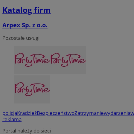
Katalog firm
Arpex Sp. z o.o.
Pozostałe usługi
policja
Kradzież
Bezpieczeństwo
Zatrzymanie
wydarzenia
w
reklama
Portal należy do sieci