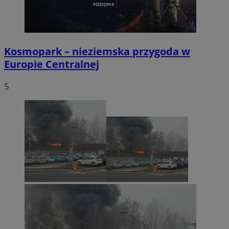
Kosmopark – nieziemska przygoda w
Europie Centralnej
5