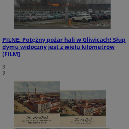
PILNE: Potężny pożar hali w Gliwicach! Słup
dymu widoczny jest z wielu kilometrów
[FILM]
3
3