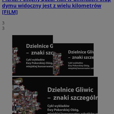
dymu widoczny jest z wielu kilometrów
[FILM]
3
3