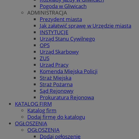
Pogoda w Gliwicach
ADMINISTRACJA
Prezydent miasta
Jak załatwić sprawę w Urzędzie miasta
INSTYTUCJE
Urząd Stanu Cywilnego
OPS
Urząd Skarbowy
ZUS
Urząd Pracy
Komenda Miejska Policji
Straż Miejska
Straż Pożarna
Sąd Rejonowy
Prokuratura Rejonowa
KATALOG FIRM
Katalog firm
Dodaj firmę do katalogu
OGŁOSZENIA
OGŁOSZENIA
Dodaj ogłoszenie