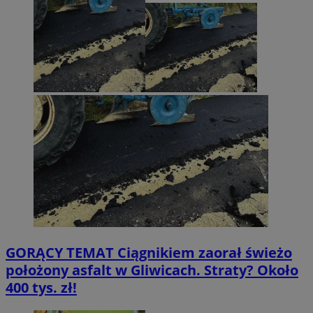
GORĄCY TEMAT
Ciągnikiem zaorał świeżo
położony asfalt w Gliwicach. Straty? Około
400 tys. zł!