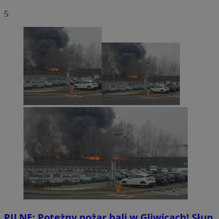
5
PILNE: Potężny pożar hali w Gliwicach! Słup