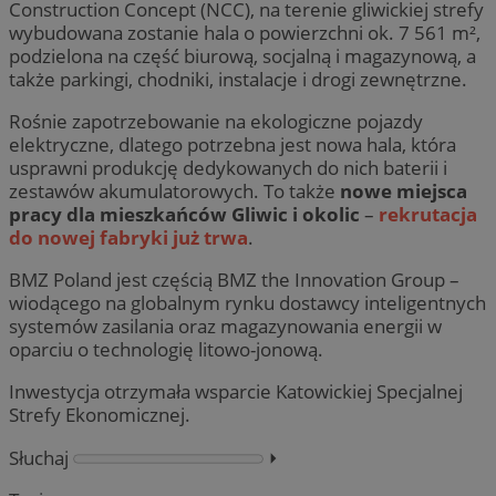
Construction Concept (NCC), na terenie gliwickiej strefy
wybudowana zostanie hala o powierzchni ok. 7 561 m²,
podzielona na część biurową, socjalną i magazynową, a
także parkingi, chodniki, instalacje i drogi zewnętrzne.
Rośnie zapotrzebowanie na ekologiczne pojazdy
elektryczne, dlatego potrzebna jest nowa hala, która
usprawni produkcję dedykowanych do nich baterii i
zestawów akumulatorowych. To także
nowe miejsca
pracy dla mieszkańców Gliwic i okolic
–
rekrutacja
do nowej fabryki już trwa
.
BMZ Poland jest częścią BMZ the Innovation Group –
wiodącego na globalnym rynku dostawcy inteligentnych
systemów zasilania oraz magazynowania energii w
oparciu o technologię litowo-jonową.
Inwestycja otrzymała wsparcie Katowickiej Specjalnej
Strefy Ekonomicznej.
Słuchaj
⏵︎