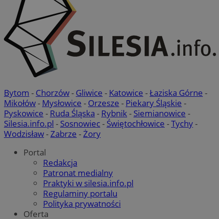
Bytom
-
Chorzów
-
Gliwice
-
Katowice
-
Łaziska Górne
-
Mikołów
-
Mysłowice
-
Orzesze
-
Piekary Śląskie
-
Pyskowice
-
Ruda Śląska
-
Rybnik
-
Siemianowice
-
Silesia.info.pl
-
Sosnowiec
-
Świętochłowice
-
Tychy
-
Wodzisław
-
Zabrze
-
Żory
Portal
Redakcja
Patronat medialny
Praktyki w silesia.info.pl
Regulaminy portalu
Polityka prywatności
Oferta