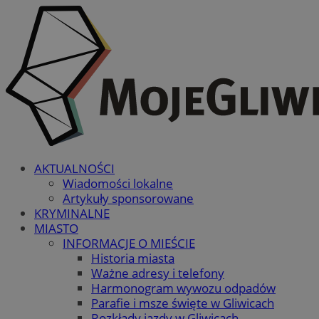
AKTUALNOŚCI
Wiadomości lokalne
Artykuły sponsorowane
KRYMINALNE
MIASTO
INFORMACJE O MIEŚCIE
Historia miasta
Ważne adresy i telefony
Harmonogram wywozu odpadów
Parafie i msze święte w Gliwicach
Rozkłady jazdy w Gliwicach