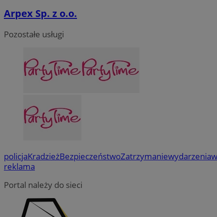
Arpex Sp. z o.o.
Pozostałe usługi
policja
Kradzież
Bezpieczeństwo
Zatrzymanie
wydarzenia
w
reklama
Portal należy do sieci