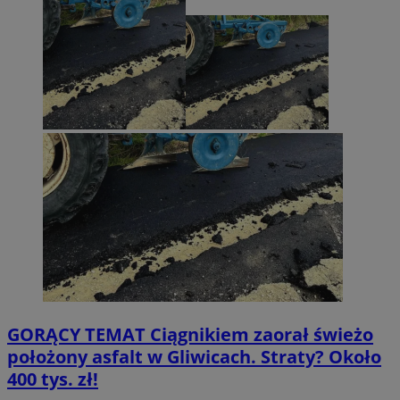
GORĄCY TEMAT
Ciągnikiem zaorał świeżo
położony asfalt w Gliwicach. Straty? Około
400 tys. zł!