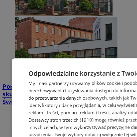
Odpowiedzialne korzystanie z Twoi
My i nasi partnerzy używamy plików cookie i podob
Poradnia leczenia ran przewlekłych -
przechowywania i uzyskiwania dostępu do informac
skuteczna terapia trudno gojących się ran |
do przetwarzania danych osobowych, takich jak Twó
Świętochłowice
identyfikatory i dane przeglądania, w celu wyświet
reklam i treści, pomiaru reklam i treści, analizy od
Dostawcy stron trzecich (1910)
mogą również przetw
innych celach, w tym wykorzystywać precyzyjne dan
urządzenia. Twoje wybory dotyczą wyłącznie tej wi