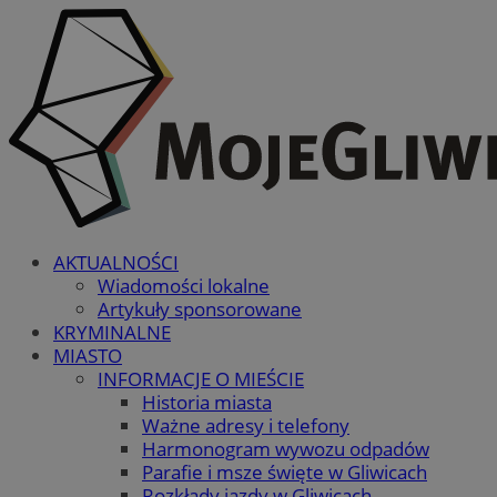
AKTUALNOŚCI
Wiadomości lokalne
Artykuły sponsorowane
KRYMINALNE
MIASTO
INFORMACJE O MIEŚCIE
Historia miasta
Ważne adresy i telefony
Harmonogram wywozu odpadów
Parafie i msze święte w Gliwicach
Rozkłady jazdy w Gliwicach