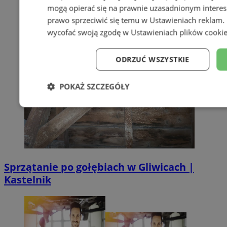
mogą opierać się na prawnie uzasadnionym interes
prawo sprzeciwić się temu w
Ustawieniach reklam
.
wycofać swoją zgodę w
Ustawieniach plików cooki
ODRZUĆ WSZYSTKIE
POKAŻ SZCZEGÓŁY
Niezbędne
Wydajność
Targe
Niesklasyfikowane
Sprzątanie po gołębiach w Gliwicach |
Kastelnik
Niezbędne
Wydajność
Targetowanie
Funkcj