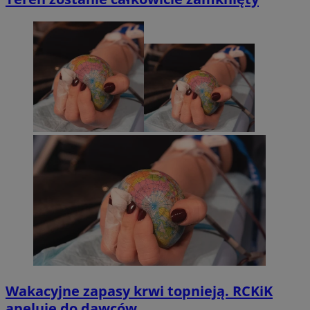
Wakacyjne zapasy krwi topnieją. RCKiK
apeluje do dawców