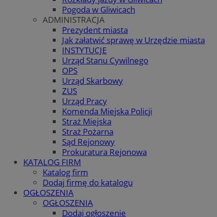
Pogoda w Gliwicach
ADMINISTRACJA
Prezydent miasta
Jak załatwić sprawę w Urzędzie miasta
INSTYTUCJE
Urząd Stanu Cywilnego
OPS
Urząd Skarbowy
ZUS
Urząd Pracy
Komenda Miejska Policji
Straż Miejska
Straż Pożarna
Sąd Rejonowy
Prokuratura Rejonowa
KATALOG FIRM
Katalog firm
Dodaj firmę do katalogu
OGŁOSZENIA
OGŁOSZENIA
Dodaj ogłoszenie