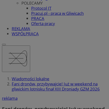
POLECAMY
Protocol IT
Pracuj.pl - praca w Gliwicach
PRACA
Oferta pracy
REKLAMA
WSPÓŁPRACA
Wiadomości lokalne
Fani dronów, przybywajcie! Już w weekend na
gliwickim lotnisku finał XIII Droniady GZM 2026
reklama
Fani dronów, przybywajcie! Już w weekend