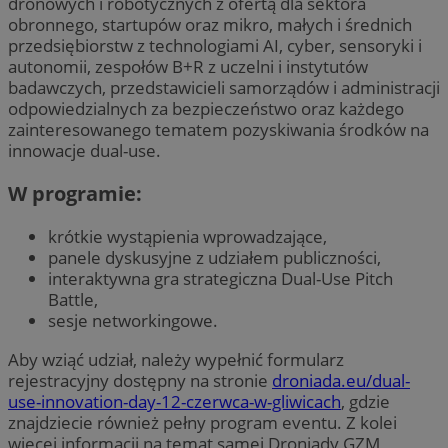
dronowych i robotycznych z ofertą dla sektora
obronnego, startupów oraz mikro, małych i średnich
przedsiębiorstw z technologiami AI, cyber, sensoryki i
autonomii, zespołów B+R z uczelni i instytutów
badawczych, przedstawicieli samorządów i administracji
odpowiedzialnych za bezpieczeństwo oraz każdego
zainteresowanego tematem pozyskiwania środków na
innowacje dual-use.
W programie:
krótkie wystąpienia wprowadzające,
panele dyskusyjne z udziałem publiczności,
interaktywna gra strategiczna Dual-Use Pitch
Battle,
sesje networkingowe.
Aby wziąć udział, należy wypełnić formularz
rejestracyjny dostępny na stronie
droniada.eu/dual-
use-innovation-day-12-czerwca-w-gliwicach
, gdzie
znajdziecie również pełny program eventu. Z kolei
więcej informacji na temat samej Droniady GZM