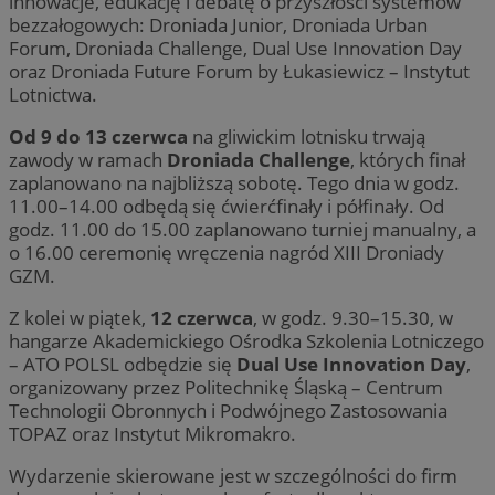
innowacje, edukację i debatę o przyszłości systemów
bezzałogowych: Droniada Junior, Droniada Urban
Forum, Droniada Challenge, Dual Use Innovation Day
oraz Droniada Future Forum by Łukasiewicz – Instytut
Lotnictwa.
Od 9 do 13 czerwca
na gliwickim lotnisku trwają
zawody w ramach
Droniada Challenge
, których finał
zaplanowano na najbliższą sobotę. Tego dnia w godz.
11.00–14.00 odbędą się ćwierćfinały i półfinały. Od
godz. 11.00 do 15.00 zaplanowano turniej manualny, a
o 16.00 ceremonię wręczenia nagród XIII Droniady
GZM.
Z kolei w piątek,
12 czerwca
, w godz. 9.30–15.30, w
hangarze Akademickiego Ośrodka Szkolenia Lotniczego
– ATO POLSL odbędzie się
Dual Use Innovation Day
,
organizowany przez Politechnikę Śląską – Centrum
Technologii Obronnych i Podwójnego Zastosowania
TOPAZ oraz Instytut Mikromakro.
Wydarzenie skierowane jest w szczególności do firm