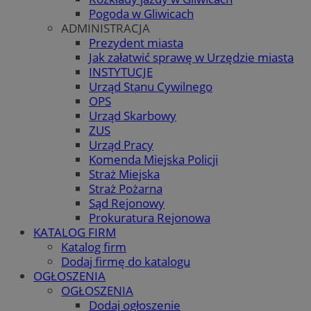
Pogoda w Gliwicach
ADMINISTRACJA
Prezydent miasta
Jak załatwić sprawę w Urzędzie miasta
INSTYTUCJE
Urząd Stanu Cywilnego
OPS
Urząd Skarbowy
ZUS
Urząd Pracy
Komenda Miejska Policji
Straż Miejska
Straż Pożarna
Sąd Rejonowy
Prokuratura Rejonowa
KATALOG FIRM
Katalog firm
Dodaj firmę do katalogu
OGŁOSZENIA
OGŁOSZENIA
Dodaj ogłoszenie