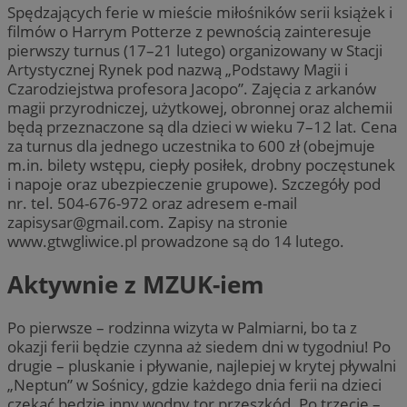
Spędzających ferie w mieście miłośników serii książek i
filmów o Harrym Potterze z pewnością zainteresuje
pierwszy turnus (17–21 lutego) organizowany w Stacji
Artystycznej Rynek pod nazwą „Podstawy Magii i
Czarodziejstwa profesora Jacopo”. Zajęcia z arkanów
magii przyrodniczej, użytkowej, obronnej oraz alchemii
będą przeznaczone są dla dzieci w wieku 7–12 lat. Cena
za turnus dla jednego uczestnika to 600 zł (obejmuje
m.in. bilety wstępu, ciepły posiłek, drobny poczęstunek
i napoje oraz ubezpieczenie grupowe). Szczegóły pod
nr. tel. 504-676-972 oraz adresem e-mail
zapisysar@gmail.com
. Zapisy na stronie
www.gtwgliwice.pl prowadzone są do 14 lutego.
Aktywnie z MZUK-iem
Po pierwsze – rodzinna wizyta w Palmiarni, bo ta z
okazji ferii będzie czynna aż siedem dni w tygodniu! Po
drugie – pluskanie i pływanie, najlepiej w krytej pływalni
„Neptun” w Sośnicy, gdzie każdego dnia ferii na dzieci
czekać będzie inny wodny tor przeszkód. Po trzecie –