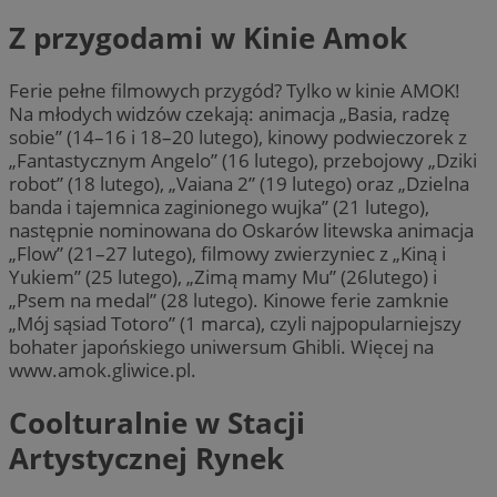
Z przygodami w Kinie Amok
Ferie pełne filmowych przygód? Tylko w kinie AMOK!
Na młodych widzów czekają: animacja „Basia, radzę
sobie” (14–16 i 18–20 lutego), kinowy podwieczorek z
„Fantastycznym Angelo” (16 lutego), przebojowy „Dziki
robot” (18 lutego), „Vaiana 2” (19 lutego) oraz „Dzielna
banda i tajemnica zaginionego wujka” (21 lutego),
następnie nominowana do Oskarów litewska animacja
„Flow” (21–27 lutego), filmowy zwierzyniec z „Kiną i
Yukiem” (25 lutego), „Zimą mamy Mu” (26lutego) i
„Psem na medal” (28 lutego). Kinowe ferie zamknie
„Mój sąsiad Totoro” (1 marca), czyli najpopularniejszy
bohater japońskiego uniwersum Ghibli. Więcej na
www.amok.gliwice.pl.
Coolturalnie w Stacji
Artystycznej Rynek