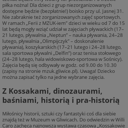
piłka nożna! Dla dzieci z grup niezorganizowanych
dostępne będzie (bezpłatnie!) boisko przy ul. Jasnej 31.
Nie zabraknie też zorganizowanych zajęć sportowych.
W ramach „Ferii z MZUK-iem” dzieci w wieku od 7 do 15
lat będą mogły wziąć udział w zajęciach pływackich (17–
21 lutego, pływalnia „Neptun” – nauka pływania, 24–28
lutego, pływalnia „Olimpijczyk” – doskonalenie
pływania), koszykarskich (17–21 lutego i 24–28 lutego,
sala sportowa pływalni „Delfin”) oraz tenisa stołowego
(24–28 lutego, hala widowiskowo-sportowa w Sośnicy).
Zajęcia będą się odbywały w godz. od 9.00 do 10.30
(zapisy na stronie mzuk.gliwice.pl). Uwaga! Dziecko
można zapisać tylko na jedne wybrane zajęcia.
Z Kossakami, dinozaurami,
baśniami, historią i pra-historią
Miłośnicy historii, sztuki czy fantastyki coś dla siebie
znajdą też w Muzeum w Gliwicach. Do odwiedzin w Willi
Caro zachęca najnowsza wystawa czasowa „Kossakowie