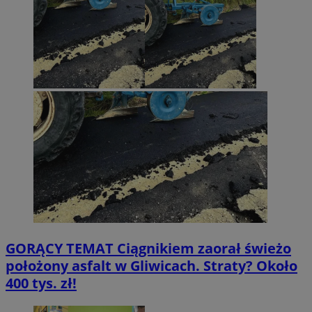
GORĄCY TEMAT
Ciągnikiem zaorał świeżo
położony asfalt w Gliwicach. Straty? Około
400 tys. zł!