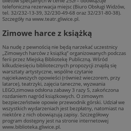
biletów specjalnych w cenie 25zł – obowiązuje
telefoniczna rezerwacja miejsc (Biuro Obsługi Widzów,
tel. 32/232-13-39, 32/230-49-68 oraz 32/231-80-38).
Szczegóły na www.teatr.gliwice.pl.
Zimowe harce z książką
Na nudę z pewnością nie będą narzekać uczestnicy
„Zimowych harców z książką” organizowanych podczas
ferii przez Miejską Bibliotekę Publiczną. Wśród
kilkudziesięciu bibliotecznych propozycji znajdą się
warsztaty artystyczne, wspólne czytanie
najciekawszych opowieści (również wieczorem, przy
latarce), teatrzyki, zajęcia taneczne, wyzwania
LEGO,zimowa odsłona zabawy 3 razy 5, zakończona
rozdaniem nagród książkowych. O zimowym
bezpieczeństwie opowie przewodnik górski. Udział we
wszystkich wydarzeniach jest bezpłatny, natomiast na
niektóre z nich obowiązują zapisy. Szczegółowy
program dostępny jest na stronie internetowej
www.biblioteka.gliwice.pl.