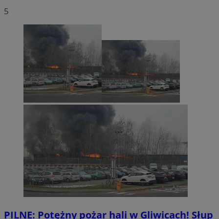
5
PILNE: Potężny pożar hali w Gliwicach! Słup