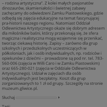
– rodzina artystyczna”. Z kolei małych pasjonatów
dinozaurów, skamieniałości i świetnej zabawy
zachęcamy do odwiedzeni Zamku Piastowskiego, gdzie
odbędą się zajęcia edukacyjne na temat fascynującej
pra-historii naszego regionu. Natomiast Oddział
Odlewnictwa Artystycznego okaże się dobrym adresem
dla miłośników baśni, którzy przekonają się, że sfera
magiczna i realistyczna mogą wzajemnie się przenikać,
tworząc ciekawą historię. Zapisy – zarówno dla grup
szkolnych i przedszkolnych uczestniczących w
półkoloniach, jak i osób indywidualnych, np. rodziców i
opiekunów z dziećmi – prowadzone są pod nr. tel. 783-
560-006 (zajęcia w Willi Caro i w Zamku Piastowskim)
oraz 665-280-021 (zajęcia w Oddziale Odlewnictwa
Artystycznego). Udział w zajęciach dla osób
indywidualnych jest bezpłatny. Koszt dla grup
zorganizowanych to 1 zł od grupy. Szczegóły na stronie
muzeum.gliwice.pl.
Słuchaj
⏵︎
Tagi: