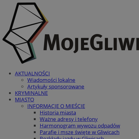
AKTUALNOŚCI
Wiadomości lokalne
Artykuły sponsorowane
KRYMINALNE
MIASTO
INFORMACJE O MIEŚCIE
Historia miasta
Ważne adresy i telefony
Harmonogram wywozu odpadów
Parafie i msze święte w Gliwicach
Rozkłady jazdy w Gliwicach