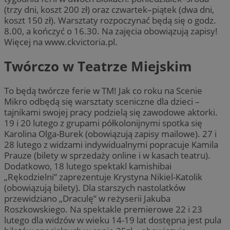
(trzy dni, koszt 200 zł) oraz czwartek–piątek (dwa dni,
koszt 150 zł). Warsztaty rozpoczynać będą się o godz.
8.00, a kończyć o 16.30. Na zajęcia obowiązują zapisy!
Więcej na www.ckvictoria.pl.
Twórczo w Teatrze Miejskim
To będą twórcze ferie w TM! Jak co roku na Scenie
Mikro odbędą się warsztaty sceniczne dla dzieci –
tajnikami swojej pracy podzielą się zawodowe aktorki.
19 i 20 lutego z grupami półkolonijnymi spotka się
Karolina Olga-Burek (obowiązują zapisy mailowe). 27 i
28 lutego z widzami indywidualnymi popracuje Kamila
Prauze (bilety w sprzedaży online i w kasach teatru).
Dodatkowo, 18 lutego spektakl kamishibai
„Rękodzielni” zaprezentuje Krystyna Nikiel-Katolik
(obowiązują bilety). Dla starszych nastolatków
przewidziano „Draculę” w reżyserii Jakuba
Roszkowskiego. Na spektakle premierowe 22 i 23
lutego dla widzów w wieku 14-19 lat dostępna jest pula