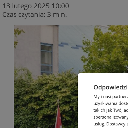
13 lutego 2025 10:00
Czas czytania: 3 min.
Odpowiedzia
My i nasi partne
uzyskiwania dost
takich jak Twój a
spersonalizowanyc
usług.
Dostawcy s