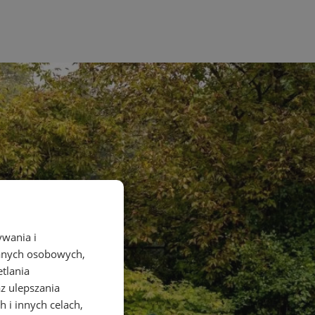
ywania i
danych osobowych,
etlania
az ulepszania
 i innych celach,