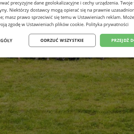
wać precyzyjne dane geolokalizacyjne i cechy urządzenia. Twoje
tryny. Niektórzy dostawcy mogą opierać się na prawnie uzasadnio
ie; masz prawo sprzeciwić się temu w
Ustawieniach reklam
. Może
woją zgodę w
Ustawieniach plików cookie
.
Polityka prywatności
EGÓŁY
ODRZUĆ WSZYSTKIE
PRZEJDŹ 
Wydajność
Targetowanie
Funkcjonalność
Ni
ezbędne
Wydajność
Targetowanie
Funkcjonalność
Niesklasyfikow
ie umożliwiają korzystanie z podstawowych funkcji strony internetowej, takich jak log
Bez niezbędnych plików cookie nie można prawidłowo korzystać ze strony internetowe
Provider
/
Okres
Opis
Domena
przechowywania