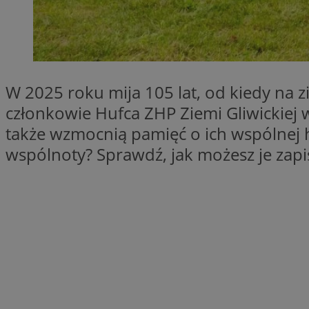
SessID
QeSessID
MvSessID
msToken
W 2025 roku mija 105 lat, od kiedy na zi
członkowie Hufca ZHP Ziemi Gliwickiej w
także wzmocnią pamięć o ich wspólnej his
VISITOR_PRIVACY_
wspólnoty? Sprawdź, jak możesz je zapi
CookieScriptConse
Nazwa
Nazwa