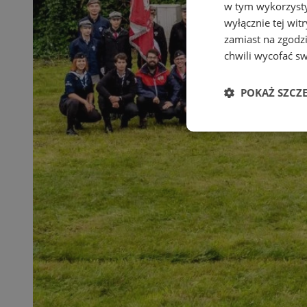
w tym wykorzysty
wyłącznie tej wi
zamiast na zgodz
chwili wycofać s
POKAŻ SZCZ
Niezbędne
Ni
Niezbędne pliki cook
zarządzanie kontem. 
Nazwa