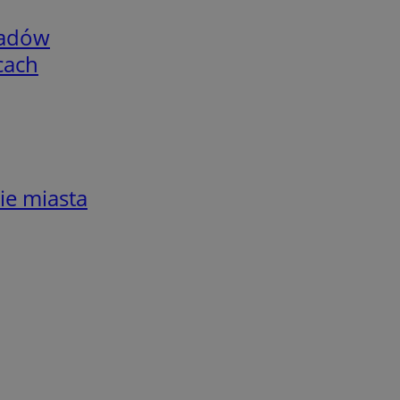
adów
cach
ie miasta