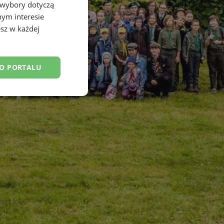
 wybory dotyczą
nym interesie
sz w każdej
DO PORTALU
esklasyfikowane
ane
owanie użytkownika i
j.