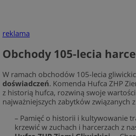
Nazwa
openstat_cgzhlulen
FCCDCF
openstat_gid
ANONCHK
ustat_68b4gen9bp
_clck
reklama
ustat_90lm6a20fh4
_fbp
openstat_mca4v3fy
_clsk
openstat_rq03hi8p
Obchody 105-lecia harcer
__gads
WMF-Uniq
OAID
ttwid
MR
W ramach obchodów 105-lecia gliwickic
doświadczeń
. Komenda Hufca ZHP Ziem
MR
z historią hufca, rozwiną swoje wartośc
__eoi
najważniejszych zabytków związanych z
MUID
– Pamięć o historii i kultywowanie 
_ga
krzewić w zuchach i harcerzach z n
SM