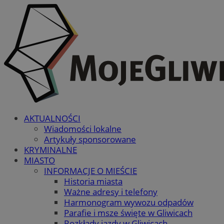
AKTUALNOŚCI
Wiadomości lokalne
Artykuły sponsorowane
KRYMINALNE
MIASTO
INFORMACJE O MIEŚCIE
Historia miasta
Ważne adresy i telefony
Harmonogram wywozu odpadów
Parafie i msze święte w Gliwicach
Rozkłady jazdy w Gliwicach