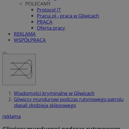
POLECAMY
Protocol IT
Pracuj.pl - praca w Gliwicach
PRACA
Oferta pracy
REKLAMA
WSPÓŁPRACA
Wiadomości kryminalne w Gliwicach
Gliwiccy mundurowi podczas rutynowego patrolu
złapali złodzieja sklepowego
reklama
Gliwiccy mundurowi podczas rutynowego