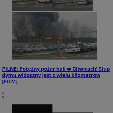
PILNE: Potężny pożar hali w Gliwicach! Słup
dymu widoczny jest z wielu kilometrów
[FILM]
3
3