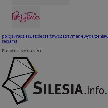
policja
Kradzież
Bezpieczeństwo
Zatrzymanie
wydarzenia
w
reklama
Portal należy do sieci