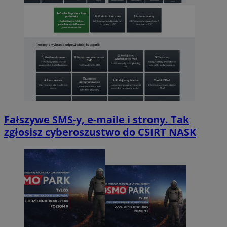
Fałszywe SMS-y, e-maile i strony. Tak
zgłosisz cyberoszustwo do CSIRT NASK