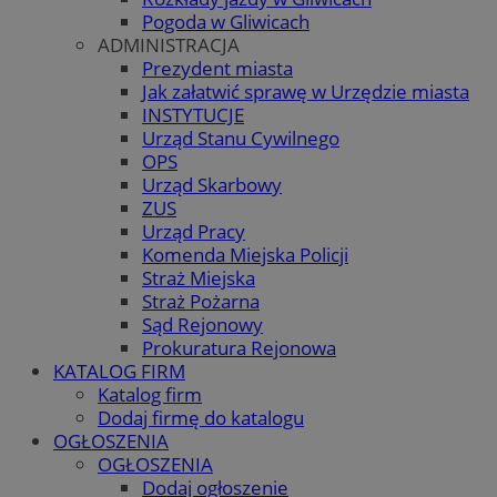
Pogoda w Gliwicach
ADMINISTRACJA
Prezydent miasta
Jak załatwić sprawę w Urzędzie miasta
INSTYTUCJE
Urząd Stanu Cywilnego
OPS
Urząd Skarbowy
ZUS
Urząd Pracy
Komenda Miejska Policji
Straż Miejska
Straż Pożarna
Sąd Rejonowy
Prokuratura Rejonowa
KATALOG FIRM
Katalog firm
Dodaj firmę do katalogu
OGŁOSZENIA
OGŁOSZENIA
Dodaj ogłoszenie