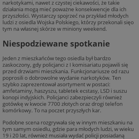
narkotykami, nawet z czystej ciekawości, że takie
działania mogą mieć poważne konsekwencje dla ich
przyszłości. Wystarczy spojrzeć na przykład młodych
ludzi z osiedla Wojska Polskiego, którzy przekonali sięo
tym na własnej skórze w miniony weekend.
Niespodziewane spotkanie
Jeden z mieszkańców tego osiedla był bardzo
zaskoczony, gdy policjanci z I komisariatu pojawili się
przed drzwiami mieszkania. Funkcjonariusze od razu
poprosili o dobrowolne wydanie narkotyków. Ten
szybko zaprezentował asortyment w postaci:
amfetaminy, haszyszu, tabletek ecstasy, LSD i suszu
konopi indyjskich. Policjanci zabezpieczyli również
gotówkę w kwocie 7700 złotych oraz drogi telefon
komórkowy. To na poczet przyszłych kar.
Podobne scena rozgrywała się w innym mieszkaniu na
tym samym osiedlu, gdzie para młodych ludzi, w wieku
19 i 20 lat, również musiała wydać policji posiadaną