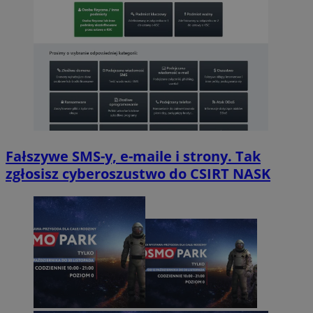
Fałszywe SMS-y, e-maile i strony. Tak
zgłosisz cyberoszustwo do CSIRT NASK