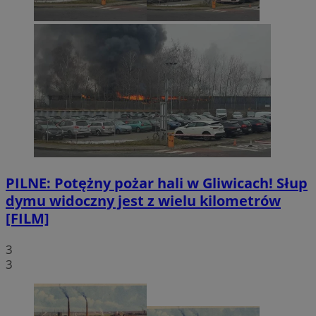
PILNE: Potężny pożar hali w Gliwicach! Słup
dymu widoczny jest z wielu kilometrów
[FILM]
3
3