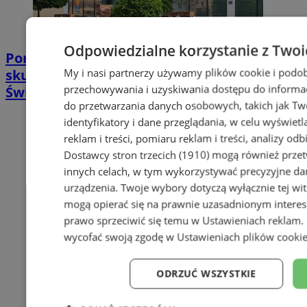
Odpowiedzialne korzystanie z Twoi
Poradnia leczenia ran przewlekłych -
My i nasi partnerzy używamy plików cookie i podob
skuteczna terapia trudno gojących się ran |
przechowywania i uzyskiwania dostępu do informac
Świętochłowice
do przetwarzania danych osobowych, takich jak Twó
identyfikatory i dane przeglądania, w celu wyświet
reklam i treści, pomiaru reklam i treści, analizy od
Dostawcy stron trzecich (1910)
mogą również przetw
innych celach, w tym wykorzystywać precyzyjne dan
urządzenia. Twoje wybory dotyczą wyłącznie tej wi
mogą opierać się na prawnie uzasadnionym interes
prawo sprzeciwić się temu w
Ustawieniach reklam
.
wycofać swoją zgodę w
Ustawieniach plików cooki
ODRZUĆ WSZYSTKIE