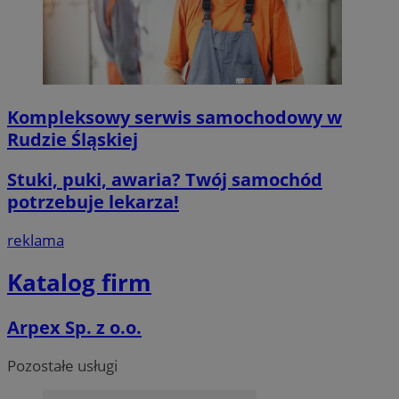
QeSessID
mojegliwice.pl
1 rok
MvSessID
mojegliwice.pl
1 rok
msToken
.tiktok.com
1 tydzień 3 dn
Kompleksowy serwis samochodowy w
Rudzie Śląskiej
Stuki, puki, awaria? Twój samochód
VISITOR_PRIVACY_METADATA
5 miesięcy 4
YouTube
potrzebuje lekarza!
tygodnie
.youtube.com
reklama
Google Privacy Poli
Katalog firm
Arpex Sp. z o.o.
Pozostałe usługi
CookieScriptConsent
4 tygodnie 2 d
CookieScript