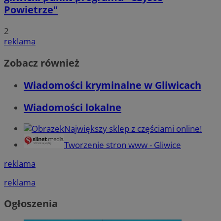
Powietrze"
2
reklama
Zobacz również
Wiadomości kryminalne w Gliwicach
Wiadomości lokalne
Największy sklep z częściami online!
Tworzenie stron www - Gliwice
reklama
reklama
Ogłoszenia