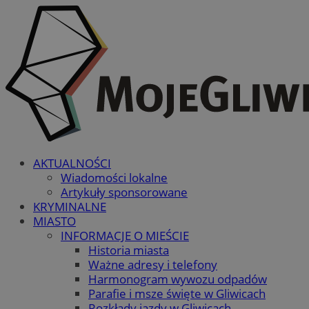
AKTUALNOŚCI
Wiadomości lokalne
Artykuły sponsorowane
KRYMINALNE
MIASTO
INFORMACJE O MIEŚCIE
Historia miasta
Ważne adresy i telefony
Harmonogram wywozu odpadów
Parafie i msze święte w Gliwicach
Rozkłady jazdy w Gliwicach