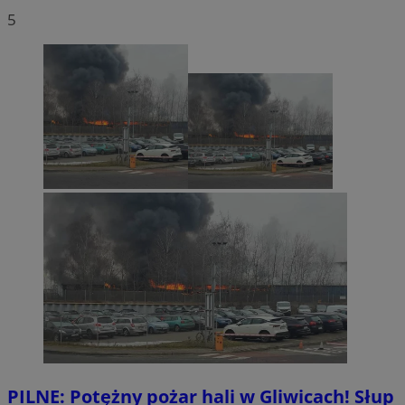
5
PILNE: Potężny pożar hali w Gliwicach! Słup