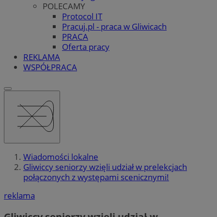
POLECAMY
Protocol IT
Pracuj.pl - praca w Gliwicach
PRACA
Oferta pracy
REKLAMA
WSPÓŁPRACA
Wiadomości lokalne
Gliwiccy seniorzy wzięli udział w prelekcjach
połączonych z występami scenicznymi!
reklama
Gliwiccy seniorzy wzięli udział w