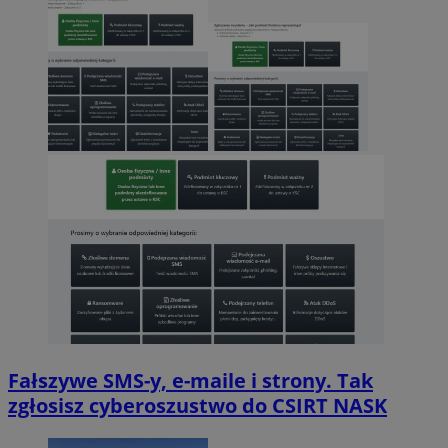
Fałszywe SMS-y, e-maile i strony. Tak
zgłosisz cyberoszustwo do CSIRT NASK