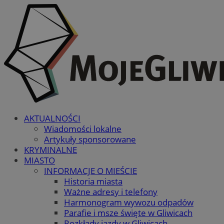
AKTUALNOŚCI
Wiadomości lokalne
Artykuły sponsorowane
KRYMINALNE
MIASTO
INFORMACJE O MIEŚCIE
Historia miasta
Ważne adresy i telefony
Harmonogram wywozu odpadów
Parafie i msze święte w Gliwicach
Rozkłady jazdy w Gliwicach