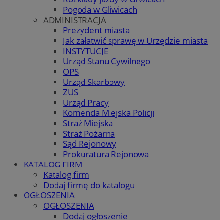
Pogoda w Gliwicach
ADMINISTRACJA
Prezydent miasta
Jak załatwić sprawę w Urzędzie miasta
INSTYTUCJE
Urząd Stanu Cywilnego
OPS
Urząd Skarbowy
ZUS
Urząd Pracy
Komenda Miejska Policji
Straż Miejska
Straż Pożarna
Sąd Rejonowy
Prokuratura Rejonowa
KATALOG FIRM
Katalog firm
Dodaj firmę do katalogu
OGŁOSZENIA
OGŁOSZENIA
Dodaj ogłoszenie