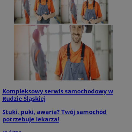
QeSessID
mojegliwice.pl
1 rok
MvSessID
mojegliwice.pl
1 rok
msToken
.tiktok.com
1 tydzień 3 dn
VISITOR_PRIVACY_METADATA
5 miesięcy 4
YouTube
tygodnie
.youtube.com
Google Privacy Poli
Kompleksowy serwis samochodowy w
Rudzie Śląskiej
Stuki, puki, awaria? Twój samochód
potrzebuje lekarza!
reklama