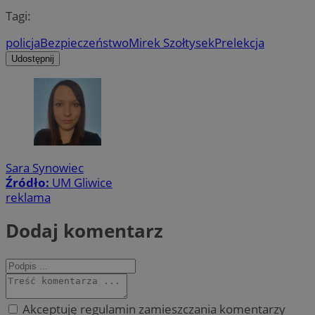
Tagi:
policja
Bezpieczeństwo
Mirek Szołtysek
Prelekcja
Udostępnij
Sara Synowiec
Źródło:
UM Gliwice
reklama
Dodaj komentarz
Akceptuję regulamin zamieszczania komentarzy