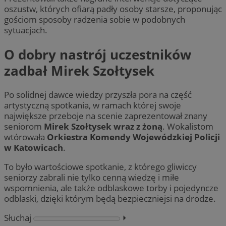
oszustw, których ofiarą padły osoby starsze, proponując
gościom sposoby radzenia sobie w podobnych
sytuacjach.
O dobry nastrój uczestników
zadbał Mirek Szołtysek
Po solidnej dawce wiedzy przyszła pora na część
artystyczną spotkania, w ramach której swoje
największe przeboje na scenie zaprezentował znany
seniorom
Mirek Szołtysek wraz z żoną
. Wokalistom
wtórowała
Orkiestra Komendy Wojewódzkiej Policji
w Katowicach
.
To było wartościowe spotkanie, z którego gliwiccy
seniorzy zabrali nie tylko cenną wiedzę i miłe
wspomnienia, ale także odblaskowe torby i pojedyncze
odblaski, dzięki którym będą bezpieczniejsi na drodze.
Słuchaj
⏵︎