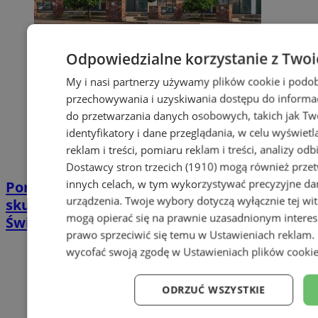
Odpowiedzialne korzystanie z Twoi
My i nasi partnerzy używamy plików cookie i podob
przechowywania i uzyskiwania dostępu do informac
do przetwarzania danych osobowych, takich jak Twó
identyfikatory i dane przeglądania, w celu wyświet
reklam i treści, pomiaru reklam i treści, analizy od
Dostawcy stron trzecich (1910)
mogą również przetw
innych celach, w tym wykorzystywać precyzyjne dan
Poradnia leczenia ran przewlekłych -
urządzenia. Twoje wybory dotyczą wyłącznie tej wi
skuteczna terapia trudno gojących się ran |
mogą opierać się na prawnie uzasadnionym interes
Świętochłowice
prawo sprzeciwić się temu w
Ustawieniach reklam
.
wycofać swoją zgodę w
Ustawieniach plików cooki
ODRZUĆ WSZYSTKIE