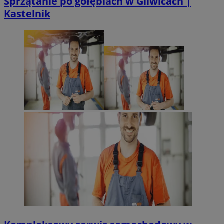
Sprzątanie po gołębiach w Gliwicach |
Kastelnik
Niezbędne
Wydajność
Targetowanie
Funkcj
Niezbędne pliki cookie umożliwiają korzystanie z podstawowych fun
logowanie użytkownika i zarządzanie kontem. Bez niezbędnych p
korzystać ze strony internetowej.
Provider
/
Okres
Nazwa
Domena
przechowywan
SessID
mojegliwice.pl
1 rok
QeSessID
mojegliwice.pl
1 rok
MvSessID
mojegliwice.pl
1 rok
msToken
.tiktok.com
1 tydzień 3 dn