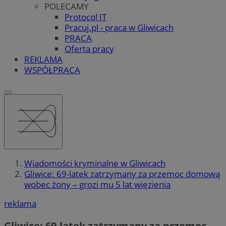
POLECAMY
Protocol IT
Pracuj.pl - praca w Gliwicach
PRACA
Oferta pracy
REKLAMA
WSPÓŁPRACA
Wiadomości kryminalne w Gliwicach
Gliwice: 69-latek zatrzymany za przemoc domową
wobec żony – grozi mu 5 lat więzienia
reklama
Gliwice: 69-latek zatrzymany za przemoc