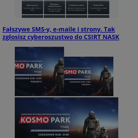
Fałszywe SMS-y, e-maile i strony. Tak
zgłosisz cyberoszustwo do CSIRT NASK