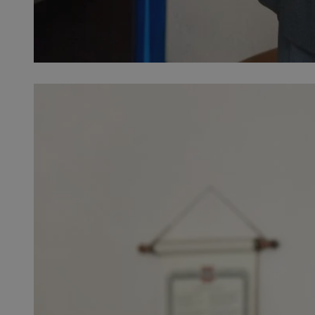
SessID
QeSessID
MvSessID
msToken
VISITOR_PRIVACY_
CookieScriptConse
Nazwa
Nazwa