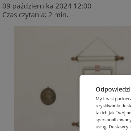
09 października 2024 12:00
Czas czytania: 2 min.
Odpowiedzia
My i nasi partne
uzyskiwania dost
takich jak Twój a
spersonalizowanyc
usług.
Dostawcy s