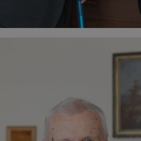
mojegliwice.pl
1 rok
Ten plik cookie przechowuje identyfi
mojegliwice.pl
1 rok
Ten plik cookie przechowuje identyfi
mojegliwice.pl
1 rok
Ten plik cookie przechowuje identyfi
.tiktok.com
1 tydzień 3 dni
Ten plik cookie jest używany do cel
i bezpieczeństwa, zapewniając, że 
pozostają zalogowani, a ich dane są
poruszać się przez witrynę interneto
jej usług.
METADATA
5 miesięcy 4
Ten plik cookie przechowuje inform
YouTube
tygodnie
użytkownika oraz jego preferencjac
.youtube.com
prywatności podczas korzystania z w
wybory dotyczące polityki prywatno
zgody, zapewniając ich przestrzegan
wizytach. Dzięki temu użytkownik 
konfigurować swoich preferencji, c
zgodność z regulacjami ochrony dan
Google Privacy Policy
nt
4 tygodnie 2 dni
Ten plik cookie jest używany przez 
CookieScript
Script.com do zapamiętywania prefe
mojegliwice.pl
zgody użytkownika na pliki cookie. J
aby baner cookie Cookie-Script.com
Okres
Provider
/
Domena
Opis
Provider
/
Okres
przechowywania
Opis