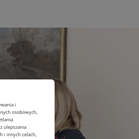
ywania i
danych osobowych,
etlania
az ulepszania
 i innych celach,