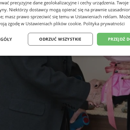
wać precyzyjne dane geolokalizacyjne i cechy urządzenia. Twoje
tryny. Niektórzy dostawcy mogą opierać się na prawnie uzasadnio
ie; masz prawo sprzeciwić się temu w
Ustawieniach reklam
. Może
woją zgodę w
Ustawieniach plików cookie
.
Polityka prywatności
EGÓŁY
ODRZUĆ WSZYSTKIE
PRZEJDŹ 
Wydajność
Targetowanie
Funkcjonalność
Ni
ezbędne
Wydajność
Targetowanie
Funkcjonalność
Niesklasyfikow
ie umożliwiają korzystanie z podstawowych funkcji strony internetowej, takich jak log
Bez niezbędnych plików cookie nie można prawidłowo korzystać ze strony internetowe
Provider
/
Okres
Opis
Domena
przechowywania