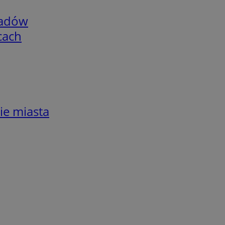
adów
cach
ie miasta