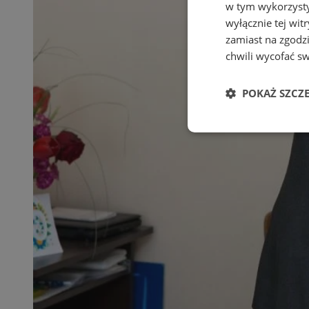
w tym wykorzysty
wyłącznie tej wi
zamiast na zgodz
chwili wycofać s
POKAŻ SZCZ
Niezbędne
Ni
Niezbędne pliki cook
zarządzanie kontem. 
Nazwa