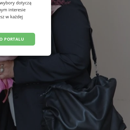
 wybory dotyczą
nym interesie
sz w każdej
DO PORTALU
esklasyfikowane
ane
owanie użytkownika i
j.