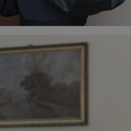
kator sesji.
kator sesji.
kator sesji.
ów uwierzytelniania
użytkownicy
 zabezpieczone, jak
wą lub interakcji z
acje o zgodzie
h dotyczących
itryny. Rejestruje
ści i ustawień
ie w kolejnych
nie musi ponownie
o zwiększa wygodę i
ych.
usługę Cookie-
rencji dotyczących
est to konieczne,
 działał poprawnie.