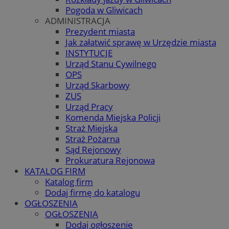
Pogoda w Gliwicach
ADMINISTRACJA
Prezydent miasta
Jak załatwić sprawę w Urzędzie miasta
INSTYTUCJE
Urząd Stanu Cywilnego
OPS
Urząd Skarbowy
ZUS
Urząd Pracy
Komenda Miejska Policji
Straż Miejska
Straż Pożarna
Sąd Rejonowy
Prokuratura Rejonowa
KATALOG FIRM
Katalog firm
Dodaj firmę do katalogu
OGŁOSZENIA
OGŁOSZENIA
Dodaj ogłoszenie