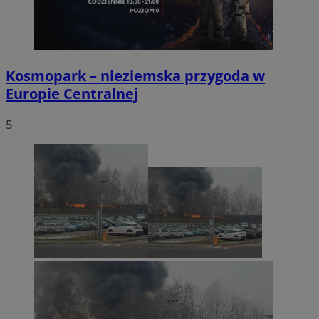
Kosmopark – nieziemska przygoda w
Europie Centralnej
5