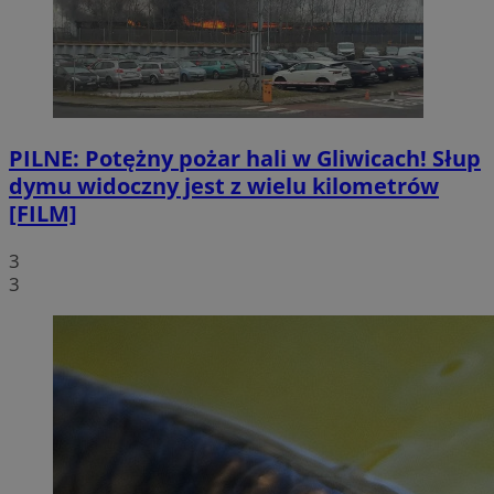
PILNE: Potężny pożar hali w Gliwicach! Słup
dymu widoczny jest z wielu kilometrów
[FILM]
3
3