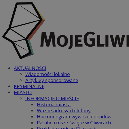
AKTUALNOŚCI
Wiadomości lokalne
Artykuły sponsorowane
KRYMINALNE
MIASTO
INFORMACJE O MIEŚCIE
Historia miasta
Ważne adresy i telefony
Harmonogram wywozu odpadów
Parafie i msze święte w Gliwicach
Rozkłady jazdy w Gliwicach