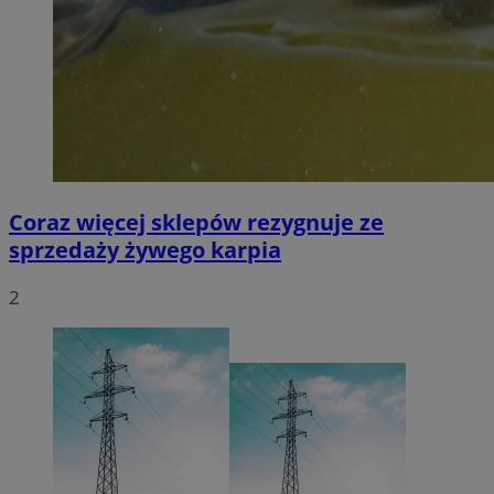
Coraz więcej sklepów rezygnuje ze
sprzedaży żywego karpia
2