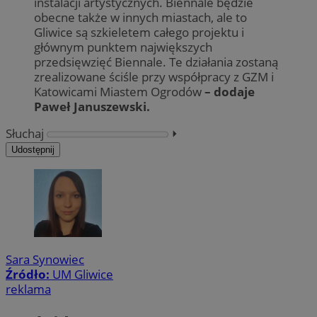
instalacji artystycznych. Biennale będzie
obecne także w innych miastach, ale to
Gliwice są szkieletem całego projektu i
głównym punktem największych
przedsięwzięć Biennale. Te działania zostaną
zrealizowane ściśle przy współpracy z GZM i
Katowicami Miastem Ogrodów
– dodaje
Paweł Januszewski.
Słuchaj
⏵︎
Udostępnij
Sara Synowiec
Źródło:
UM Gliwice
reklama