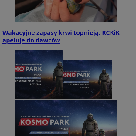
Wakacyjne zapasy krwi topnieją. RCKiK
apeluje do dawców