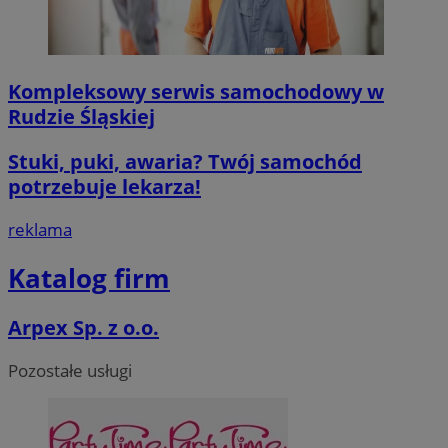
VISITOR_PRIVACY_METADATA
5 miesięcy 4
YouTube
tygodnie
.youtube.com
Kompleksowy serwis samochodowy w
Google Privacy Poli
Rudzie Śląskiej
Stuki, puki, awaria? Twój samochód
potrzebuje lekarza!
reklama
CookieScriptConsent
4 tygodnie 2 d
CookieScript
Katalog firm
mojegliwice.pl
Arpex Sp. z o.o.
Pozostałe usługi
Nazwa
Provider
/
Dome
Provider
/
Okres