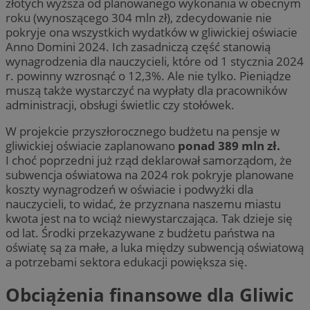
złotych wyższa od planowanego wykonania w obecnym
roku (wynoszącego 304 mln zł), zdecydowanie nie
pokryje ona wszystkich wydatków w gliwickiej oświacie
Anno Domini 2024. Ich zasadniczą część stanowią
wynagrodzenia dla nauczycieli, które od 1 stycznia 2024
r. powinny wzrosnąć o 12,3%. Ale nie tylko. Pieniądze
muszą także wystarczyć na wypłaty dla pracowników
administracji, obsługi świetlic czy stołówek.
W projekcie przyszłorocznego budżetu na pensje w
gliwickiej oświacie zaplanowano
ponad 389 mln zł.
I choć poprzedni już rząd deklarował samorządom, że
subwencja oświatowa na 2024 rok pokryje planowane
koszty wynagrodzeń w oświacie i podwyżki dla
nauczycieli, to widać, że przyznana naszemu miastu
kwota jest na to wciąż niewystarczająca. Tak dzieje się
od lat. Środki przekazywane z budżetu państwa na
oświatę są za małe, a luka między subwencją oświatową
a potrzebami sektora edukacji powiększa się.
Obciążenia finansowe dla Gliwic