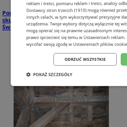
reklam i treści, pomiaru reklam i treści, analizy od
Dostawcy stron trzecich (1910)
mogą również przetw
Poradnia leczenia ran przewlekłych -
innych celach, w tym wykorzystywać precyzyjne dan
skuteczna terapia trudno gojących się ran |
urządzenia. Twoje wybory dotyczą wyłącznie tej wi
Świętochłowice
mogą opierać się na prawnie uzasadnionym interes
prawo sprzeciwić się temu w
Ustawieniach reklam
.
wycofać swoją zgodę w
Ustawieniach plików cooki
ODRZUĆ WSZYSTKIE
POKAŻ SZCZEGÓŁY
Niezbędne
Wydajność
Target
Niesklasyfikowane