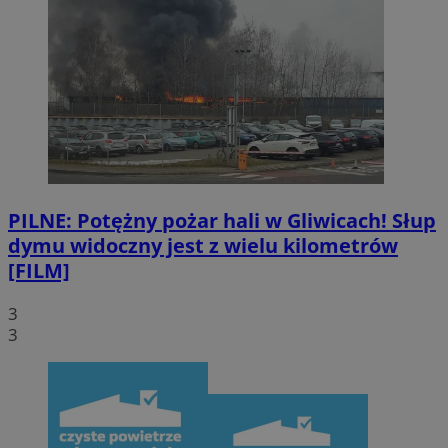
PILNE: Potężny pożar hali w Gliwicach! Słup
dymu widoczny jest z wielu kilometrów
[FILM]
3
3