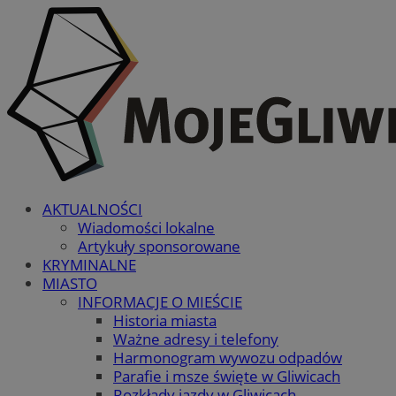
AKTUALNOŚCI
Wiadomości lokalne
Artykuły sponsorowane
KRYMINALNE
MIASTO
INFORMACJE O MIEŚCIE
Historia miasta
Ważne adresy i telefony
Harmonogram wywozu odpadów
Parafie i msze święte w Gliwicach
Rozkłady jazdy w Gliwicach