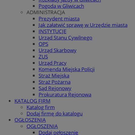
Pogoda w Gliwicach
ADMINISTRACJA
Prezydent miasta
Jak załatwić sprawę w Urzędzie miasta
INSTYTUCJE
Urząd Stanu Cywilnego
OPS
Urząd Skarbowy
ZUS
Urząd Pracy
Komenda Miejska Policji
Straż Miejska
Straż Pożarna
Sąd Rejonowy
Prokuratura Rejonowa
KATALOG FIRM
Katalog firm
Dodaj firmę do katalogu
OGŁOSZENIA
OGŁOSZENIA
Dodaj ogłoszenie