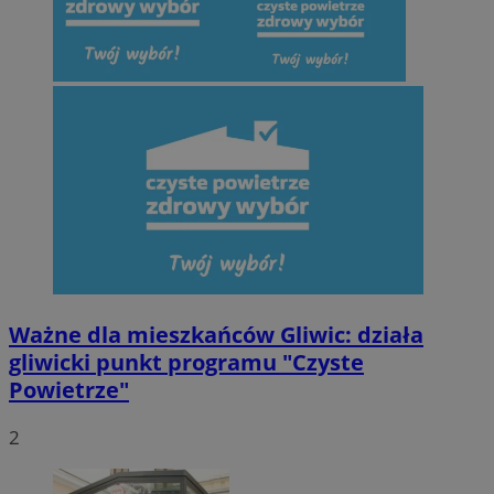
Ważne dla mieszkańców Gliwic: działa
gliwicki punkt programu "Czyste
Powietrze"
2