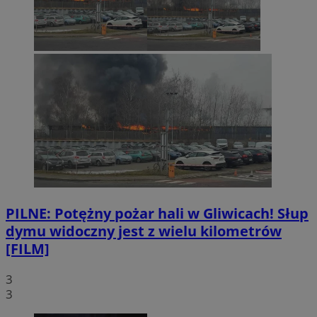
PILNE: Potężny pożar hali w Gliwicach! Słup
dymu widoczny jest z wielu kilometrów
[FILM]
3
3