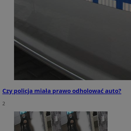
Czy policja miała prawo odholować auto?
2