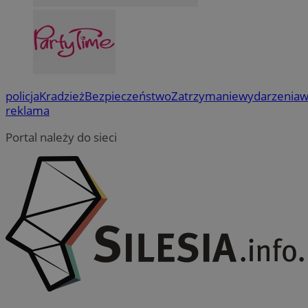
policja
Kradzież
Bezpieczeństwo
Zatrzymanie
wydarzenia
w
reklama
Portal należy do sieci