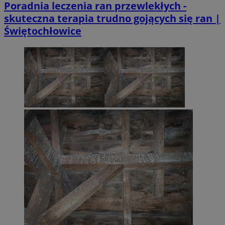
Poradnia leczenia ran przewlekłych -
skuteczna terapia trudno gojących się ran |
Świętochłowice