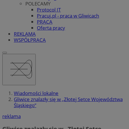
POLECAMY
Protocol IT
Pracuj.pl - praca w Gliwicach
PRACA
Oferta pracy
REKLAMA
WSPÓŁPRACA
Wiadomości lokalne
Gliwice znalazły się w „Złotej Setce Województwa
Śląskiego”
reklama
Gliwice znalazły się w „Złotej Setce