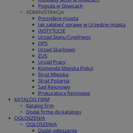
Pogoda w Gliwicach
ADMINISTRACJA
Prezydent miasta
Jak załatwić sprawę w Urzędzie miasta
INSTYTUCJE
Urząd Stanu Cywilnego
OPS
Urząd Skarbowy
ZUS
Urząd Pracy
Komenda Miejska Policji
Straż Miejska
Straż Pożarna
Sąd Rejonowy
Prokuratura Rejonowa
KATALOG FIRM
Katalog firm
Dodaj firmę do katalogu
OGŁOSZENIA
OGŁOSZENIA
Dodaj ogłoszenie