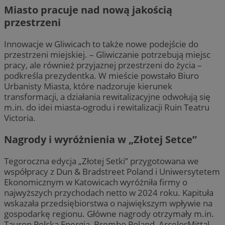
Miasto pracuje nad nową jakością
przestrzeni
Innowacje w Gliwicach to także nowe podejście do
przestrzeni miejskiej. – Gliwiczanie potrzebują miejsc
pracy, ale również przyjaznej przestrzeni do życia –
podkreśla prezydentka. W mieście powstało Biuro
Urbanisty Miasta, które nadzoruje kierunek
transformacji, a działania rewitalizacyjne odwołują się
m.in. do idei miasta-ogrodu i rewitalizacji Ruin Teatru
Victoria.
Nagrody i wyróżnienia w „Złotej Setce”
Tegoroczna edycja „Złotej Setki” przygotowana we
współpracy z Dun & Bradstreet Poland i Uniwersytetem
Ekonomicznym w Katowicach wyróżniła firmy o
najwyższych przychodach netto w 2024 roku. Kapituła
wskazała przedsiębiorstwa o największym wpływie na
gospodarkę regionu. Główne nagrody otrzymały m.in.
Tauron Polska Energia, Brembo Poland, ArcelorMittal