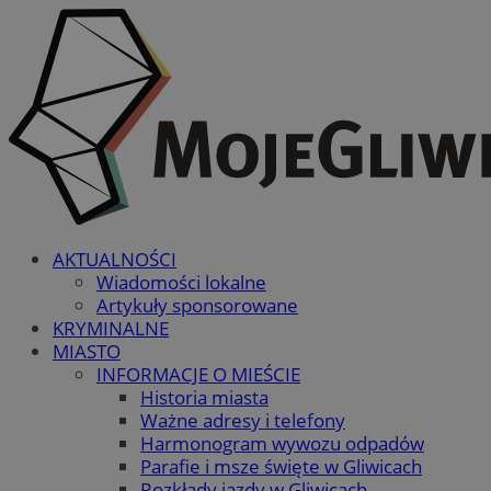
AKTUALNOŚCI
Wiadomości lokalne
Artykuły sponsorowane
KRYMINALNE
MIASTO
INFORMACJE O MIEŚCIE
Historia miasta
Ważne adresy i telefony
Harmonogram wywozu odpadów
Parafie i msze święte w Gliwicach
Rozkłady jazdy w Gliwicach