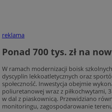
Nazwa
openstat_cgzhlulen
FCCDCF
openstat_gid
ANONCHK
ustat_68b4gen9bp
_clck
ustat_90lm6a20fh4
_fbp
reklama
openstat_mca4v3fy
_clsk
openstat_rq03hi8p
__gads
WMF-Uniq
Ponad 700 tys. zł na now
OAID
ttwid
MR
W ramach modernizacji boisk szkolnych
MR
dyscyplin lekkoatletycznych oraz sportó
__eoi
społeczność. Inwestycja obejmie wykon
MUID
poliuretanowej wraz z piłkochwytami, 3-
w dal z piaskownicą. Przewidziano równi
_ga
monitoringu, zagospodarowanie terenu p
SM