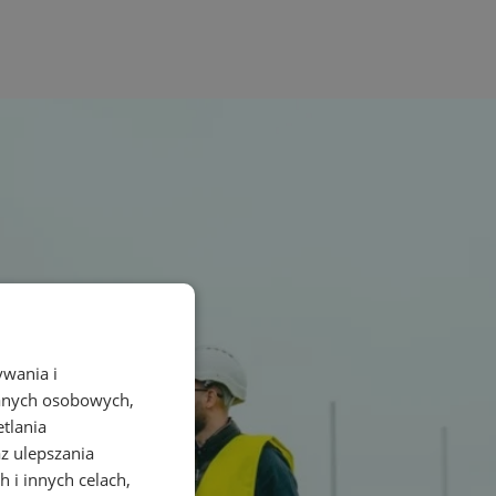
ywania i
danych osobowych,
etlania
az ulepszania
 i innych celach,