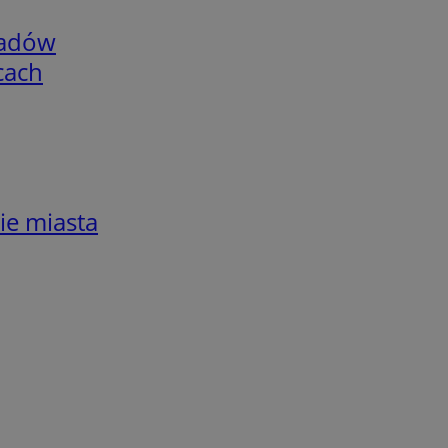
adów
cach
ie miasta