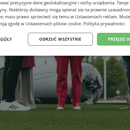
wać precyzyjne dane geolokalizacyjne i cechy urządzenia. Twoje
tryny. Niektórzy dostawcy mogą opierać się na prawnie uzasadnio
ie; masz prawo sprzeciwić się temu w
Ustawieniach reklam
. Może
woją zgodę w
Ustawieniach plików cookie
.
Polityka prywatności
EGÓŁY
ODRZUĆ WSZYSTKIE
PRZEJDŹ 
Wydajność
Targetowanie
Funkcjonalność
Ni
ezbędne
Wydajność
Targetowanie
Funkcjonalność
Niesklasyfikow
ie umożliwiają korzystanie z podstawowych funkcji strony internetowej, takich jak log
Bez niezbędnych plików cookie nie można prawidłowo korzystać ze strony internetowe
Provider
/
Okres
Opis
Domena
przechowywania