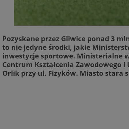
SessID
QeSessID
MvSessID
msToken
Pozyskane przez Gliwice ponad 3 mln
to nie jedyne środki, jakie Minister
inwestycje sportowe. Ministerialne 
VISITOR_PRIVACY_
Centrum Kształcenia Zawodowego i U
Orlik przy ul. Fizyków. Miasto stara 
CookieScriptConse
Nazwa
Nazwa