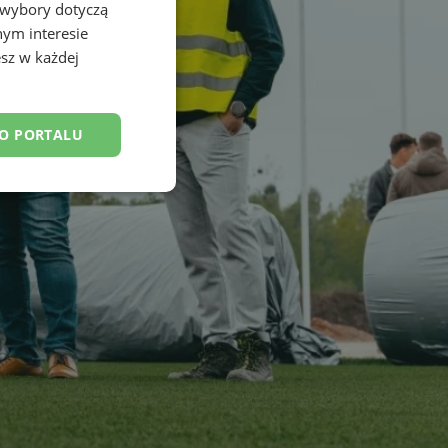
 wybory dotyczą
nym interesie
sz w każdej
DO PORTALU
esklasyfikowane
ane
owanie użytkownika i
j.