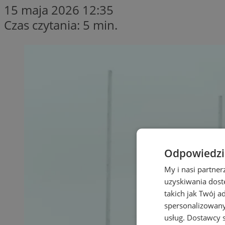
15 maja 2026 12:35
Czas czytania: 5 min.
Odpowiedzia
My i nasi partne
uzyskiwania dost
takich jak Twój a
spersonalizowanyc
usług.
Dostawcy s