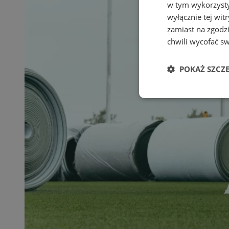
w tym wykorzysty
wyłącznie tej wi
zamiast na zgodz
chwili wycofać s
POKAŻ SZCZ
Niezbędne
Ni
Niezbędne pliki cook
zarządzanie kontem. 
Nazwa