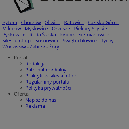
Bytom
-
Chorzów
-
Gliwice
-
Katowice
-
Łaziska Górne
-
Mikołów
-
Mysłowice
-
Orzesze
-
Piekary Śląskie
-
Pyskowice
-
Ruda Śląska
-
Rybnik
-
Siemianowice
-
Silesia.info.pl
-
Sosnowiec
-
Świętochłowice
-
Tychy
-
Wodzisław
-
Zabrze
-
Żory
Portal
Redakcja
Patronat medialny
Praktyki w silesia.info.pl
Regulaminy portalu
Polityka prywatności
Oferta
Napisz do nas
Reklama