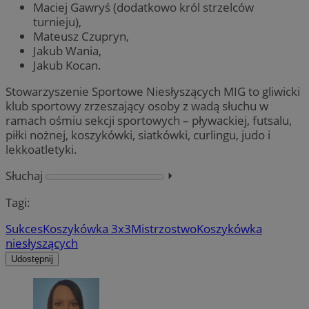
Maciej Gawryś (dodatkowo król strzelców
turnieju),
Mateusz Czupryn,
Jakub Wania,
Jakub Kocan.
Stowarzyszenie Sportowe Niesłyszących MIG to gliwicki
klub sportowy zrzeszający osoby z wadą słuchu w
ramach ośmiu sekcji sportowych – pływackiej, futsalu,
piłki nożnej, koszykówki, siatkówki, curlingu, judo i
lekkoatletyki.
Słuchaj
⏵︎
Tagi:
Sukces
Koszykówka 3x3
Mistrzostwo
Koszykówka
niesłyszących
Udostępnij