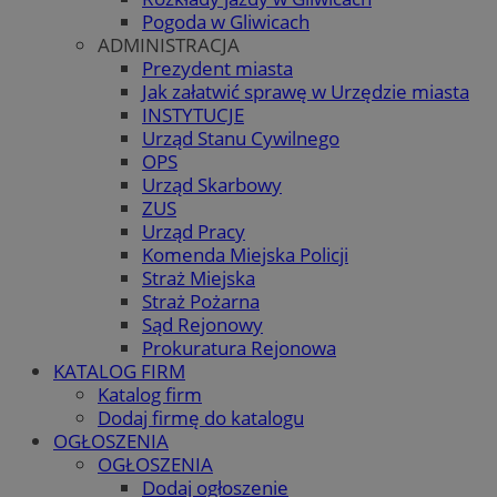
Pogoda w Gliwicach
ADMINISTRACJA
Prezydent miasta
Jak załatwić sprawę w Urzędzie miasta
INSTYTUCJE
Urząd Stanu Cywilnego
OPS
Urząd Skarbowy
ZUS
Urząd Pracy
Komenda Miejska Policji
Straż Miejska
Straż Pożarna
Sąd Rejonowy
Prokuratura Rejonowa
KATALOG FIRM
Katalog firm
Dodaj firmę do katalogu
OGŁOSZENIA
OGŁOSZENIA
Dodaj ogłoszenie