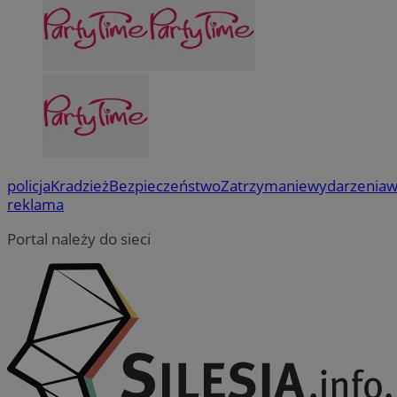
policja
Kradzież
Bezpieczeństwo
Zatrzymanie
wydarzenia
w
reklama
Portal należy do sieci