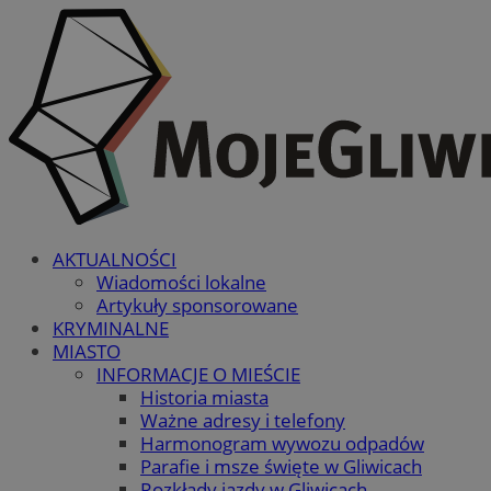
AKTUALNOŚCI
Wiadomości lokalne
Artykuły sponsorowane
KRYMINALNE
MIASTO
INFORMACJE O MIEŚCIE
Historia miasta
Ważne adresy i telefony
Harmonogram wywozu odpadów
Parafie i msze święte w Gliwicach
Rozkłady jazdy w Gliwicach