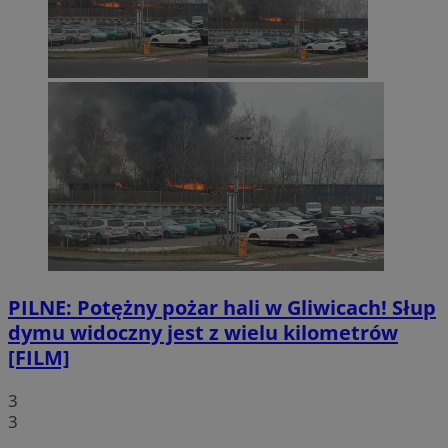
PILNE: Potężny pożar hali w Gliwicach! Słup
dymu widoczny jest z wielu kilometrów
[FILM]
3
3