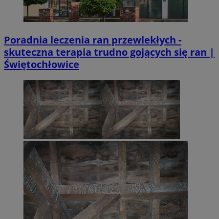
Poradnia leczenia ran przewlekłych -
skuteczna terapia trudno gojących się ran |
Świętochłowice