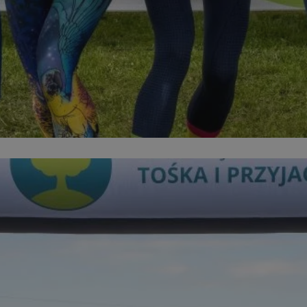
mojegliwice.pl
1 rok
Ten plik cookie przechowuje identyfi
mojegliwice.pl
1 rok
Ten plik cookie przechowuje identyfi
mojegliwice.pl
1 rok
Ten plik cookie przechowuje identyfi
.tiktok.com
1 tydzień 3 dni
Ten plik cookie jest używany do cel
i bezpieczeństwa, zapewniając, że 
pozostają zalogowani, a ich dane są
poruszać się przez witrynę interneto
jej usług.
METADATA
5 miesięcy 4
Ten plik cookie przechowuje inform
YouTube
tygodnie
użytkownika oraz jego preferencjac
.youtube.com
prywatności podczas korzystania z w
wybory dotyczące polityki prywatno
zgody, zapewniając ich przestrzegan
wizytach. Dzięki temu użytkownik 
konfigurować swoich preferencji, c
zgodność z regulacjami ochrony dan
Google Privacy Policy
nt
4 tygodnie 2 dni
Ten plik cookie jest używany przez 
CookieScript
Script.com do zapamiętywania prefe
mojegliwice.pl
zgody użytkownika na pliki cookie. J
aby baner cookie Cookie-Script.com
Okres
Provider
/
Domena
Opis
Provider
/
Okres
przechowywania
Opis