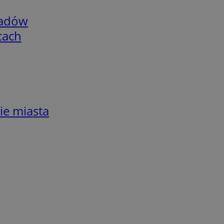
adów
cach
ie miasta