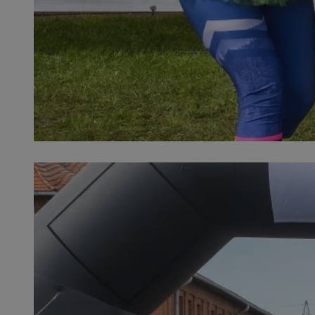
SessID
QeSessID
MvSessID
msToken
VISITOR_PRIVACY_
CookieScriptConse
Nazwa
Nazwa