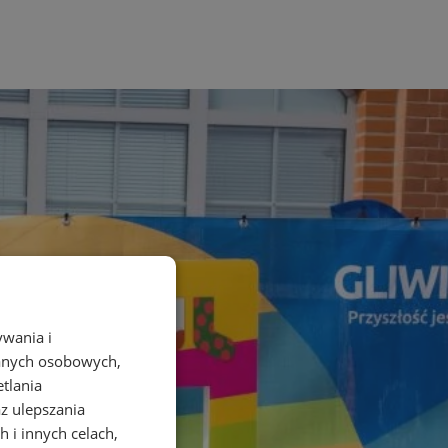
ywania i
danych osobowych,
etlania
az ulepszania
 i innych celach,