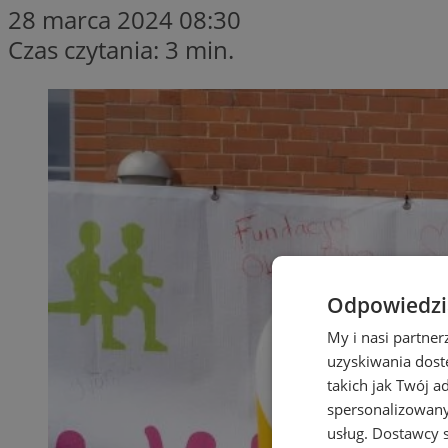
28 marca 2024 08:30
Czas czytania: 3 min.
Odpowiedzia
My i nasi partne
uzyskiwania dost
takich jak Twój a
spersonalizowanyc
usług.
Dostawcy s