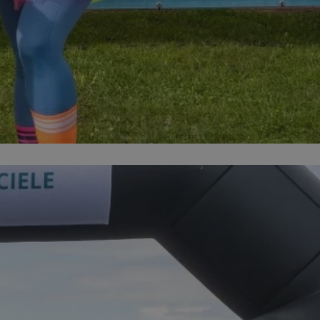
kator sesji.
kator sesji.
kator sesji.
ów uwierzytelniania
użytkownicy
 zabezpieczone, jak
wą lub interakcji z
acje o zgodzie
h dotyczących
itryny. Rejestruje
ści i ustawień
ie w kolejnych
nie musi ponownie
o zwiększa wygodę i
ych.
usługę Cookie-
rencji dotyczących
est to konieczne,
 działał poprawnie.