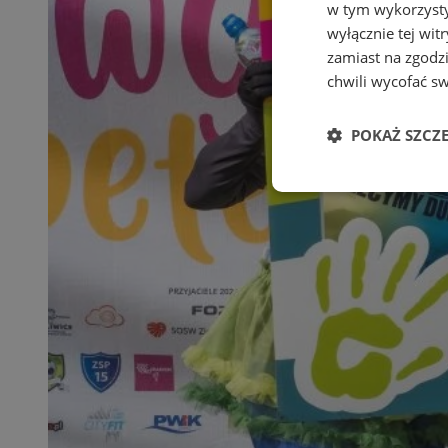
w tym wykorzysty
wyłącznie tej wi
zamiast na zgodz
chwili wycofać s
POKAŻ SZCZ
Niezbędne
Ni
Niezbędne pliki cook
zarządzanie kontem. 
Nazwa