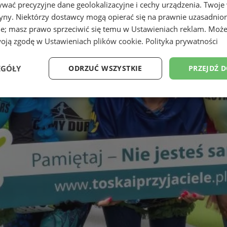
wać precyzyjne dane geolokalizacyjne i cechy urządzenia. Twoje
tryny. Niektórzy dostawcy mogą opierać się na prawnie uzasadnio
ie; masz prawo sprzeciwić się temu w
Ustawieniach reklam
. Może
woją zgodę w
Ustawieniach plików cookie
.
Polityka prywatności
EGÓŁY
ODRZUĆ WSZYSTKIE
PRZEJDŹ 
Wydajność
Targetowanie
Funkcjonalność
Ni
ezbędne
Wydajność
Targetowanie
Funkcjonalność
Niesklasyfikow
ie umożliwiają korzystanie z podstawowych funkcji strony internetowej, takich jak log
Bez niezbędnych plików cookie nie można prawidłowo korzystać ze strony internetowe
Provider
/
Okres
Opis
Domena
przechowywania