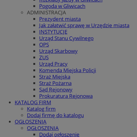
Pogoda w Gliwicach
ADMINISTRACJA
Prezydent miasta
Jak załatwić sprawę w Urzędzie miasta
INSTYTUCJE
Urząd Stanu Cywilnego
OPS
Urząd Skarbowy
ZUS
Urząd Pracy
Komenda Miejska Policji
Straż Miejska
Straż Pożarna
Sąd Rejonowy
Prokuratura Rejonowa
KATALOG FIRM
Katalog firm
Dodaj firmę do katalogu
OGŁOSZENIA
OGŁOSZENIA
Dodaj ogłoszenie