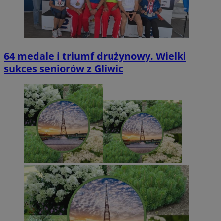
64 medale i triumf drużynowy. Wielki
sukces seniorów z Gliwic