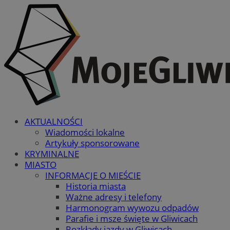
AKTUALNOŚCI
Wiadomości lokalne
Artykuły sponsorowane
KRYMINALNE
MIASTO
INFORMACJE O MIEŚCIE
Historia miasta
Ważne adresy i telefony
Harmonogram wywozu odpadów
Parafie i msze święte w Gliwicach
Rozkłady jazdy w Gliwicach