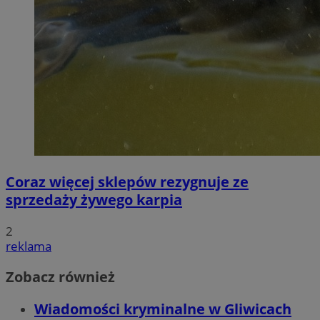
Coraz więcej sklepów rezygnuje ze
sprzedaży żywego karpia
2
reklama
Zobacz również
Wiadomości kryminalne w Gliwicach