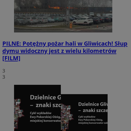
PILNE: Potężny pożar hali w Gliwicach! Słup
dymu widoczny jest z wielu kilometrów
[FILM]
3
3