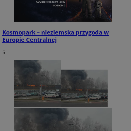
Kosmopark – nieziemska przygoda w
Europie Centralnej
5