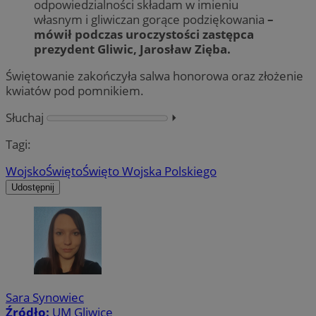
odpowiedzialności składam w imieniu
własnym i gliwiczan gorące podziękowania
–
mówił podczas uroczystości zastępca
prezydent Gliwic, Jarosław Zięba.
Świętowanie zakończyła salwa honorowa oraz złożenie
kwiatów pod pomnikiem.
Słuchaj
⏵︎
Tagi:
Wojsko
Święto
Święto Wojska Polskiego
Udostępnij
Sara Synowiec
Źródło:
UM Gliwice