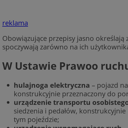
Nazwa
openstat_cgzhlulen
FCCDCF
openstat_gid
ANONCHK
reklama
ustat_68b4gen9bp
_clck
ustat_90lm6a20fh4
_fbp
Obowiązujące przepisy jasno określają 
openstat_mca4v3fy
_clsk
spoczywają zarówno na ich użytkownika
openstat_rq03hi8p
__gads
WMF-Uniq
W Ustawie Prawoo ruchu
OAID
ttwid
MR
hulajnoga elektryczna
– pojazd na
MR
__eoi
konstrukcyjnie przeznaczony do poru
urządzenie transportu osobisteg
MUID
siedzenia i pedałów, konstrukcyjnie
_ga
tym pojeździe;
SM
urządzenie wspomagające ruch
–