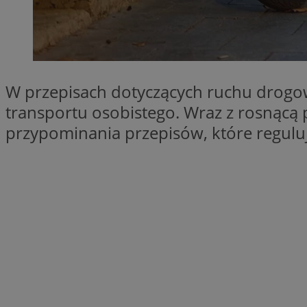
SessID
QeSessID
MvSessID
msToken
W przepisach dotyczących ruchu drogow
transportu osobistego. Wraz z rosnącą
przypominania przepisów, które reguluj
VISITOR_PRIVACY_
CookieScriptConse
Nazwa
Nazwa