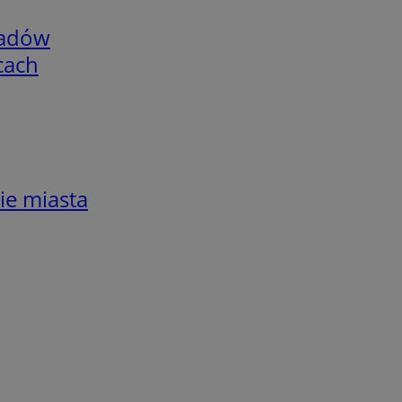
adów
cach
ie miasta