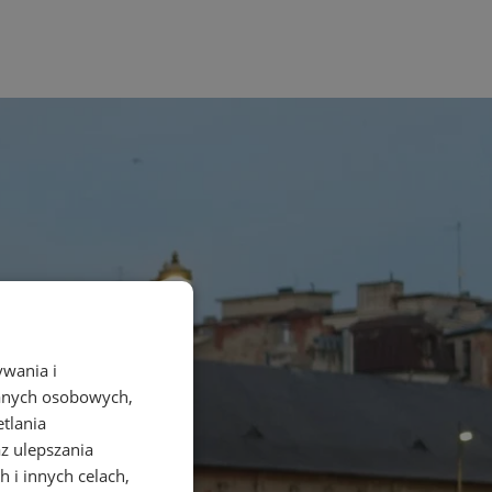
ywania i
danych osobowych,
etlania
az ulepszania
 i innych celach,