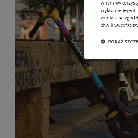
w tym wykorzysty
wyłącznie tej wi
zamiast na zgodz
chwili wycofać s
POKAŻ SZCZ
Niezbędne
Ni
Niezbędne pliki cook
zarządzanie kontem. 
Nazwa