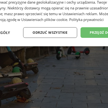
wać precyzyjne dane geolokalizacyjne i cechy urządzenia. Twoje
tryny. Niektórzy dostawcy mogą opierać się na prawnie uzasadnio
ie; masz prawo sprzeciwić się temu w
Ustawieniach reklam
. Może
woją zgodę w
Ustawieniach plików cookie
.
Polityka prywatności
EGÓŁY
ODRZUĆ WSZYSTKIE
PRZEJDŹ 
Wydajność
Targetowanie
Funkcjonalność
Ni
ezbędne
Wydajność
Targetowanie
Funkcjonalność
Niesklasyfikow
ie umożliwiają korzystanie z podstawowych funkcji strony internetowej, takich jak log
Bez niezbędnych plików cookie nie można prawidłowo korzystać ze strony internetowe
Provider
/
Okres
Opis
Domena
przechowywania