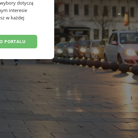
 wybory dotyczą
nym interesie
sz w każdej
DO PORTALU
esklasyfikowane
ane
owanie użytkownika i
j.