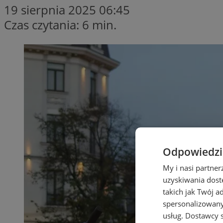
19 sierpnia 2025 06:45
Czas czytania: 6 min.
Odpowiedzia
My i nasi partne
uzyskiwania dost
takich jak Twój a
spersonalizowanyc
usług.
Dostawcy s