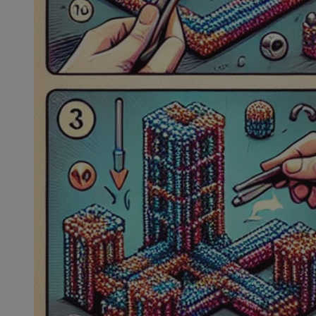
SessID
QeSessID
MvSessID
msToken
VISITOR_PRIVACY_
CookieScriptConse
Nazwa
Nazwa