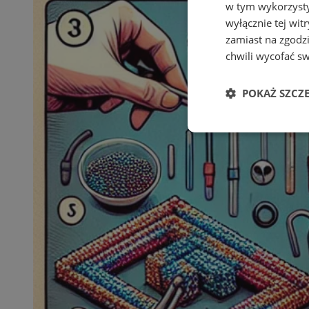
w tym wykorzysty
wyłącznie tej wi
zamiast na zgodz
chwili wycofać s
POKAŻ SZCZ
Niezbędne
Ni
Niezbędne pliki cook
zarządzanie kontem. 
Nazwa