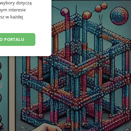
 wybory dotyczą
nym interesie
sz w każdej
DO PORTALU
esklasyfikowane
ane
owanie użytkownika i
j.