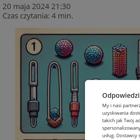
20 maja 2024 21:30
Czas czytania: 4 min.
Odpowiedzia
My i nasi partne
uzyskiwania dost
takich jak Twój a
spersonalizowanyc
usług.
Dostawcy s