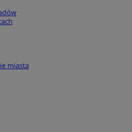
adów
cach
ie miasta