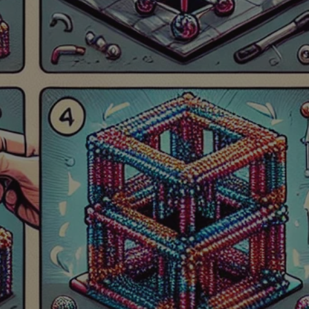
mojegliwice.pl
1 rok
Ten plik cookie przechowuje identyfi
mojegliwice.pl
1 rok
Ten plik cookie przechowuje identyfi
mojegliwice.pl
1 rok
Ten plik cookie przechowuje identyfi
.tiktok.com
1 tydzień 3 dni
Ten plik cookie jest używany do cel
i bezpieczeństwa, zapewniając, że 
pozostają zalogowani, a ich dane są
poruszać się przez witrynę interneto
jej usług.
METADATA
5 miesięcy 4
Ten plik cookie przechowuje inform
YouTube
tygodnie
użytkownika oraz jego preferencjac
.youtube.com
prywatności podczas korzystania z w
wybory dotyczące polityki prywatno
zgody, zapewniając ich przestrzegan
wizytach. Dzięki temu użytkownik 
konfigurować swoich preferencji, c
zgodność z regulacjami ochrony dan
Google Privacy Policy
nt
4 tygodnie 2 dni
Ten plik cookie jest używany przez 
CookieScript
Script.com do zapamiętywania prefe
mojegliwice.pl
zgody użytkownika na pliki cookie. J
aby baner cookie Cookie-Script.com
Okres
Provider
/
Domena
Opis
Provider
/
Okres
przechowywania
Opis