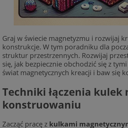
Nazwa
openstat_cgzhlulen
FCCDCF
openstat_gid
ANONCHK
ustat_68b4gen9bp
_clck
ustat_90lm6a20fh4
_fbp
Graj w świecie magnetyzmu i rozwijaj 
openstat_mca4v3fy
_clsk
konstrukcje. W tym poradniku dla pocz
openstat_rq03hi8p
__gads
struktur przestrzennych. Rozwijaj prze
WMF-Uniq
się, jak bezpiecznie obchodzić się z ty
OAID
ttwid
MR
świat magnetycznych kreacji i baw się 
MR
Techniki łączenia kulek
__eoi
konstruowaniu
MUID
_ga
Zacząć pracę z
kulkami magnetyczny
SM