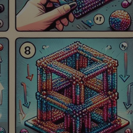
kator sesji.
kator sesji.
kator sesji.
ów uwierzytelniania
użytkownicy
 zabezpieczone, jak
wą lub interakcji z
acje o zgodzie
h dotyczących
itryny. Rejestruje
ści i ustawień
ie w kolejnych
nie musi ponownie
o zwiększa wygodę i
ych.
usługę Cookie-
rencji dotyczących
est to konieczne,
 działał poprawnie.