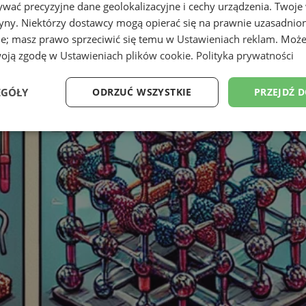
wać precyzyjne dane geolokalizacyjne i cechy urządzenia. Twoje
tryny. Niektórzy dostawcy mogą opierać się na prawnie uzasadnio
ie; masz prawo sprzeciwić się temu w
Ustawieniach reklam
. Może
woją zgodę w
Ustawieniach plików cookie
.
Polityka prywatności
EGÓŁY
ODRZUĆ WSZYSTKIE
PRZEJDŹ 
Wydajność
Targetowanie
Funkcjonalność
Ni
ezbędne
Wydajność
Targetowanie
Funkcjonalność
Niesklasyfikow
ie umożliwiają korzystanie z podstawowych funkcji strony internetowej, takich jak log
Bez niezbędnych plików cookie nie można prawidłowo korzystać ze strony internetowe
Provider
/
Okres
Opis
Domena
przechowywania