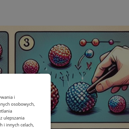
ywania i
danych osobowych,
etlania
az ulepszania
 i innych celach,