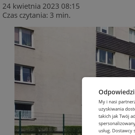
24 kwietnia 2023 08:15
Czas czytania: 3 min.
Odpowiedzia
My i nasi partne
uzyskiwania dost
takich jak Twój a
spersonalizowanyc
usług.
Dostawcy s