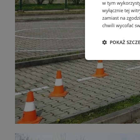
w tym wykorzysty
wyłącznie tej wi
zamiast na zgodz
chwili wycofać s
POKAŻ SZCZ
Niezbędne
Ni
Niezbędne pliki cook
zarządzanie kontem. 
Nazwa