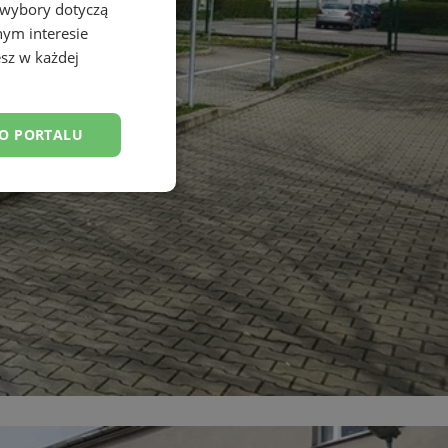
 wybory dotyczą
nym interesie
sz w każdej
DO PORTALU
esklasyfikowane
ane
owanie użytkownika i
j.