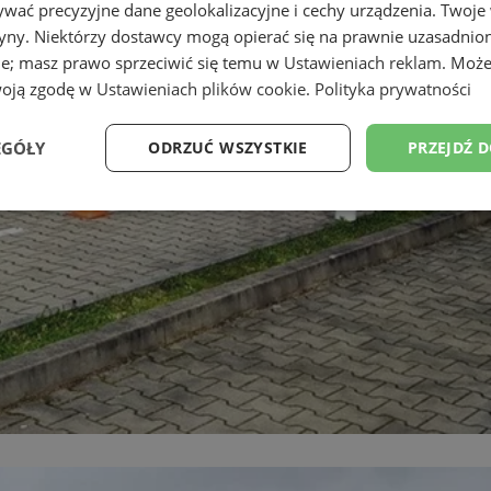
wać precyzyjne dane geolokalizacyjne i cechy urządzenia. Twoje
tryny. Niektórzy dostawcy mogą opierać się na prawnie uzasadnio
ie; masz prawo sprzeciwić się temu w
Ustawieniach reklam
. Może
woją zgodę w
Ustawieniach plików cookie
.
Polityka prywatności
EGÓŁY
ODRZUĆ WSZYSTKIE
PRZEJDŹ 
Wydajność
Targetowanie
Funkcjonalność
Ni
ezbędne
Wydajność
Targetowanie
Funkcjonalność
Niesklasyfikow
ie umożliwiają korzystanie z podstawowych funkcji strony internetowej, takich jak log
Bez niezbędnych plików cookie nie można prawidłowo korzystać ze strony internetowe
Provider
/
Okres
Opis
Domena
przechowywania