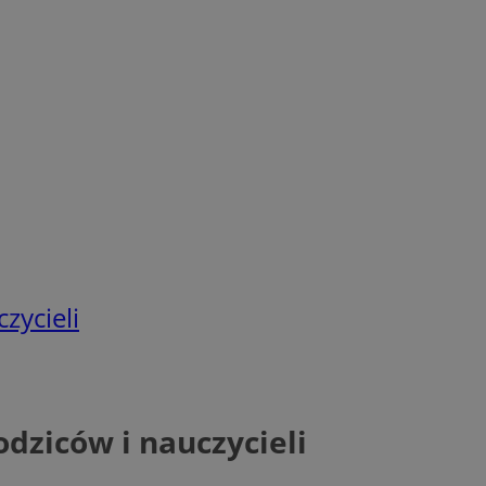
zycieli
odziców i nauczycieli