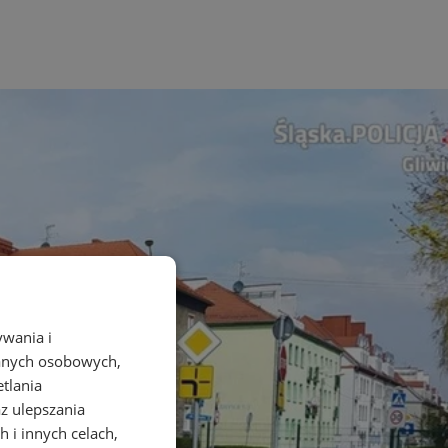
ywania i
danych osobowych,
etlania
az ulepszania
 i innych celach,