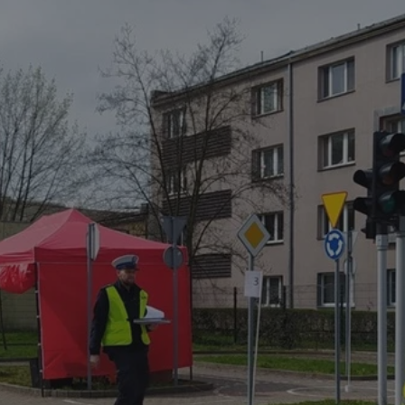
mojegliwice.pl
1 rok
Ten plik cookie przechowuje identyfi
mojegliwice.pl
1 rok
Ten plik cookie przechowuje identyfi
mojegliwice.pl
1 rok
Ten plik cookie przechowuje identyfi
.tiktok.com
1 tydzień 3 dni
Ten plik cookie jest używany do cel
i bezpieczeństwa, zapewniając, że 
pozostają zalogowani, a ich dane są
poruszać się przez witrynę interneto
jej usług.
METADATA
5 miesięcy 4
Ten plik cookie przechowuje inform
YouTube
tygodnie
użytkownika oraz jego preferencjac
.youtube.com
prywatności podczas korzystania z w
wybory dotyczące polityki prywatno
zgody, zapewniając ich przestrzegan
wizytach. Dzięki temu użytkownik 
konfigurować swoich preferencji, c
zgodność z regulacjami ochrony dan
Google Privacy Policy
nt
4 tygodnie 2 dni
Ten plik cookie jest używany przez 
CookieScript
Script.com do zapamiętywania prefe
mojegliwice.pl
zgody użytkownika na pliki cookie. J
aby baner cookie Cookie-Script.com
Okres
Provider
/
Domena
Opis
Provider
/
Okres
przechowywania
Opis