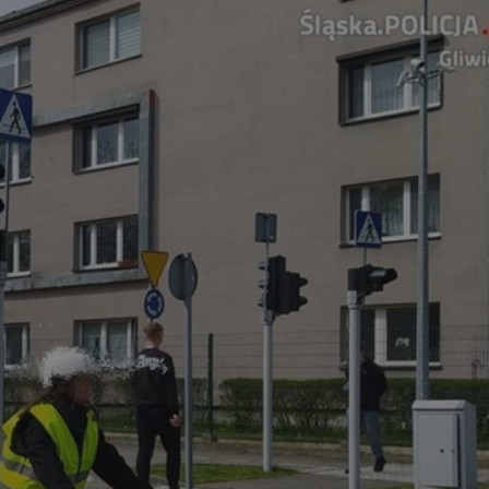
kator sesji.
kator sesji.
kator sesji.
ów uwierzytelniania
użytkownicy
 zabezpieczone, jak
wą lub interakcji z
acje o zgodzie
h dotyczących
itryny. Rejestruje
ści i ustawień
ie w kolejnych
nie musi ponownie
o zwiększa wygodę i
ych.
usługę Cookie-
rencji dotyczących
est to konieczne,
 działał poprawnie.