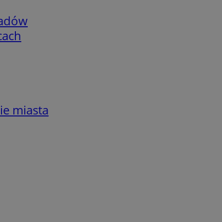
adów
cach
ie miasta