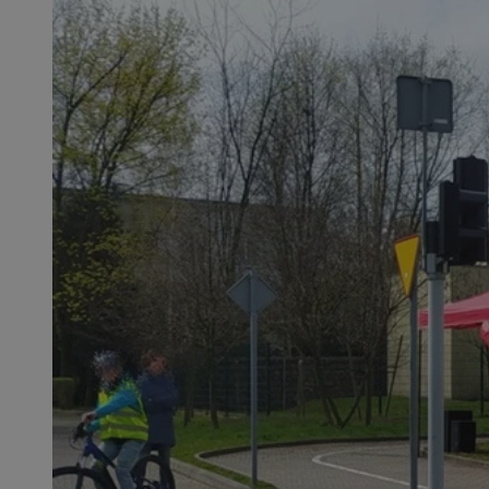
SessID
QeSessID
MvSessID
msToken
VISITOR_PRIVACY_
CookieScriptConse
Nazwa
Nazwa