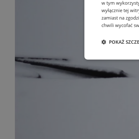
w tym wykorzysty
wyłącznie tej wi
zamiast na zgodz
chwili wycofać s
POKAŻ SZCZ
Niezbędne
Ni
Niezbędne pliki cook
zarządzanie kontem. 
Nazwa