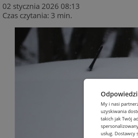
02 stycznia 2026 08:13
Czas czytania: 3 min.
Odpowiedzia
My i nasi partne
uzyskiwania dost
takich jak Twój a
spersonalizowanyc
usług.
Dostawcy s