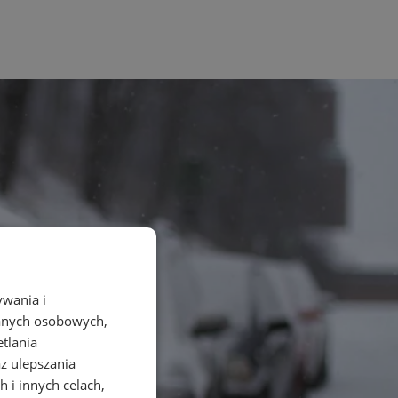
ywania i
danych osobowych,
etlania
az ulepszania
 i innych celach,