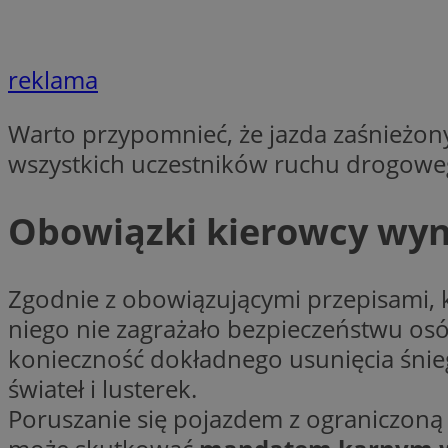
Nazwa
openstat_cgzhlulen
FCCDCF
openstat_gid
ANONCHK
reklama
ustat_68b4gen9bp
_clck
ustat_90lm6a20fh4
_fbp
Warto przypomnieć, że jazda zaśnieżon
openstat_mca4v3fy
_clsk
wszystkich uczestników ruchu drogowe
openstat_rq03hi8p
__gads
WMF-Uniq
Obowiązki kierowcy wyn
OAID
ttwid
MR
Zgodnie z obowiązującymi przepisami, 
MR
__eoi
niego nie zagrażało bezpieczeństwu osó
konieczność dokładnego usunięcia śniegu 
MUID
świateł i lusterek.
_ga
Poruszanie się pojazdem z ograniczoną 
SM