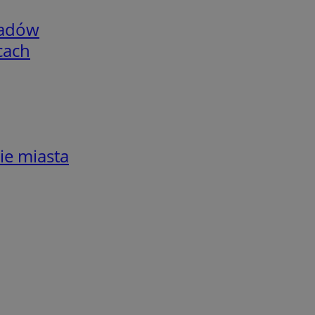
adów
cach
ie miasta