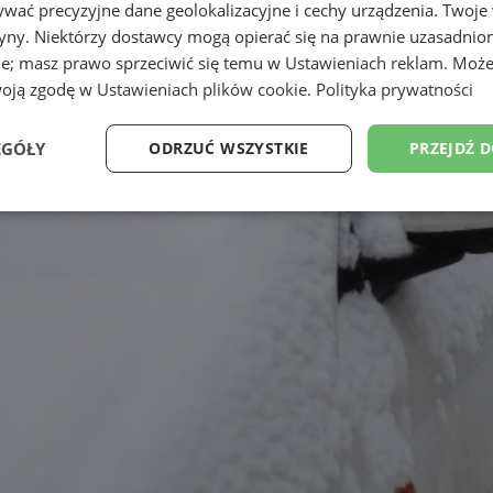
wać precyzyjne dane geolokalizacyjne i cechy urządzenia. Twoje
tryny. Niektórzy dostawcy mogą opierać się na prawnie uzasadnio
ie; masz prawo sprzeciwić się temu w
Ustawieniach reklam
. Może
woją zgodę w
Ustawieniach plików cookie
.
Polityka prywatności
EGÓŁY
ODRZUĆ WSZYSTKIE
PRZEJDŹ 
Wydajność
Targetowanie
Funkcjonalność
Ni
ezbędne
Wydajność
Targetowanie
Funkcjonalność
Niesklasyfikow
ie umożliwiają korzystanie z podstawowych funkcji strony internetowej, takich jak log
Bez niezbędnych plików cookie nie można prawidłowo korzystać ze strony internetowe
Provider
/
Okres
Opis
Domena
przechowywania