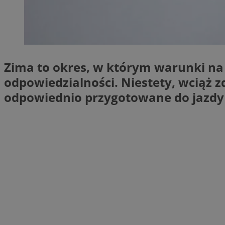
SessID
QeSessID
MvSessID
msToken
Zima to okres, w którym warunki na
odpowiedzialności. Niestety, wciąż z
odpowiednio przygotowane do jazdy 
VISITOR_PRIVACY_
CookieScriptConse
Nazwa
Nazwa