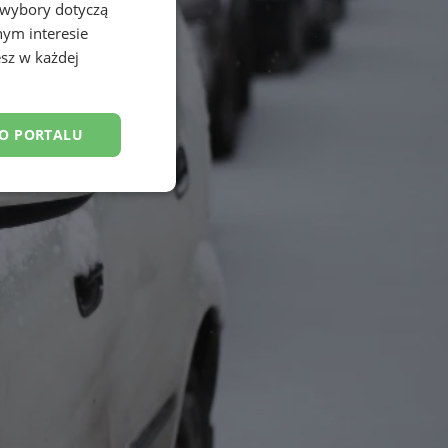
 wybory dotyczą
nym interesie
sz w każdej
DO PORTALU
esklasyfikowane
ane
owanie użytkownika i
j.