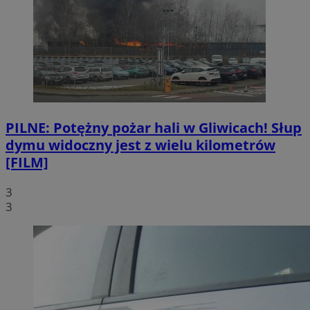
PILNE: Potężny pożar hali w Gliwicach! Słup
dymu widoczny jest z wielu kilometrów
[FILM]
3
3