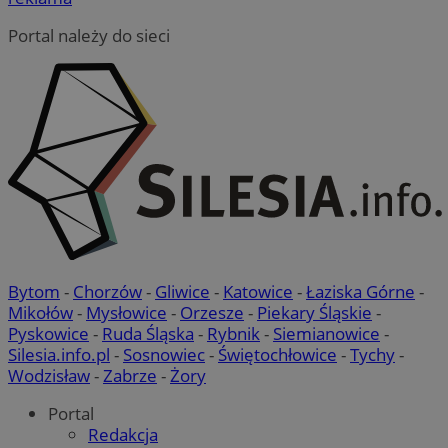
Portal należy do sieci
Bytom
-
Chorzów
-
Gliwice
-
Katowice
-
Łaziska Górne
-
Mikołów
-
Mysłowice
-
Orzesze
-
Piekary Śląskie
-
Pyskowice
-
Ruda Śląska
-
Rybnik
-
Siemianowice
-
Silesia.info.pl
-
Sosnowiec
-
Świętochłowice
-
Tychy
-
Wodzisław
-
Zabrze
-
Żory
Portal
Redakcja