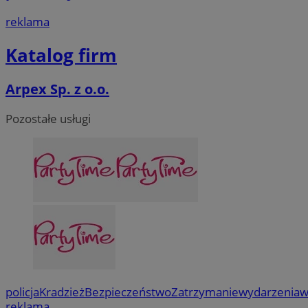
reklama
Katalog firm
Arpex Sp. z o.o.
Pozostałe usługi
policja
Kradzież
Bezpieczeństwo
Zatrzymanie
wydarzenia
w
reklama