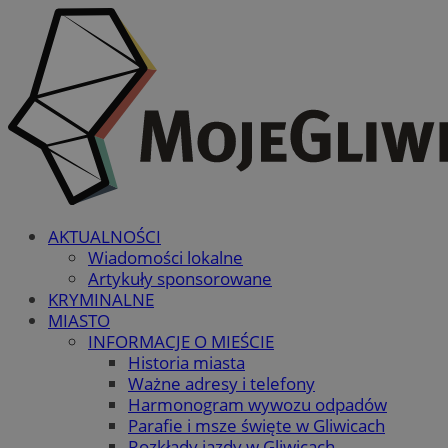
AKTUALNOŚCI
Wiadomości lokalne
Artykuły sponsorowane
KRYMINALNE
MIASTO
INFORMACJE O MIEŚCIE
Historia miasta
Ważne adresy i telefony
Harmonogram wywozu odpadów
Parafie i msze święte w Gliwicach
Rozkłady jazdy w Gliwicach