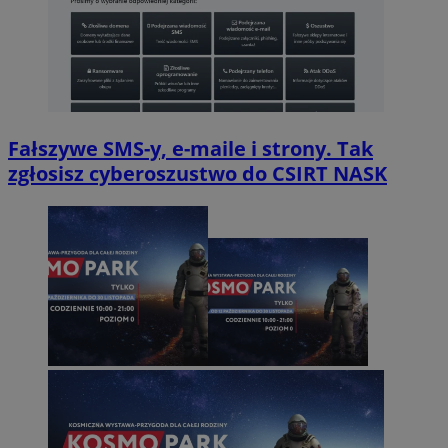
Fałszywe SMS-y, e-maile i strony. Tak
zgłosisz cyberoszustwo do CSIRT NASK