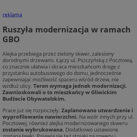
reklama
Ruszyła modernizacja w ramach
GBO
Alejka przebiega przez zielony skwer, zalesiony
dorodnymi drzewami. Łączy ul. Pszczyńską z Pocztową,
co znacznie ułatwia i skraca mieszkańcom drogę z
przystanku autobusowego do domu, jednocześnie
zapewniając możliwość spaceru wśród drzew, nie
wzdłuż ulicy.
Teren wymaga jednak modernizacji.
Zawnioskowali o to mieszkańcy w Gliwickim
Budżecie Obywatelskim.
Prace już się rozpoczęły.
Zaplanowano utwardzenie i
wyprofilowanie nawierzchni.
Na wzór innych przy ul.
Pocztowej, również alejka modernizowanego skweru
zostanie wybrukowana
. Dodatkowo ustawione
zostaną ławki. Pojawią się też stojaki na rowery i