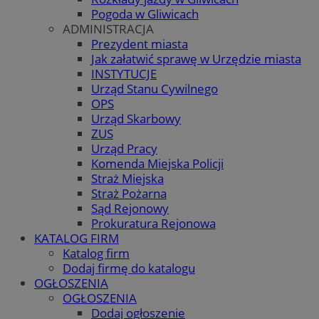
Pogoda w Gliwicach
ADMINISTRACJA
Prezydent miasta
Jak załatwić sprawę w Urzędzie miasta
INSTYTUCJE
Urząd Stanu Cywilnego
OPS
Urząd Skarbowy
ZUS
Urząd Pracy
Komenda Miejska Policji
Straż Miejska
Straż Pożarna
Sąd Rejonowy
Prokuratura Rejonowa
KATALOG FIRM
Katalog firm
Dodaj firmę do katalogu
OGŁOSZENIA
OGŁOSZENIA
Dodaj ogłoszenie