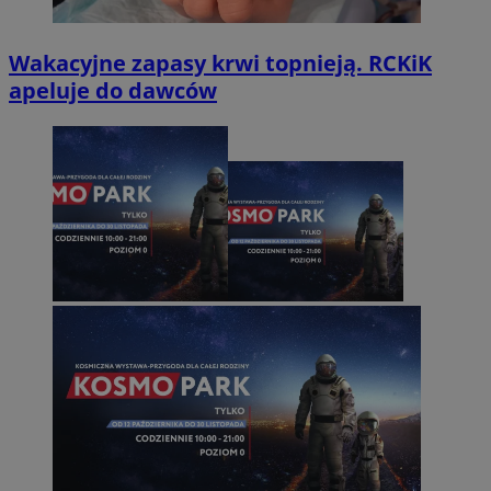
Wakacyjne zapasy krwi topnieją. RCKiK
apeluje do dawców