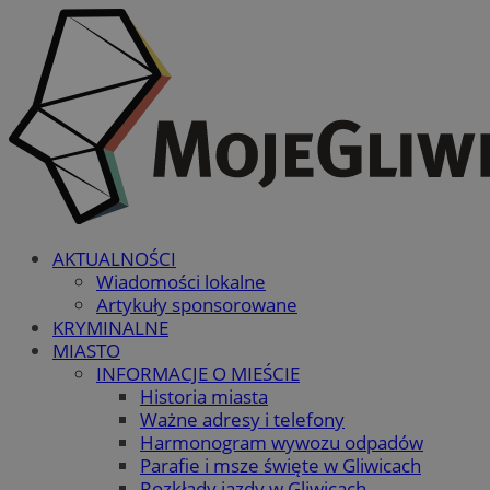
AKTUALNOŚCI
Wiadomości lokalne
Artykuły sponsorowane
KRYMINALNE
MIASTO
INFORMACJE O MIEŚCIE
Historia miasta
Ważne adresy i telefony
Harmonogram wywozu odpadów
Parafie i msze święte w Gliwicach
Rozkłady jazdy w Gliwicach