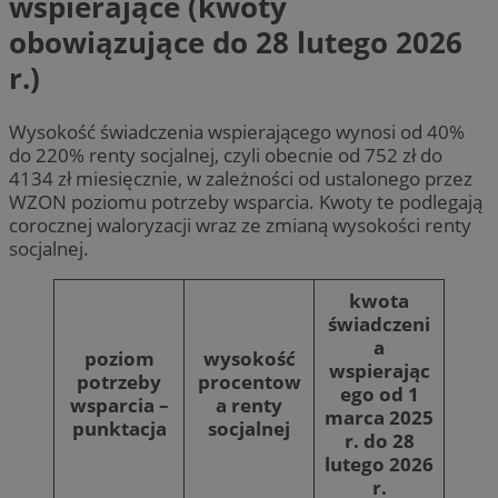
wspierające (kwoty
obowiązujące do 28 lutego 2026
r.)
Wysokość świadczenia wspierającego wynosi od 40%
do 220% renty socjalnej, czyli obecnie od 752 zł do
4134 zł miesięcznie, w zależności od ustalonego przez
WZON poziomu potrzeby wsparcia. Kwoty te podlegają
corocznej waloryzacji wraz ze zmianą wysokości renty
socjalnej.
kwota
świadczeni
a
poziom
wysokość
wspierając
potrzeby
procentow
ego od 1
wsparcia –
a renty
marca 2025
punktacja
socjalnej
r. do 28
lutego 2026
r.