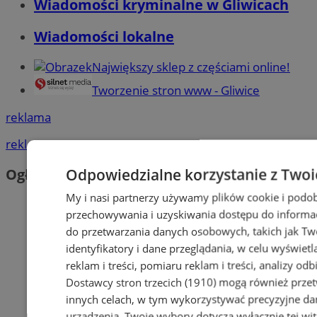
Wiadomości kryminalne w Gliwicach
Wiadomości lokalne
Największy sklep z częściami online!
Tworzenie stron www - Gliwice
reklama
reklama
Odpowiedzialne korzystanie z Twoi
Ogłoszenia
My i nasi partnerzy używamy plików cookie i podob
przechowywania i uzyskiwania dostępu do informac
do przetwarzania danych osobowych, takich jak Twó
identyfikatory i dane przeglądania, w celu wyświet
reklam i treści, pomiaru reklam i treści, analizy od
Dostawcy stron trzecich (1910)
mogą również przetw
innych celach, w tym wykorzystywać precyzyjne dan
urządzenia. Twoje wybory dotyczą wyłącznie tej wi