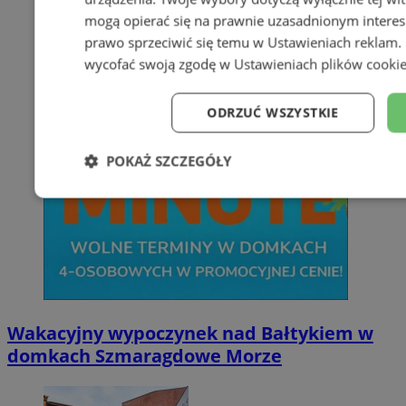
mogą opierać się na prawnie uzasadnionym interes
prawo sprzeciwić się temu w
Ustawieniach reklam
.
wycofać swoją zgodę w
Ustawieniach plików cooki
ODRZUĆ WSZYSTKIE
POKAŻ SZCZEGÓŁY
Niezbędne
Wydajność
Targe
Niesklasyfikowane
Wakacyjny wypoczynek nad Bałtykiem w
domkach Szmaragdowe Morze
Niezbędne
Wydajność
Targetowanie
Funkcj