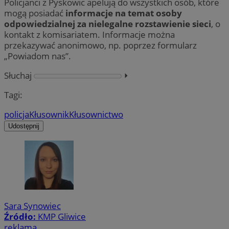
Policjanci z Pyskowic apelują do wszystkich osób, które
mogą posiadać
informacje na temat osoby
odpowiedzialnej za nielegalne rozstawienie sieci
, o
kontakt z komisariatem. Informacje można
przekazywać anonimowo, np. poprzez formularz
„Powiadom nas”.
Słuchaj
⏵︎
Tagi:
policja
Kłusownik
Kłusownictwo
Udostępnij
Sara Synowiec
Źródło:
KMP Gliwice
reklama