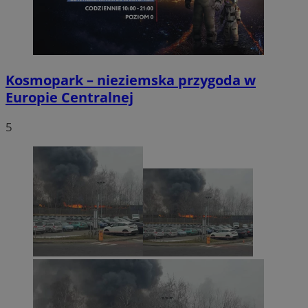
Kosmopark – nieziemska przygoda w
Europie Centralnej
5