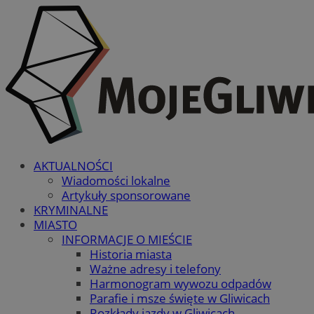
AKTUALNOŚCI
Wiadomości lokalne
Artykuły sponsorowane
KRYMINALNE
MIASTO
INFORMACJE O MIEŚCIE
Historia miasta
Ważne adresy i telefony
Harmonogram wywozu odpadów
Parafie i msze święte w Gliwicach
Rozkłady jazdy w Gliwicach