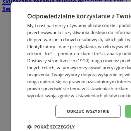
skuteczna terapia trudno gojących się ran |
Świętochłowice
Odpowiedzialne korzystanie z Twoi
My i nasi partnerzy używamy plików cookie i podob
przechowywania i uzyskiwania dostępu do informac
do przetwarzania danych osobowych, takich jak Twó
identyfikatory i dane przeglądania, w celu wyświet
reklam i treści, pomiaru reklam i treści, analizy od
Dostawcy stron trzecich (1910)
mogą również przetw
innych celach, w tym wykorzystywać precyzyjne dan
urządzenia. Twoje wybory dotyczą wyłącznie tej wi
mogą opierać się na prawnie uzasadnionym interes
prawo sprzeciwić się temu w
Ustawieniach reklam
.
wycofać swoją zgodę w
Ustawieniach plików cooki
ODRZUĆ WSZYSTKIE
POKAŻ SZCZEGÓŁY