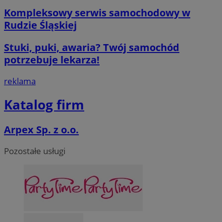
Kompleksowy serwis samochodowy w
MvSessID
mojegliwice.pl
1 rok
Rudzie Śląskiej
msToken
.tiktok.com
1 tydzień 3 dn
Stuki, puki, awaria? Twój samochód
potrzebuje lekarza!
reklama
VISITOR_PRIVACY_METADATA
5 miesięcy 4
Katalog firm
YouTube
tygodnie
.youtube.com
Arpex Sp. z o.o.
Google Privacy Poli
Pozostałe usługi
CookieScriptConsent
4 tygodnie 2 d
CookieScript
mojegliwice.pl