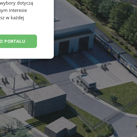
 wybory dotyczą
nym interesie
sz w każdej
DO PORTALU
esklasyfikowane
ane
owanie użytkownika i
j.