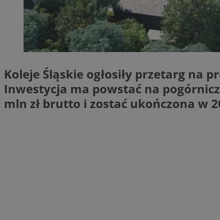
SessID
QeSessID
MvSessID
msToken
Koleje Śląskie ogłosiły przetarg na 
Inwestycja ma powstać na pogórnicz
VISITOR_PRIVACY_
mln zł brutto i zostać ukończona w 2
CookieScriptConse
Nazwa
Nazwa