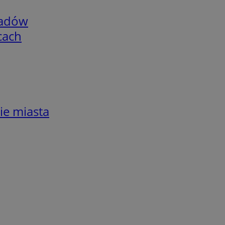
adów
cach
ie miasta