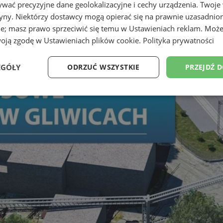
wać precyzyjne dane geolokalizacyjne i cechy urządzenia. Twoje
tryny. Niektórzy dostawcy mogą opierać się na prawnie uzasadnio
ie; masz prawo sprzeciwić się temu w
Ustawieniach reklam
. Może
woją zgodę w
Ustawieniach plików cookie
.
Polityka prywatności
EGÓŁY
ODRZUĆ WSZYSTKIE
PRZEJDŹ 
Wydajność
Targetowanie
Funkcjonalność
Ni
ezbędne
Wydajność
Targetowanie
Funkcjonalność
Niesklasyfikow
ie umożliwiają korzystanie z podstawowych funkcji strony internetowej, takich jak log
Bez niezbędnych plików cookie nie można prawidłowo korzystać ze strony internetowe
Provider
/
Okres
Opis
Domena
przechowywania