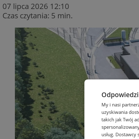
07 lipca 2026 12:10
Czas czytania: 5 min.
Odpowiedzia
My i nasi partne
uzyskiwania dost
takich jak Twój a
spersonalizowanyc
usług.
Dostawcy s