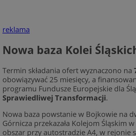
Nazwa
openstat_cgzhlulen
FCCDCF
openstat_gid
ANONCHK
ustat_68b4gen9bp
_clck
reklama
ustat_90lm6a20fh4
_fbp
openstat_mca4v3fy
_clsk
Nowa baza Kolei Śląskic
openstat_rq03hi8p
__gads
WMF-Uniq
OAID
Termin składania ofert wyznaczono na
ttwid
MR
obowiązywać 25 miesięcy, a finansowan
programu Fundusze Europejskie dla Ślą
MR
Sprawiedliwej Transformacji
.
__eoi
MUID
Nowa baza powstanie w Bojkowie na dw
_ga
Górnicza przekazała Kolejom Śląskim w
obszar przy autostradzie A4, w rejonie
SM