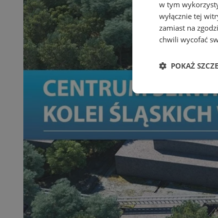
w tym wykorzysty
wyłącznie tej wi
zamiast na zgodz
chwili wycofać s
POKAŻ SZCZ
Niezbędne
Ni
Niezbędne pliki cook
zarządzanie kontem. 
Nazwa