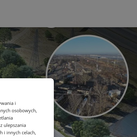
ywania i
danych osobowych,
etlania
az ulepszania
 i innych celach,