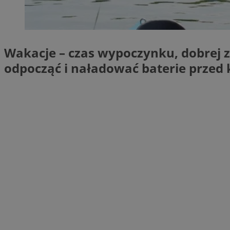
SessID
QeSessID
MvSessID
Wakacje – czas wypoczynku, dobrej z
msToken
odpocząć i naładować baterie przed
VISITOR_PRIVACY_
CookieScriptConse
Nazwa
Nazwa