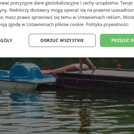
wać precyzyjne dane geolokalizacyjne i cechy urządzenia. Twoje
tryny. Niektórzy dostawcy mogą opierać się na prawnie uzasadnio
ie; masz prawo sprzeciwić się temu w
Ustawieniach reklam
. Może
woją zgodę w
Ustawieniach plików cookie
.
Polityka prywatności
EGÓŁY
ODRZUĆ WSZYSTKIE
PRZEJDŹ 
Wydajność
Targetowanie
Funkcjonalność
Ni
ezbędne
Wydajność
Targetowanie
Funkcjonalność
Niesklasyfikow
ie umożliwiają korzystanie z podstawowych funkcji strony internetowej, takich jak log
Bez niezbędnych plików cookie nie można prawidłowo korzystać ze strony internetowe
Provider
/
Okres
Opis
Domena
przechowywania