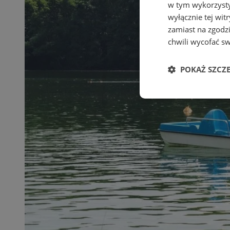
w tym wykorzysty
wyłącznie tej wi
zamiast na zgodz
chwili wycofać s
POKAŻ SZCZ
Niezbędne
Ni
Niezbędne pliki cook
zarządzanie kontem. 
Nazwa