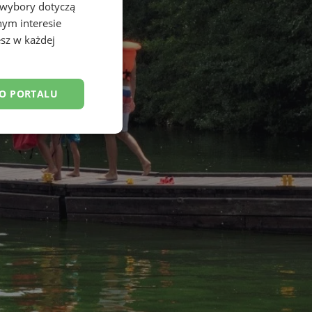
 wybory dotyczą
nym interesie
sz w każdej
DO PORTALU
esklasyfikowane
ane
owanie użytkownika i
j.