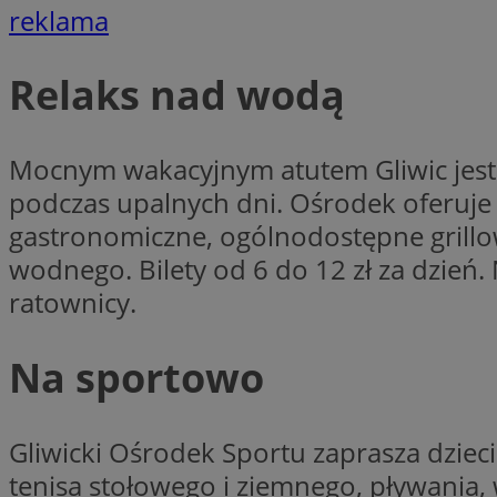
reklama
Nazwa
openstat_cgzhlulen
FCCDCF
openstat_gid
ANONCHK
Relaks nad wodą
ustat_68b4gen9bp
_clck
ustat_90lm6a20fh4
_fbp
openstat_mca4v3fy
Mocnym wakacyjnym atutem Gliwic jest
_clsk
openstat_rq03hi8p
podczas upalnych dni. Ośrodek oferuje
__gads
WMF-Uniq
gastronomiczne, ogólnodostępne grillow
OAID
ttwid
MR
wodnego. Bilety od 6 do 12 zł za dzie
ratownicy.
MR
__eoi
Na sportowo
MUID
_ga
Gliwicki Ośrodek Sportu zaprasza dzieci 
tenisa stołowego i ziemnego, pływania, 
SM