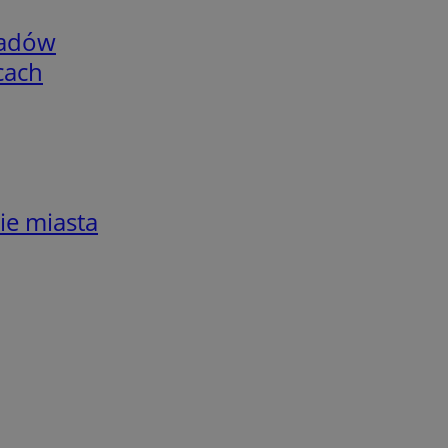
adów
cach
ie miasta