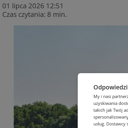
01 lipca 2026 12:51
Czas czytania: 8 min.
Odpowiedzia
My i nasi partne
uzyskiwania dost
takich jak Twój a
spersonalizowanyc
usług.
Dostawcy s