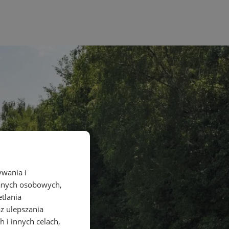
ywania i
danych osobowych,
etlania
az ulepszania
 i innych celach,