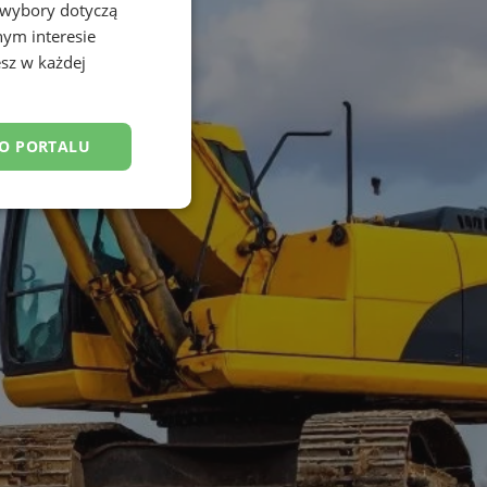
 wybory dotyczą
nym interesie
sz w każdej
DO PORTALU
esklasyfikowane
ane
owanie użytkownika i
j.