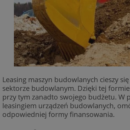
SessID
QeSessID
MvSessID
msToken
VISITOR_PRIVACY_
Leasing maszyn budowlanych cieszy się
sektorze budowlanym. Dzięki tej formie
CookieScriptConse
przy tym zanadto swojego budżetu. W p
leasingiem urządzeń budowlanych, omó
odpowiedniej formy finansowania.
Nazwa
Nazwa