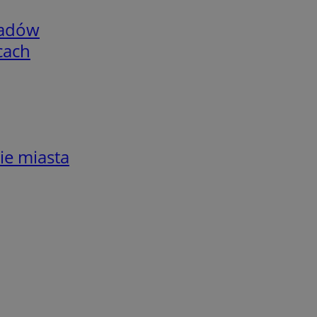
adów
cach
ie miasta