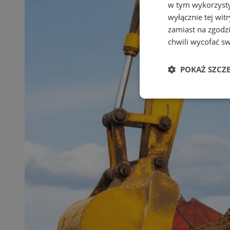
w tym wykorzysty
wyłącznie tej wi
zamiast na zgodz
chwili wycofać s
POKAŻ SZCZ
Niezbędne
Ni
Niezbędne pliki cook
zarządzanie kontem. 
Nazwa