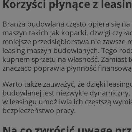
Korzyści płynące z leas
Nazwa
openstat_cgzhlulen
FCCDCF
openstat_gid
ANONCHK
Branża budowlana często opiera się na
ustat_68b4gen9bp
_clck
maszyn takich jak koparki, dźwigi czy 
ustat_90lm6a20fh4
_fbp
openstat_mca4v3fy
mniejsze przedsiębiorstwa nie zawsze m
_clsk
openstat_rq03hi8p
leasing maszyn budowlanych. Tego rod
__gads
WMF-Uniq
kupnem sprzętu na własność. Zamiast t
OAID
znacząco poprawia płynność finansową 
ttwid
MR
Warto także zauważyć, że dzięki leasin
MR
budowlanej jest niezwykle dynamiczny, a
__eoi
w leasingu umożliwia ich częstszą wym
MUID
bezpieczeństwo pracy.
_ga
Na co zwrócić uwagę pr
SM