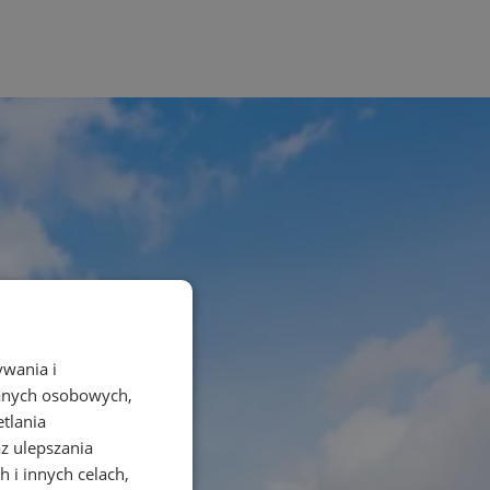
ywania i
danych osobowych,
etlania
az ulepszania
 i innych celach,