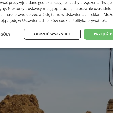
wać precyzyjne dane geolokalizacyjne i cechy urządzenia. Twoje
tryny. Niektórzy dostawcy mogą opierać się na prawnie uzasadnio
ie; masz prawo sprzeciwić się temu w
Ustawieniach reklam
. Może
woją zgodę w
Ustawieniach plików cookie
.
Polityka prywatności
EGÓŁY
ODRZUĆ WSZYSTKIE
PRZEJDŹ 
Wydajność
Targetowanie
Funkcjonalność
Ni
ezbędne
Wydajność
Targetowanie
Funkcjonalność
Niesklasyfikow
ie umożliwiają korzystanie z podstawowych funkcji strony internetowej, takich jak log
Bez niezbędnych plików cookie nie można prawidłowo korzystać ze strony internetowe
Provider
/
Okres
Opis
Domena
przechowywania