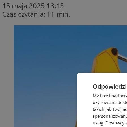
15 maja 2025 13:15
Czas czytania: 11 min.
Odpowiedzia
My i nasi partne
uzyskiwania dost
takich jak Twój a
spersonalizowanyc
usług.
Dostawcy s