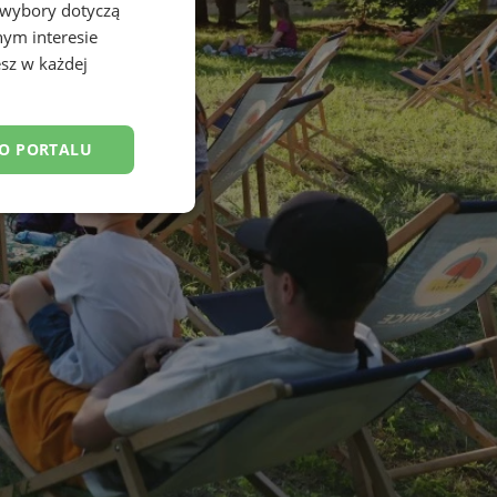
 wybory dotyczą
nym interesie
sz w każdej
DO PORTALU
esklasyfikowane
ane
owanie użytkownika i
j.