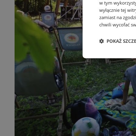
w tym wykorzysty
wyłącznie tej wi
zamiast na zgodz
chwili wycofać s
POKAŻ SZCZ
Niezbędne
Ni
Niezbędne pliki cook
zarządzanie kontem. 
Nazwa