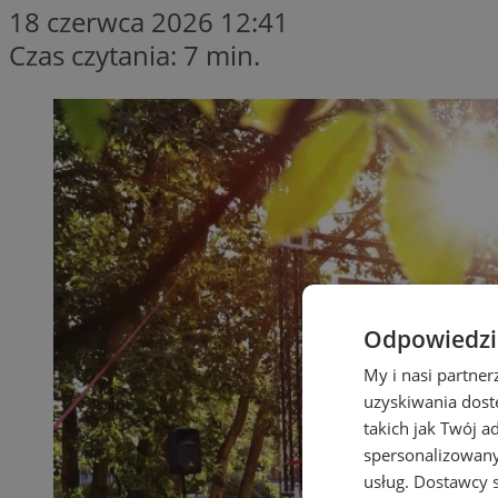
18 czerwca 2026 12:41
Czas czytania: 7 min.
Odpowiedzia
My i nasi partne
uzyskiwania dost
takich jak Twój a
spersonalizowanyc
usług.
Dostawcy s