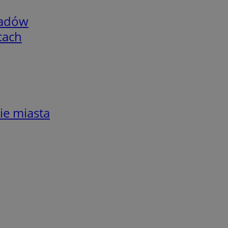
adów
cach
ie miasta