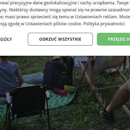
wać precyzyjne dane geolokalizacyjne i cechy urządzenia. Twoje
tryny. Niektórzy dostawcy mogą opierać się na prawnie uzasadnio
ie; masz prawo sprzeciwić się temu w
Ustawieniach reklam
. Może
woją zgodę w
Ustawieniach plików cookie
.
Polityka prywatności
EGÓŁY
ODRZUĆ WSZYSTKIE
PRZEJDŹ 
Wydajność
Targetowanie
Funkcjonalność
Ni
ezbędne
Wydajność
Targetowanie
Funkcjonalność
Niesklasyfikow
ie umożliwiają korzystanie z podstawowych funkcji strony internetowej, takich jak log
Bez niezbędnych plików cookie nie można prawidłowo korzystać ze strony internetowe
Provider
/
Okres
Opis
Domena
przechowywania