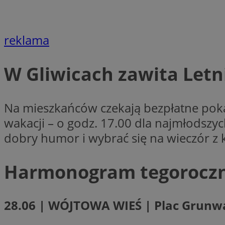
Nazwa
openstat_cgzhlulen
FCCDCF
openstat_gid
ANONCHK
reklama
ustat_68b4gen9bp
_clck
ustat_90lm6a20fh4
_fbp
W Gliwicach zawita Letn
openstat_mca4v3fy
_clsk
openstat_rq03hi8p
__gads
WMF-Uniq
Na mieszkańców czekają bezpłatne pokaz
OAID
ttwid
MR
wakacji – o godz. 17.00 dla najmłodszych
dobry humor i wybrać się na wieczór z
MR
__eoi
Harmonogram tegorocz
MUID
_ga
28.06 | WÓJTOWA WIEŚ | Plac Grunw
SM