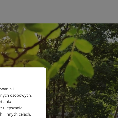
ywania i
danych osobowych,
etlania
az ulepszania
 i innych celach,