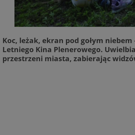
SessID
QeSessID
MvSessID
msToken
Koc, leżak, ekran pod gołym niebem 
Letniego Kina Plenerowego. Uwielbi
przestrzeni miasta, zabierając wid
VISITOR_PRIVACY_
CookieScriptConse
Nazwa
Nazwa