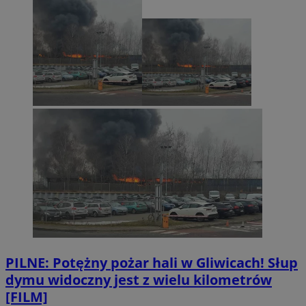
PILNE: Potężny pożar hali w Gliwicach! Słup
dymu widoczny jest z wielu kilometrów
[FILM]