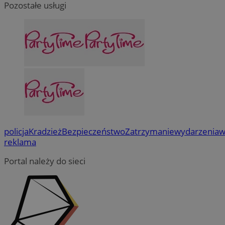
Pozostałe usługi
policja
Kradzież
Bezpieczeństwo
Zatrzymanie
wydarzenia
w
reklama
Portal należy do sieci