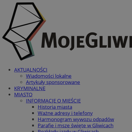
AKTUALNOŚCI
Wiadomości lokalne
Artykuły sponsorowane
KRYMINALNE
MIASTO
INFORMACJE O MIEŚCIE
Historia miasta
Ważne adresy i telefony
Harmonogram wywozu odpadów
Parafie i msze święte w Gliwicach
Rozkłady jazdy w Gliwicach