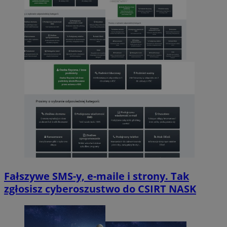
Fałszywe SMS-y, e-maile i strony. Tak
zgłosisz cyberoszustwo do CSIRT NASK