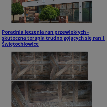
Poradnia leczenia ran przewlekłych -
skuteczna terapia trudno gojących się ran |
Świętochłowice