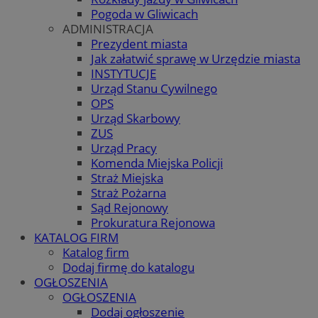
Pogoda w Gliwicach
ADMINISTRACJA
Prezydent miasta
Jak załatwić sprawę w Urzędzie miasta
INSTYTUCJE
Urząd Stanu Cywilnego
OPS
Urząd Skarbowy
ZUS
Urząd Pracy
Komenda Miejska Policji
Straż Miejska
Straż Pożarna
Sąd Rejonowy
Prokuratura Rejonowa
KATALOG FIRM
Katalog firm
Dodaj firmę do katalogu
OGŁOSZENIA
OGŁOSZENIA
Dodaj ogłoszenie