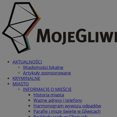
AKTUALNOŚCI
Wiadomości lokalne
Artykuły sponsorowane
KRYMINALNE
MIASTO
INFORMACJE O MIEŚCIE
Historia miasta
Ważne adresy i telefony
Harmonogram wywozu odpadów
Parafie i msze święte w Gliwicach
Rozkłady jazdy w Gliwicach