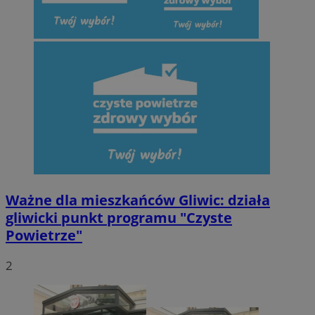
Ważne dla mieszkańców Gliwic: działa
gliwicki punkt programu "Czyste
Powietrze"
2