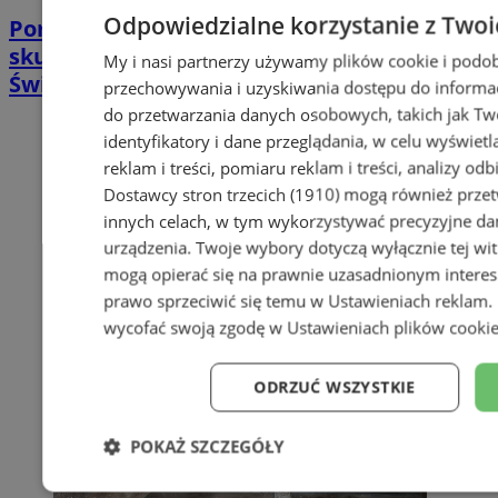
Odpowiedzialne korzystanie z Twoi
Poradnia leczenia ran przewlekłych -
skuteczna terapia trudno gojących się ran |
My i nasi partnerzy używamy plików cookie i podob
Świętochłowice
przechowywania i uzyskiwania dostępu do informac
do przetwarzania danych osobowych, takich jak Twó
identyfikatory i dane przeglądania, w celu wyświet
reklam i treści, pomiaru reklam i treści, analizy od
Dostawcy stron trzecich (1910)
mogą również przetw
innych celach, w tym wykorzystywać precyzyjne dan
urządzenia. Twoje wybory dotyczą wyłącznie tej wi
mogą opierać się na prawnie uzasadnionym interes
prawo sprzeciwić się temu w
Ustawieniach reklam
.
wycofać swoją zgodę w
Ustawieniach plików cooki
ODRZUĆ WSZYSTKIE
POKAŻ SZCZEGÓŁY
Niezbędne
Wydajność
Targe