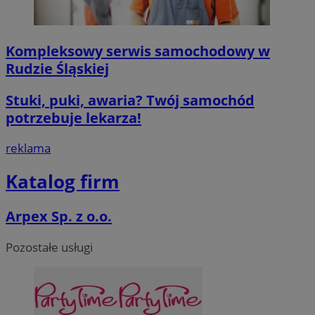
msToken
.tiktok.com
1 tydzień 3 dn
Kompleksowy serwis samochodowy w
Rudzie Śląskiej
Stuki, puki, awaria? Twój samochód
potrzebuje lekarza!
VISITOR_PRIVACY_METADATA
5 miesięcy 4
YouTube
tygodnie
.youtube.com
reklama
Google Privacy Poli
Katalog firm
Arpex Sp. z o.o.
Pozostałe usługi
CookieScriptConsent
4 tygodnie 2 d
CookieScript
mojegliwice.pl