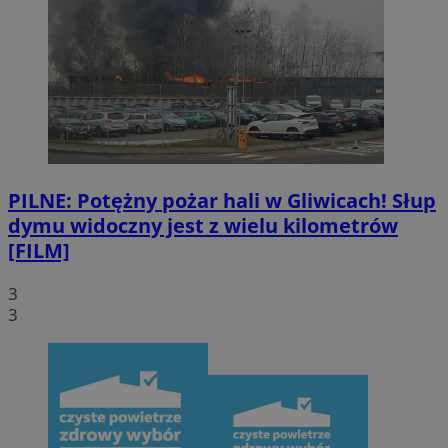
PILNE: Potężny pożar hali w Gliwicach! Słup
dymu widoczny jest z wielu kilometrów
[FILM]
3
3