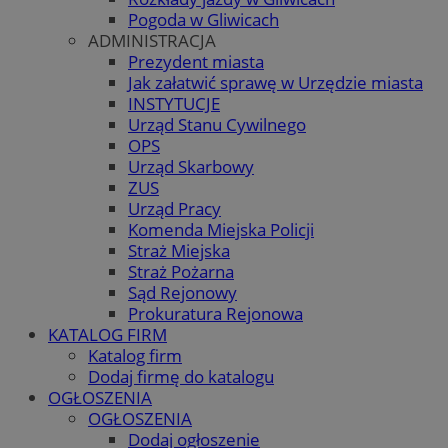
Pogoda w Gliwicach
ADMINISTRACJA
Prezydent miasta
Jak załatwić sprawę w Urzędzie miasta
INSTYTUCJE
Urząd Stanu Cywilnego
OPS
Urząd Skarbowy
ZUS
Urząd Pracy
Komenda Miejska Policji
Straż Miejska
Straż Pożarna
Sąd Rejonowy
Prokuratura Rejonowa
KATALOG FIRM
Katalog firm
Dodaj firmę do katalogu
OGŁOSZENIA
OGŁOSZENIA
Dodaj ogłoszenie