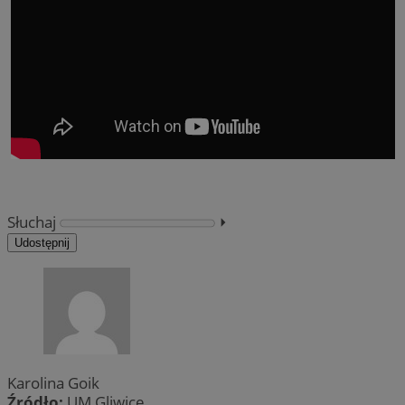
Słuchaj
⏵︎
Udostępnij
Karolina Goik
Źródło:
UM Gliwice