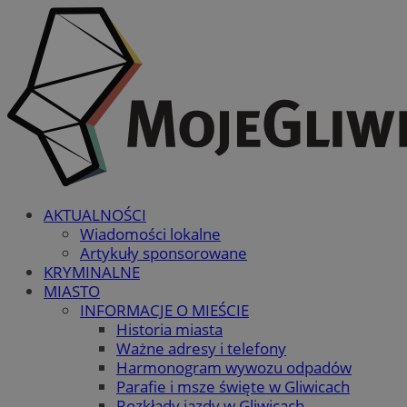
AKTUALNOŚCI
Wiadomości lokalne
Artykuły sponsorowane
KRYMINALNE
MIASTO
INFORMACJE O MIEŚCIE
Historia miasta
Ważne adresy i telefony
Harmonogram wywozu odpadów
Parafie i msze święte w Gliwicach
Rozkłady jazdy w Gliwicach