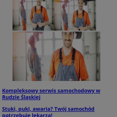
QeSessID
mojegliwice.pl
1 rok
MvSessID
mojegliwice.pl
1 rok
msToken
.tiktok.com
1 tydzień 3 dn
VISITOR_PRIVACY_METADATA
5 miesięcy 4
YouTube
tygodnie
.youtube.com
Google Privacy Poli
Kompleksowy serwis samochodowy w
Rudzie Śląskiej
Stuki, puki, awaria? Twój samochód
potrzebuje lekarza!