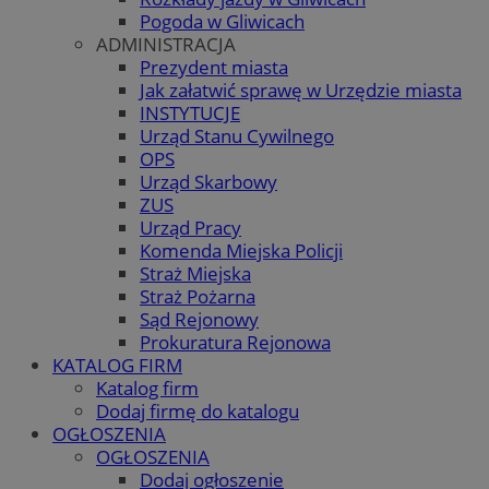
Pogoda w Gliwicach
ADMINISTRACJA
Prezydent miasta
Jak załatwić sprawę w Urzędzie miasta
INSTYTUCJE
Urząd Stanu Cywilnego
OPS
Urząd Skarbowy
ZUS
Urząd Pracy
Komenda Miejska Policji
Straż Miejska
Straż Pożarna
Sąd Rejonowy
Prokuratura Rejonowa
KATALOG FIRM
Katalog firm
Dodaj firmę do katalogu
OGŁOSZENIA
OGŁOSZENIA
Dodaj ogłoszenie