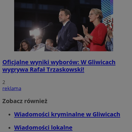
Oficjalne wyniki wyborów: W Gliwicach
wygrywa Rafał Trzaskowski!
2
reklama
Zobacz również
Wiadomości kryminalne w Gliwicach
Wiadomości lokalne