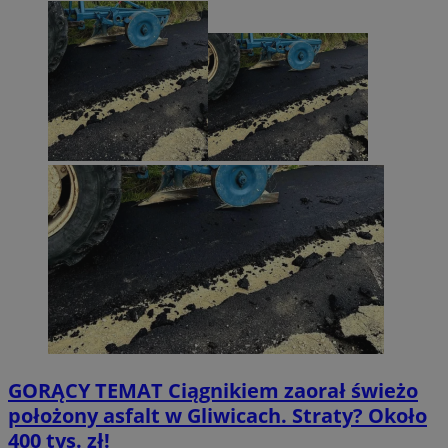
GORĄCY TEMAT
Ciągnikiem zaorał świeżo
położony asfalt w Gliwicach. Straty? Około
400 tys. zł!