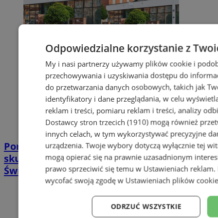
Odpowiedzialne korzystanie z Twoi
My i nasi partnerzy używamy plików cookie i podob
przechowywania i uzyskiwania dostępu do informac
do przetwarzania danych osobowych, takich jak Twó
identyfikatory i dane przeglądania, w celu wyświet
reklam i treści, pomiaru reklam i treści, analizy od
Dostawcy stron trzecich (1910)
mogą również przetw
innych celach, w tym wykorzystywać precyzyjne dan
Poradnia leczenia ran przewlekłych -
urządzenia. Twoje wybory dotyczą wyłącznie tej wi
skuteczna terapia trudno gojących się ran |
mogą opierać się na prawnie uzasadnionym interes
prawo sprzeciwić się temu w
Ustawieniach reklam
.
Świętochłowice
wycofać swoją zgodę w
Ustawieniach plików cooki
ODRZUĆ WSZYSTKIE