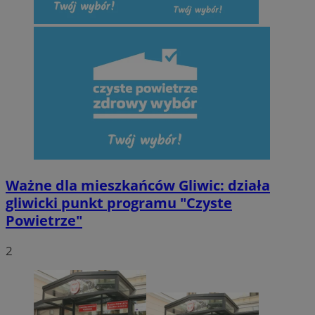
Ważne dla mieszkańców Gliwic: działa
gliwicki punkt programu "Czyste
Powietrze"
2