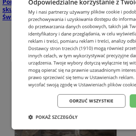
Poradnia leczenia ran przewlekłych -
Odpowiedzialne korzystanie z Twoi
skuteczna terapia trudno gojących się ran |
My i nasi partnerzy używamy plików cookie i podob
Świętochłowice
przechowywania i uzyskiwania dostępu do informac
do przetwarzania danych osobowych, takich jak Twó
identyfikatory i dane przeglądania, w celu wyświet
reklam i treści, pomiaru reklam i treści, analizy od
Dostawcy stron trzecich (1910)
mogą również przetw
innych celach, w tym wykorzystywać precyzyjne dan
urządzenia. Twoje wybory dotyczą wyłącznie tej wi
mogą opierać się na prawnie uzasadnionym interes
prawo sprzeciwić się temu w
Ustawieniach reklam
.
wycofać swoją zgodę w
Ustawieniach plików cooki
ODRZUĆ WSZYSTKIE
POKAŻ SZCZEGÓŁY
Niezbędne
Wydajność
Targe