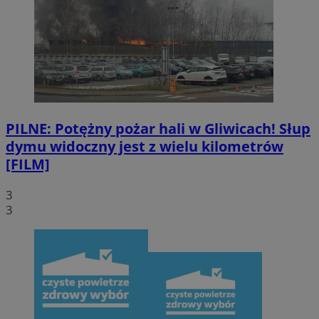
PILNE: Potężny pożar hali w Gliwicach! Słup
dymu widoczny jest z wielu kilometrów
[FILM]
3
3