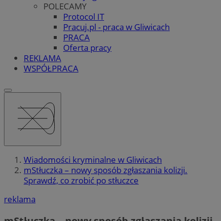
POLECAMY
Protocol IT
Pracuj.pl - praca w Gliwicach
PRACA
Oferta pracy
REKLAMA
WSPÓŁPRACA
Wiadomości kryminalne w Gliwicach
mStłuczka – nowy sposób zgłaszania kolizji.
Sprawdź, co zrobić po stłuczce
reklama
mStłuczka – nowy sposób zgłaszania kolizji.