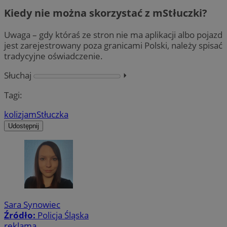
Kiedy nie można skorzystać z mStłuczki?
Uwaga – gdy któraś ze stron nie ma aplikacji albo pojazd
jest zarejestrowany poza granicami Polski, należy spisać
tradycyjne oświadczenie.
Słuchaj
⏵︎
Tagi:
kolizja
mStłuczka
Udostępnij
Sara Synowiec
Źródło:
Policja Śląska
reklama