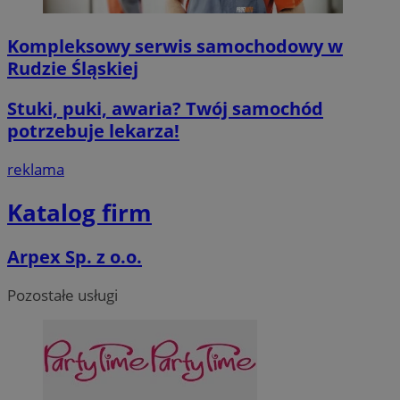
msToken
.tiktok.com
1 tydzień 3 dn
Kompleksowy serwis samochodowy w
Rudzie Śląskiej
Stuki, puki, awaria? Twój samochód
potrzebuje lekarza!
VISITOR_PRIVACY_METADATA
5 miesięcy 4
YouTube
tygodnie
.youtube.com
reklama
Google Privacy Poli
Katalog firm
Arpex Sp. z o.o.
Pozostałe usługi
CookieScriptConsent
4 tygodnie 2 d
CookieScript
mojegliwice.pl