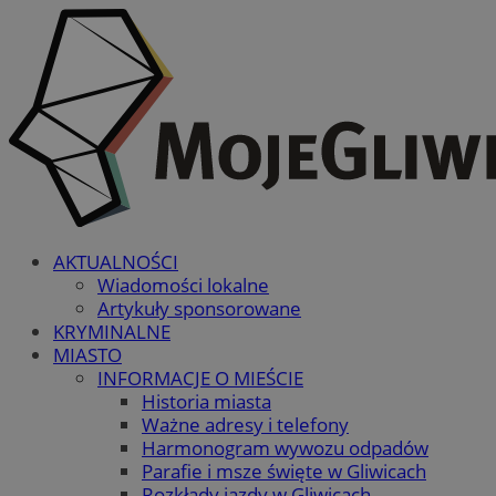
AKTUALNOŚCI
Wiadomości lokalne
Artykuły sponsorowane
KRYMINALNE
MIASTO
INFORMACJE O MIEŚCIE
Historia miasta
Ważne adresy i telefony
Harmonogram wywozu odpadów
Parafie i msze święte w Gliwicach
Rozkłady jazdy w Gliwicach