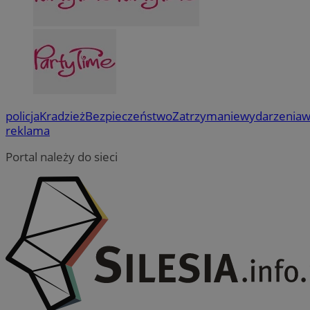
policja
Kradzież
Bezpieczeństwo
Zatrzymanie
wydarzenia
w
reklama
Portal należy do sieci