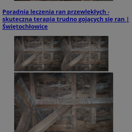
Poradnia leczenia ran przewlekłych -
skuteczna terapia trudno gojących się ran |
Świętochłowice