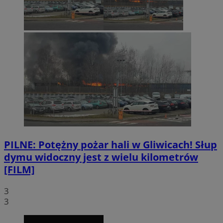
PILNE: Potężny pożar hali w Gliwicach! Słup
dymu widoczny jest z wielu kilometrów
[FILM]
3
3