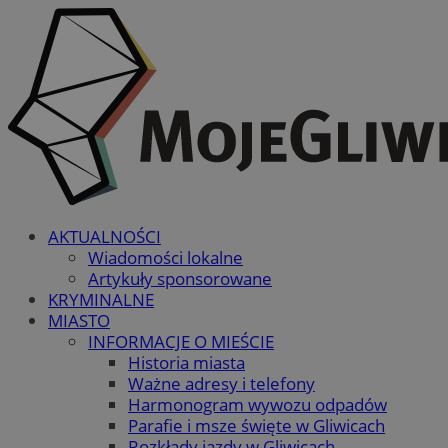
AKTUALNOŚCI
Wiadomości lokalne
Artykuły sponsorowane
KRYMINALNE
MIASTO
INFORMACJE O MIEŚCIE
Historia miasta
Ważne adresy i telefony
Harmonogram wywozu odpadów
Parafie i msze święte w Gliwicach
Rozkłady jazdy w Gliwicach