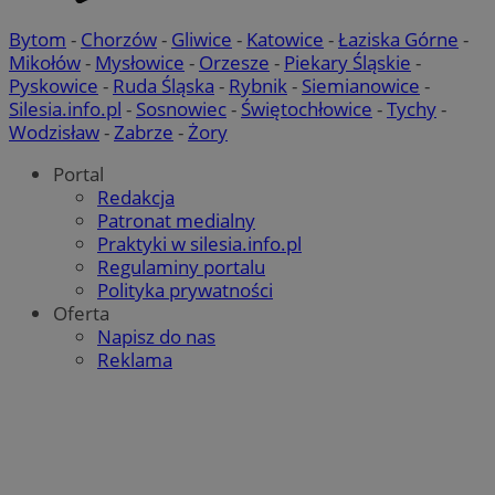
Bytom
-
Chorzów
-
Gliwice
-
Katowice
-
Łaziska Górne
-
Mikołów
-
Mysłowice
-
Orzesze
-
Piekary Śląskie
-
Pyskowice
-
Ruda Śląska
-
Rybnik
-
Siemianowice
-
Silesia.info.pl
-
Sosnowiec
-
Świętochłowice
-
Tychy
-
Wodzisław
-
Zabrze
-
Żory
Portal
Redakcja
Patronat medialny
Praktyki w silesia.info.pl
Regulaminy portalu
Polityka prywatności
Oferta
Napisz do nas
Reklama