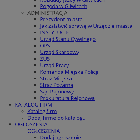
Pogoda w Gliwicach
ADMINISTRACJA
Prezydent miasta
Jak załatwić sprawę w Urzędzie miasta
INSTYTUCJE
Urząd Stanu Cywilnego
OPS
Urząd Skarbowy
ZUS
Urząd Pracy
Komenda Miejska Policji
Straż Miejska
Straż Pożarna
Sąd Rejonowy
Prokuratura Rejonowa
KATALOG FIRM
Katalog firm
Dodaj firmę do katalogu
OGŁOSZENIA
OGŁOSZENIA
Dodaj ogłoszenie