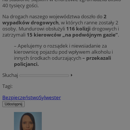
40 tysięcy gości.
Na drogach naszego województwa doszło do
2
wypadków drogowych
, w których ranne zostały 2
osoby. Mundurowi obsłużyli
116 kolizji
drogowych i
zatrzymali
15 kierowców „na podwójnym gazie”
.
– Apelujemy o rozsądek i niewsiadanie za
kierownicę pojazdu pod wpływem alkoholu i
innych środkach odurzających
– przekazali
policjanci.
Słuchaj
⏵︎
Tagi:
Bezpieczeństwo
Sylwester
Udostępnij