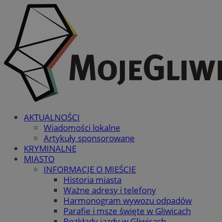
AKTUALNOŚCI
Wiadomości lokalne
Artykuły sponsorowane
KRYMINALNE
MIASTO
INFORMACJE O MIEŚCIE
Historia miasta
Ważne adresy i telefony
Harmonogram wywozu odpadów
Parafie i msze święte w Gliwicach
Rozkłady jazdy w Gliwicach