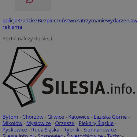
policja
Kradzież
Bezpieczeństwo
Zatrzymanie
wydarzenia
w
reklama
Portal należy do sieci
Bytom
-
Chorzów
-
Gliwice
-
Katowice
-
Łaziska Górne
-
Mikołów
-
Mysłowice
-
Orzesze
-
Piekary Śląskie
-
Pyskowice
-
Ruda Śląska
-
Rybnik
-
Siemianowice
-
Silesia.info.pl
-
Sosnowiec
-
Świętochłowice
-
Tychy
-