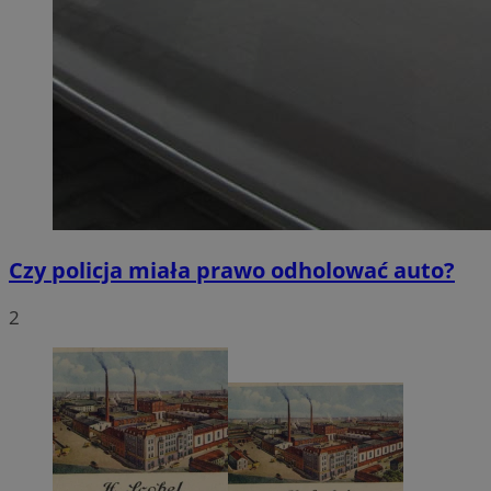
Czy policja miała prawo odholować auto?
2