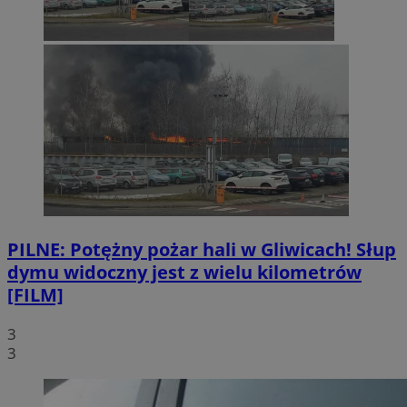
PILNE: Potężny pożar hali w Gliwicach! Słup
dymu widoczny jest z wielu kilometrów
[FILM]
3
3