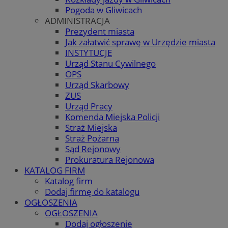
Pogoda w Gliwicach
ADMINISTRACJA
Prezydent miasta
Jak załatwić sprawę w Urzędzie miasta
INSTYTUCJE
Urząd Stanu Cywilnego
OPS
Urząd Skarbowy
ZUS
Urząd Pracy
Komenda Miejska Policji
Straż Miejska
Straż Pożarna
Sąd Rejonowy
Prokuratura Rejonowa
KATALOG FIRM
Katalog firm
Dodaj firmę do katalogu
OGŁOSZENIA
OGŁOSZENIA
Dodaj ogłoszenie