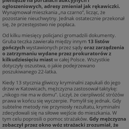
pieniądze na portalach aukcyjnych i
ogłoszeniowych, adresy zmieniał jak rękawiczki.
Wynajmował mieszkania „na czarno”, licząc, że
pozostanie nieuchwytny. Jednak ostatecznie przekonał
się, że przestępstwo nie popłaca.
Od kilku miesięcy policjanci gromadzili dokumenty.
Gruba teczka zawierała między innym
13 listów
gończych
wystawionych przez sądy
oraz zarządzenia
o zatrzymaniu wydane przez prokuratorów z
kilkudziesięciu miast
w całej Polsce. Wszystkie
dotyczyły oszustwa, o jakie podejrzewano
poszukiwanego 22-latka.
Kiedy 13 stycznia gliwiccy kryminalni zapukali do jego
drzwi w Katowicach, mężczyzna zastosował taktykę:
„nikogo nie ma w domu”. Liczył, że cierpliwość stróżów
prawa w końcu się wyczerpie. Pomylił się jednak. Gdy
subtelne metody nie przyniosły rezultatu, kryminalni
zdecydowali się na siłowe wejście do mieszkania. W
tym celu poprosili o pomoc strażaków.
Gdy mężczyzna
zobaczył przez okno wóz strażacki zrozumiał, że