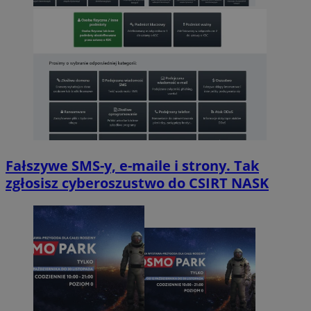
Fałszywe SMS-y, e-maile i strony. Tak
zgłosisz cyberoszustwo do CSIRT NASK