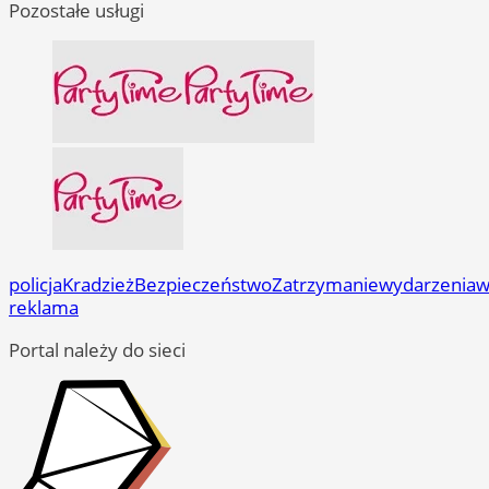
Pozostałe usługi
policja
Kradzież
Bezpieczeństwo
Zatrzymanie
wydarzenia
w
reklama
Portal należy do sieci