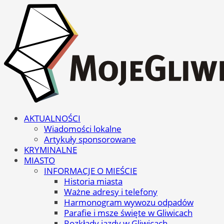
AKTUALNOŚCI
Wiadomości lokalne
Artykuły sponsorowane
KRYMINALNE
MIASTO
INFORMACJE O MIEŚCIE
Historia miasta
Ważne adresy i telefony
Harmonogram wywozu odpadów
Parafie i msze święte w Gliwicach
Rozkłady jazdy w Gliwicach