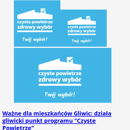
Ważne dla mieszkańców Gliwic: działa
gliwicki punkt programu "Czyste
Powietrze"