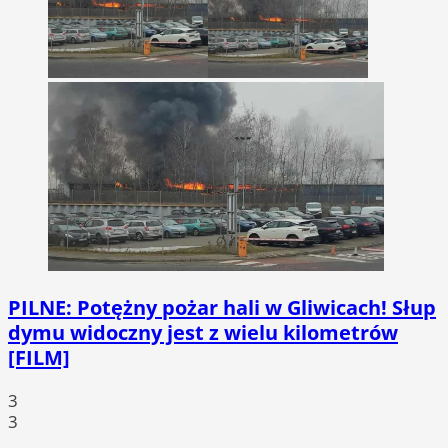
PILNE: Potężny pożar hali w Gliwicach! Słup
dymu widoczny jest z wielu kilometrów
[FILM]
3
3