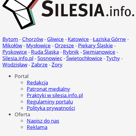
Bytom
-
Chorzów
-
Gliwice
-
Katowice
-
Łaziska Górne
-
Mikołów
-
Mysłowice
-
Orzesze
-
Piekary Śląskie
-
Pyskowice
-
Ruda Śląska
-
Rybnik
-
Siemianowice
-
Silesia.info.pl
-
Sosnowiec
-
Świętochłowice
-
Tychy
-
Wodzisław
-
Zabrze
-
Żory
Portal
Redakcja
Patronat medialny
Praktyki w silesia.info.pl
Regulaminy portalu
Polityka prywatności
Oferta
Napisz do nas
Reklama