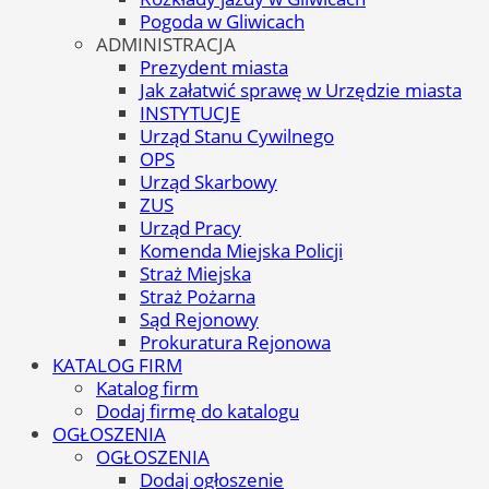
Pogoda w Gliwicach
ADMINISTRACJA
Prezydent miasta
Jak załatwić sprawę w Urzędzie miasta
INSTYTUCJE
Urząd Stanu Cywilnego
OPS
Urząd Skarbowy
ZUS
Urząd Pracy
Komenda Miejska Policji
Straż Miejska
Straż Pożarna
Sąd Rejonowy
Prokuratura Rejonowa
KATALOG FIRM
Katalog firm
Dodaj firmę do katalogu
OGŁOSZENIA
OGŁOSZENIA
Dodaj ogłoszenie