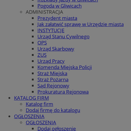
Pogoda w Gliwicach
ADMINISTRACJA
Prezydent miasta
Jak załatwić sprawę w Urzędzie miasta
INSTYTUCJE
Urząd Stanu Cywilnego
OPS
Urząd Skarbowy
ZUS
Urząd Pracy
Komenda Miejska Policji
Straż Miejska
Straż Pożarna
Sąd Rejonowy
Prokuratura Rejonowa
KATALOG FIRM
Katalog firm
Dodaj firmę do katalogu
OGŁOSZENIA
OGŁOSZENIA
Dodaj ogłoszenie