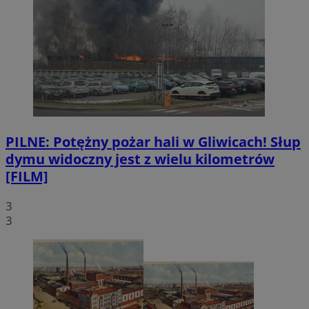
PILNE: Potężny pożar hali w Gliwicach! Słup
dymu widoczny jest z wielu kilometrów
[FILM]
3
3