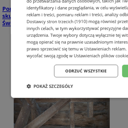
do przetwarzania danych osobowych, takich jak Twó
identyfikatory i dane przeglądania, w celu wyświet
Poradnia leczenia ran przewlekłych -
reklam i treści, pomiaru reklam i treści, analizy od
skuteczna terapia trudno gojących się ran |
Dostawcy stron trzecich (1910)
mogą również przetw
Świętochłowice
innych celach, w tym wykorzystywać precyzyjne dan
urządzenia. Twoje wybory dotyczą wyłącznie tej wi
mogą opierać się na prawnie uzasadnionym interes
prawo sprzeciwić się temu w
Ustawieniach reklam
.
wycofać swoją zgodę w
Ustawieniach plików cooki
ODRZUĆ WSZYSTKIE
POKAŻ SZCZEGÓŁY
Niezbędne
Wydajność
Targe
Niesklasyfikowane