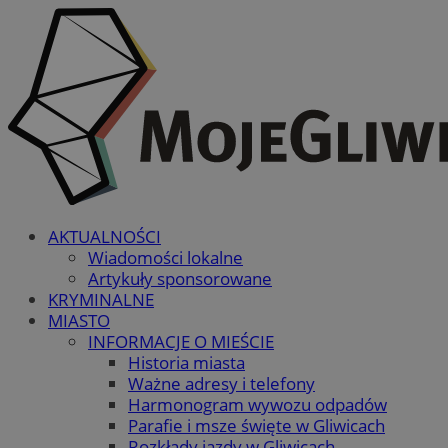
AKTUALNOŚCI
Wiadomości lokalne
Artykuły sponsorowane
KRYMINALNE
MIASTO
INFORMACJE O MIEŚCIE
Historia miasta
Ważne adresy i telefony
Harmonogram wywozu odpadów
Parafie i msze święte w Gliwicach
Rozkłady jazdy w Gliwicach