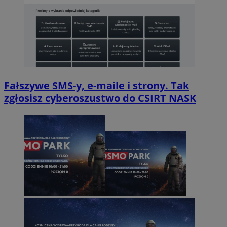
Fałszywe SMS-y, e-maile i strony. Tak
zgłosisz cyberoszustwo do CSIRT NASK