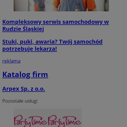
VISITOR_PRIVACY_METADATA
5 miesięcy 4
YouTube
Kompleksowy serwis samochodowy w
tygodnie
.youtube.com
Rudzie Śląskiej
Stuki, puki, awaria? Twój samochód
Google Privacy Poli
potrzebuje lekarza!
reklama
Katalog firm
CookieScriptConsent
4 tygodnie 2 d
CookieScript
Arpex Sp. z o.o.
mojegliwice.pl
Pozostałe usługi