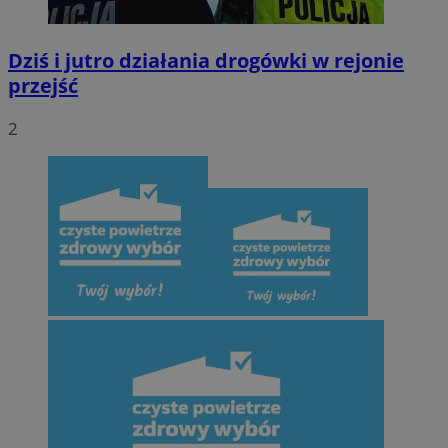
Dziś i jutro działania drogówki w rejonie
przejść
2