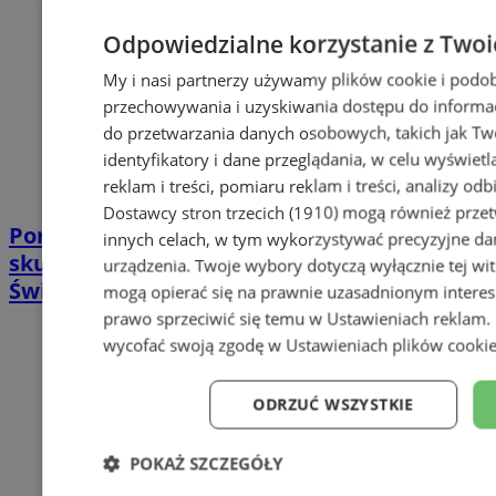
Odpowiedzialne korzystanie z Twoi
My i nasi partnerzy używamy plików cookie i podob
przechowywania i uzyskiwania dostępu do informac
do przetwarzania danych osobowych, takich jak Twó
identyfikatory i dane przeglądania, w celu wyświet
reklam i treści, pomiaru reklam i treści, analizy od
Dostawcy stron trzecich (1910)
mogą również przetw
Poradnia leczenia ran przewlekłych -
innych celach, w tym wykorzystywać precyzyjne dan
skuteczna terapia trudno gojących się ran |
urządzenia. Twoje wybory dotyczą wyłącznie tej wi
Świętochłowice
mogą opierać się na prawnie uzasadnionym interes
prawo sprzeciwić się temu w
Ustawieniach reklam
.
wycofać swoją zgodę w
Ustawieniach plików cooki
ODRZUĆ WSZYSTKIE
POKAŻ SZCZEGÓŁY