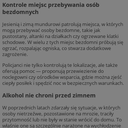
Kontrole miejsc przebywania osób
bezdomnych
Jesienią i zimą mundurowi patrolują miejsca, w których
mogą przebywać osoby bezdomne, takie jak
pustostany, altanki na działkach czy ogrzewane klatki
schodowe. W wielu z tych miejsc bezdomni próbują się
ogrzać, rozpalając ogniska, co stwarza dodatkowe
zagrożenie.
Policjanci nie tylko kontrolują te lokalizacje, ale także
oferują pomoc — proponują przewiezienie do
noclegowni czy ośrodków wsparcia, gdzie można zjeść
ciepły posiłek i spędzić noc w bezpiecznych warunkach.
Alkohol nie chroni przed zimnem
W poprzednich latach zdarzały się sytuacje, w których
osoby nietrzeźwe, pozostawione na mrozie, traciły
przytomność lub nie były w stanie wrócić do domu. To
właśnie one są szczególnie narażone na wychłodzenie