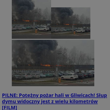
PILNE: Potężny pożar hali w Gliwicach! Słup
dymu widoczny jest z wielu kilometrów
[FILM]