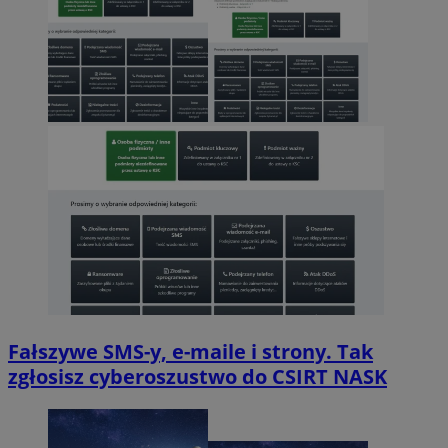
Fałszywe SMS-y, e-maile i strony. Tak
zgłosisz cyberoszustwo do CSIRT NASK