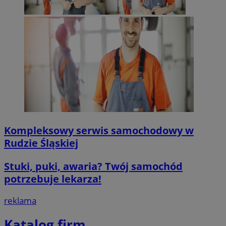
MvSessID
mojegliwice.pl
1 rok
msToken
.tiktok.com
1 tydzień 3 dn
VISITOR_PRIVACY_METADATA
5 miesięcy 4
YouTube
tygodnie
.youtube.com
Kompleksowy serwis samochodowy w
Google Privacy Poli
Rudzie Śląskiej
Stuki, puki, awaria? Twój samochód
potrzebuje lekarza!
reklama
CookieScriptConsent
4 tygodnie 2 d
CookieScript
mojegliwice.pl
Katalog firm